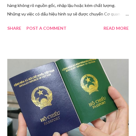
hàng không rõ nguồn gốc, nhập lậu hoặc kém chất lượng.
Những vụ việc có dấu hiệu hình sự sẽ được chuyển Cơ quan
điều tra để xử lý triệt để. Phó Giám đốc Sở Y tế TP HCM Nguyễn
SHARE
POST A COMMENT
READ MORE
Hoài Nam đã ký ban hành Kế hoạch số 4316/KH-SYT về việc
tăng cường công tác quản lý nhà nước đối với lĩnh vực mỹ phẩm
trên địa bàn thành phố trong năm 2026. Theo Sở Y tế TP HCM,
thời gian qua, sự bùng nổ của mạng xã hội đã kéo theo tình
trạng kinh doanh mỹ phẩm thật - giả lẫn lộn. Để chấn chỉnh, Sở Y
tế TP HCM sẽ phối hợp với các sở, ngành và chính quyền địa
phương tăng cường kiểm tra, giám sát. Đợt này, Phòng Nghiệp
vụ Dược sẽ tham mưu Giám đốc Sở Y tế thành lập Tổ công tác
về mỹ phẩm. Cơ quan Cảnh sát điều tra Công an TP HCM vừa
triệt phá đường dây sản xuất, buôn bán mỹ phẩm giả quy mô
lớn, hoạt động tinh vi ngay giữa khu dân cư ở phường Tân Tạo.
Bên cạnh đó, Sở Y tế sẽ công khai danh ...