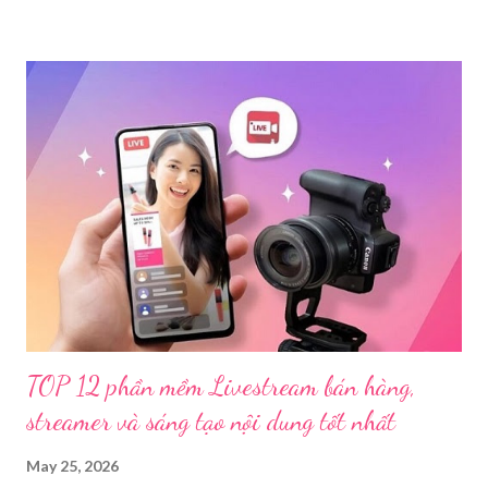
Trước đó, ngày 17/3, Phòng Cảnh sát hình sự Công an tỉnh Cao
Bằng tiếp nhận tố giác của công dân về việc trên một số ứng
dụng điện thoại xuất hiện các hoạt động phát trực tiếp nội dung
nhạy cảm, có dấu hiệu vi phạm pháp luật. Ngay sau khi tiếp
nhận, đơn vị đã nhanh chóng tổ chức xác minh, thu thập dữ liệu
để làm rõ. Kết quả điều tra ban đầu xác định, Triệu Thị Dung
(sinh năm 1994), trú tại xã Phủ Thông, tỉnh Thái Nguyên, cùng
một số đối tượng khác đã tham gia tổ chức livestream nội dung
đồi trụy nhằm mục đích thu lợi. Các đối tượng liên quan gồm
L.V.D (sinh ...
TOP 12 phần mềm Livestream bán hàng,
streamer và sáng tạo nội dung tốt nhất
May 25, 2026