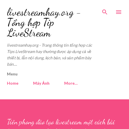
Skip to main content
livestreamhay.org -
Tổng hợp Tip
LiveStream
livestreamhay.org - Trang thông tin tổng hợp các
Tips LiveStream hay thường được áp dụng cả về
thiết bị, lẫn nội dung, kịch bản, và sản phẩm bày
bán....
Menu
Home
Máy Ảnh
More…
Tiên phong đào tạo livestream một cách bài