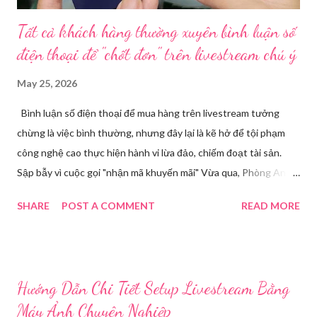
Tất cả khách hàng thường xuyên bình luận số
điện thoại để "chốt đơn" trên livestream chú ý
May 25, 2026
Bình luận số điện thoại để mua hàng trên livestream tưởng
chừng là việc bình thường, nhưng đây lại là kẽ hở để tội phạm
công nghệ cao thực hiện hành vi lừa đảo, chiếm đoạt tài sản.
Sập bẫy vì cuộc gọi "nhận mã khuyến mãi" Vừa qua, Phòng An
ninh mạng và phòng, chống tội phạm sử dụng công nghệ cao,
SHARE
POST A COMMENT
READ MORE
Công an tỉnh Bắc Ninh đã tiếp nhận đơn trình báo của chị
Nguyễn Thuỳ T, về việc chị bị kẻ xấu lừa đảo chiếm đoạt tài
khoản Facebook cá nhân. Câu chuyện bắt đầu khi chị T theo dõi
một phiên livestream bán hàng trên mạng và để lại số điện thoại
Hướng Dẫn Chi Tiết Setup Livestream Bằng
cá nhân tại phần bình luận, để đặt hàng. Chỉ một thời gian ngắn
Máy Ảnh Chuyên Nghiệp
sau, chị nhận được cuộc gọi từ một người tự xưng là chủ shop,