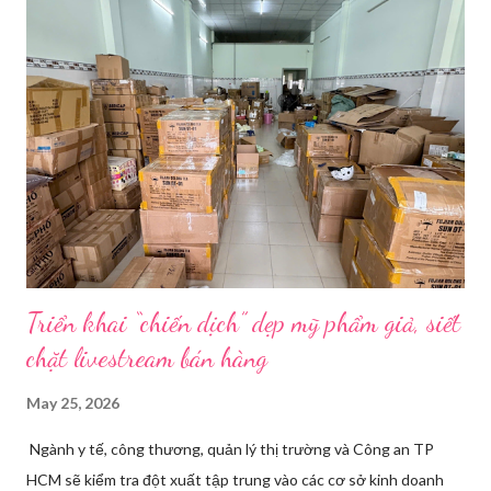
thay đồ. Chỉ trong vài phút, phòng khách được sắp xếp lại. Hai
đèn chiếu ngược sáng bật lên. Một chiếc điện thoại được gắn cố
định. Cả ba người vào vị trí. Wu đã chuẩn bị sẵn lời thoại và trao
đổi trước cách diễn đạt với ông và mẹ, thậm chí còn bàn xem
dùng từ nào trong phương ngữ Thượng Hải nghe tự nhiên nhất
trên camera. Ông cô nhăn mặt khi nghe giải thích về Thế vận
hội Mùa đông. “Người già như tụi ông không hiểu mấy cái này...
Triển khai “chiến dịch” dẹp mỹ phẩm giả, siết
chặt livestream bán hàng
May 25, 2026
Ngành y tế, công thương, quản lý thị trường và Công an TP
HCM sẽ kiểm tra đột xuất tập trung vào các cơ sở kinh doanh