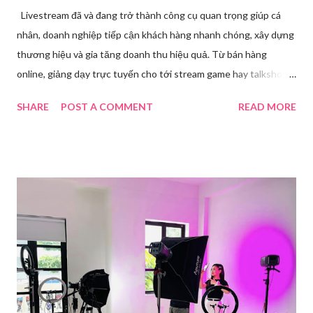
Livestream đã và đang trở thành công cụ quan trọng giúp cá
nhân, doanh nghiệp tiếp cận khách hàng nhanh chóng, xây dựng
thương hiệu và gia tăng doanh thu hiệu quả. Từ bán hàng
online, giảng dạy trực tuyến cho tới stream game hay talkshow,
nhu cầu sử dụng phần mềm Livestream ngày càng tăng mạnh.
SHARE
POST A COMMENT
READ MORE
Trong bài viết dưới đây, chúng tôi sẽ giới thiệu chi tiết 12 công
cụ phát trực tiếp chất lượng, dễ sử dụng và phổ biến nhất hiện
nay. Tổng quan về phần mềm livestream Livestream là hình thức
phát sóng trực tiếp nội dung video, âm thanh lên các nền tảng
mạng xã hội hoặc website theo thời gian thực. Để thực hiện
được điều này, người dùng cần đến sự hỗ trợ của những công cụ
chuyên biệt giúp xử lý hình ảnh, âm thanh, hiệu ứng và kết nối ổn
định. Những công cụ hỗ trợ livestream chuyên biệt Hiện nay,
phần mềm Livestream không chỉ phục vụ streamer hay game thủ
mà còn là trợ thủ đắc lực cho nhà bán hàng online, giáo viên,
doanh nghiệp, nhà sáng tạo nội dung. Việc lựa chọn đúng phần