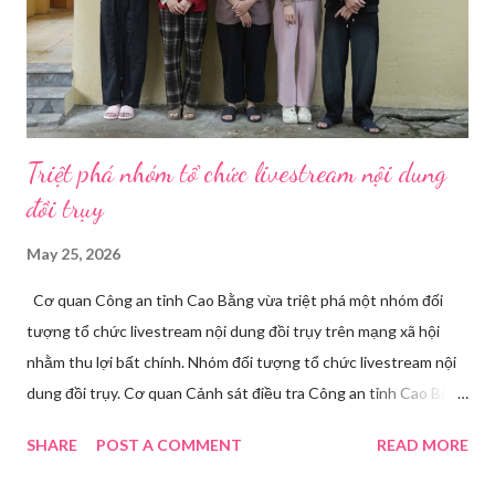
Triệt phá nhóm tổ chức livestream nội dung
đồi trụy
May 25, 2026
Cơ quan Công an tỉnh Cao Bằng vừa triệt phá một nhóm đối
tượng tổ chức livestream nội dung đồi trụy trên mạng xã hội
nhằm thu lợi bất chính. Nhóm đối tượng tổ chức livestream nội
dung đồi trụy. Cơ quan Cảnh sát điều tra Công an tỉnh Cao Bằng
đã ra quyết định khởi tố vụ án, khởi tố bị can và thi hành lệnh
SHARE
POST A COMMENT
READ MORE
tạm giam đối với Triệu Thị Dung về hành vi truyền bá văn hóa
phẩm đồi trụy thông qua hình thức livestream trên mạng xã hội.