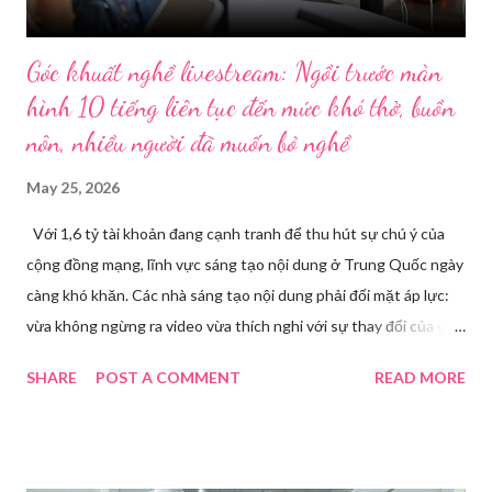
Góc khuất nghề livestream: Ngồi trước màn
hình 10 tiếng liên tục đến mức khó thở, buồn
nôn, nhiều người đã muốn bỏ nghề
May 25, 2026
Với 1,6 tỷ tài khoản đang cạnh tranh để thu hút sự chú ý của
cộng đồng mạng, lĩnh vực sáng tạo nội dung ở Trung Quốc ngày
càng khó khăn. Các nhà sáng tạo nội dung phải đối mặt áp lực:
vừa không ngừng ra video vừa thích nghi với sự thay đổi của các
nền tảng. Một phụ nữ livestream trang điểm trong gian hàng của
SHARE
POST A COMMENT
READ MORE
Huawei tại Hội nghị Di động Thế giới tại Thượng Hải năm 2021.
Ảnh: Sixth Tone “Ông ơi, đến giờ đi làm rồi.” Wu Jieying, 27 tuổi,
kéo ông mình ra khỏi ghế sofa lúc ông đang xem TV, mặc kệ ông
càu nhàu. Mẹ cô, vừa dắt chó đi dạo về, cũng bị cô hối nhanh