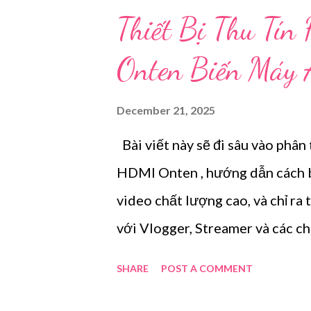
thành webcam là giải pháp tối ư
Thiết Bị Thu Tí
các cuộc họp Zoom, giảng dạy tr
Onten Biến Máy
Biến Máy Ảnh Thành Webcam C
chuyên nghiệp thay thế webcam 
December 21, 2025
lượng Hình ảnh Vượt trội: Cảm
Bài viết này sẽ đi sâu vào phân
độ phân giải cao hơn (thường l
HDMI Onten , hướng dẫn cách 
(Dynamic Range) tốt h...
video chất lượng cao, và chỉ ra 
với Vlogger, Streamer và các ch
webcam tích hợp kém chất lượng
SHARE
POST A COMMENT
biến và ống kính của máy ảnh c