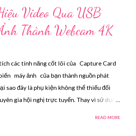
u, mang lại chất lượng hình ảnh studio cho
n Hiệu Video Qua USB
ực tuyến, hoặc livestream . I. Tại Sao Nên
 Ảnh Thành Webcam 4K
huyên Nghiệp? Việc sử dụng máy ảnh
mang lại những lợi ích vượt trội: Chất
 biến lớn (APS-C hoặc Full-frame) cung cấp
 tích các tính năng cốt lõi của Capture Card
à 1080\p hoặc 4K), dải tần nhạy sáng
biến máy ảnh của bạn thành nguồn phát
tại sao đây là phụ kiện không thể thiếu đối
uyên gia hội nghị trực tuyến. Thay vì sử dụng
, giải pháp tối ưu là tận dụng sức mạnh cảm
READ MORE
huyên nghiệp (DSLR hoặc Mirrorless). Và