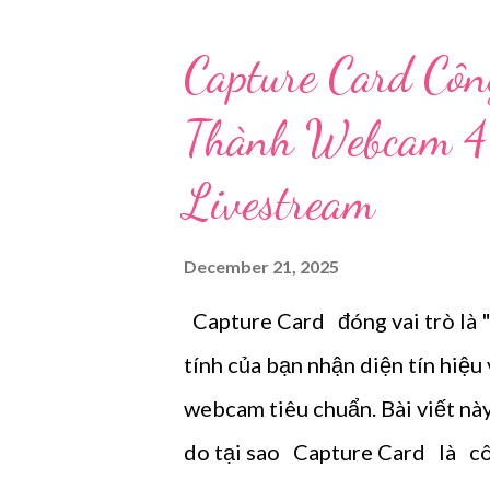
công cụ kết nối kỳ diệu đó chín
HDMI Capture Card) của hãng 
Capture Card Cô
chế Hoạt động và Tầm quan tr
Thành Webcam 4
động như một cầu nối kỹ thuật s
nét cao từ cổng HDMI của máy ả
Livestream
dạng dữ liệu kỹ thuật số mà má
năng Cốt lõi: Biến Máy ảnh thà
December 21, 2025
Capture Card đóng vai trò là "
tính của bạn nhận diện tín hiệ
webcam tiêu chuẩn. Bài viết này 
do tại sao Capture Card là côn