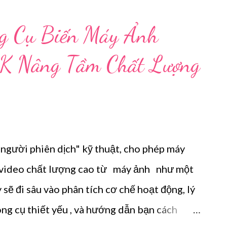
h là Thiết bị thu tín hiệu video qua USB (USB
Onten . I. Capture Card HDMI Onten: Cơ
ng Cụ Biến Máy Ảnh
ọng Thiết bị Capture Card HDMI Onten hoạt
K Nâng Tầm Chất Lượng
ố, chuyển đổi tín hiệu video và âm thanh độ
nh hoặc các thiết bị nguồn khác sang định
y tính có thể nhận qua cổng USB. 1.1. Chức
nh Webcam ...
người phiên dịch" kỹ thuật, cho phép máy
u video chất lượng cao từ máy ảnh như một
sẽ đi sâu vào phân tích cơ chế hoạt động, lý
g cụ thiết yếu , và hướng dẫn bạn cách