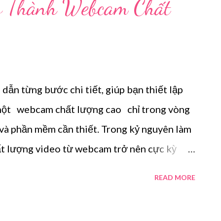
s Thành Webcam Chất
dẫn từng bước chi tiết, giúp bạn thiết lập
 một webcam chất lượng cao chỉ trong vòng
ị và phần mềm cần thiết. Trong kỷ nguyên làm
hất lượng video từ webcam trở nên cực kỳ
rên laptop thường không đủ khả năng đáp
READ MORE
 và hiệu suất ánh sáng. Biến máy ảnh DSLR
E10, Canon EOS R50, hay Canon A7 IV)