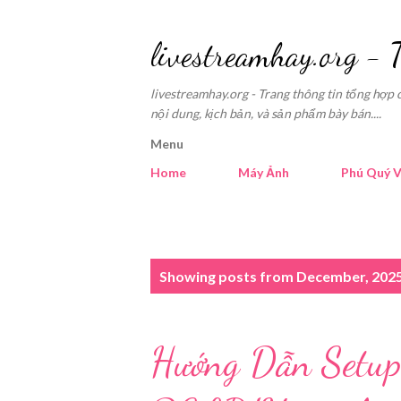
livestreamhay.org - 
livestreamhay.org - Trang thông tin tổng hợp 
nội dung, kịch bản, và sản phẩm bày bán....
Menu
Home
Máy Ảnh
Phú Quý V
P
Showing posts from December, 202
o
s
Hướng Dẫn Setup
t