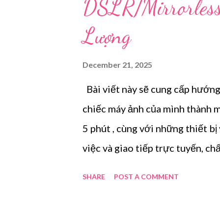
s
DSLR/Mirrorles
Lượng
December 21, 2025
Bài viết này sẽ cung cấp hướng 
chiếc máy ảnh của mình thành
5 phút , cùng với những thiết b
việc và giao tiếp trực tuyến, c
quan trọng. Webcam tích hợp t
SHARE
POST A COMMENT
ứng về độ phân giải, xóa phông
hoặc Mirrorless (như Sony ZV-