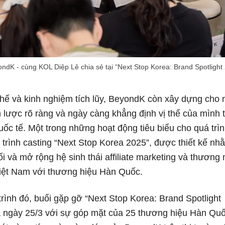
ndK - cùng KOL Diệp Lê chia sẻ tại “Next Stop Korea: Brand Spotlight
thế và kinh nghiệm tích lũy, BeyondK còn xây dựng cho
 lược rõ ràng và ngày càng khẳng định vị thế của mình t
ốc tế. Một trong những hoạt động tiêu biểu cho quá trì
trình casting “Next Stop Korea 2025”, được thiết kế nh
ối và mở rộng hệ sinh thái affiliate marketing và thương
Việt Nam với thương hiệu Hàn Quốc.
trình đó, buổi gặp gỡ “Next Stop Korea: Brand Spotlight
ra ngày 25/3 với sự góp mặt của 25 thương hiệu Hàn Quố