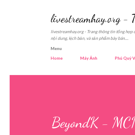
livestreamhay.org - 
livestreamhay.org - Trang thông tin tổng hợp 
nội dung, kịch bản, và sản phẩm bày bán....
Menu
Home
Máy Ảnh
Phú Quý V
BeyondK - MCN 