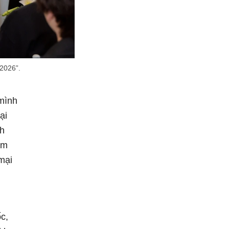
 2026”.
 mình
ại
nh
ằm
 mại
c,