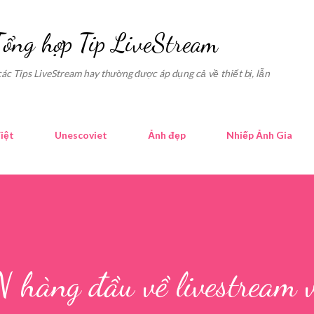
Skip to main content
Tổng hợp Tip LiveStream
các Tips LiveStream hay thường được áp dụng cả về thiết bị, lẫn
iệt
Unescoviet
Ảnh đẹp
Nhiếp Ảnh Gia
hàng đầu về livestream 