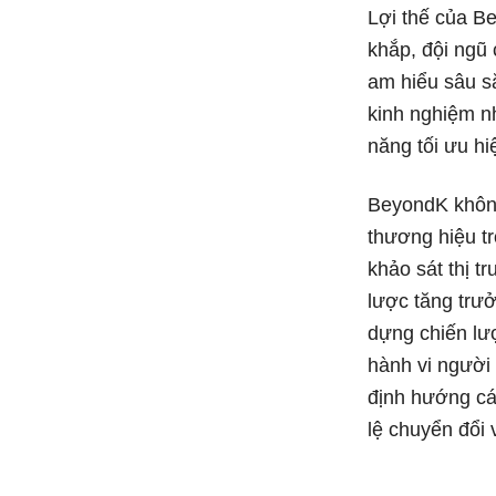
Lợi thế của B
khắp, đội ngũ
am hiểu sâu s
kinh nghiệm n
năng tối ưu hi
BeyondK không
thương hiệu tr
khảo sát thị 
lược tăng trưở
dựng chiến lượ
hành vi người 
định hướng cá
lệ chuyển đổi 