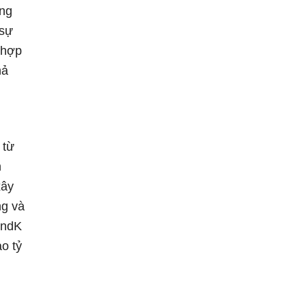
ộng
 sự
 hợp
hả
 từ
n
xây
ng và
ondK
o tỷ