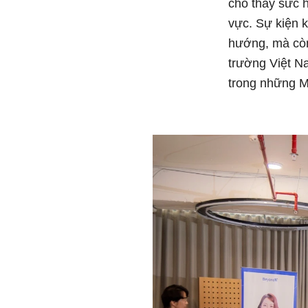
cho thấy sức h
vực. Sự kiện k
hướng, mà còn
trường Việt Na
trong những M