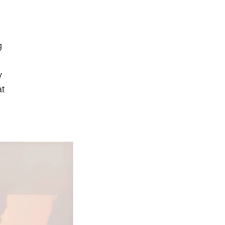
g
y
ạt