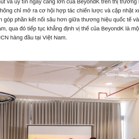
út và uy tín ngày càng lớn của BeyondK trên thị trường
hông chỉ mở ra cơ hội hợp tác chiến lược và cập nhật x
 góp phần kết nối sâu hơn giữa thương hiệu quốc tế và 
m, qua đó tiếp tục khẳng định vị thế của BeyondK là mộ
CN hàng đầu tại Việt Nam.