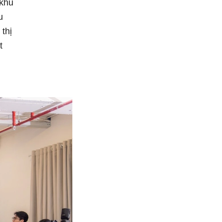
 khu
u
thị
t