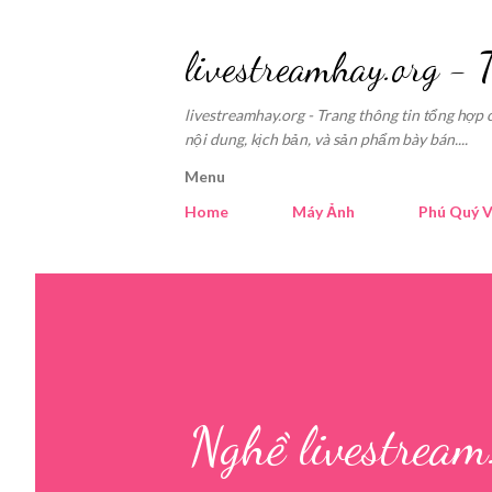
livestreamhay.org - 
livestreamhay.org - Trang thông tin tổng hợp 
nội dung, kịch bản, và sản phẩm bày bán....
Menu
Home
Máy Ảnh
Phú Quý V
Nghề livestream