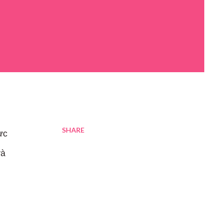
SHARE
ực
và