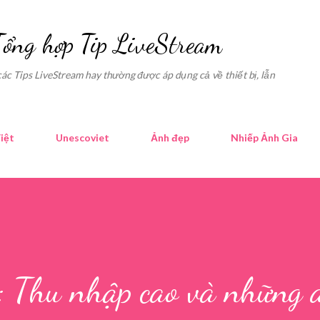
Skip to main content
Tổng hợp Tip LiveStream
các Tips LiveStream hay thường được áp dụng cả về thiết bị, lẫn
iệt
Unescoviet
Ảnh đẹp
Nhiếp Ảnh Gia
: Thu nhập cao và những á