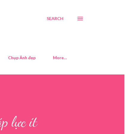
SEARCH
Chụp Ảnh đẹp
More…
p lực ít