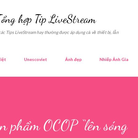
Skip to main content
Tổng hợp Tip LiveStream
các Tips LiveStream hay thường được áp dụng cả về thiết bị, lẫn
iệt
Unescoviet
Ảnh đẹp
Nhiếp Ảnh Gia
ản phẩm OCOP “lên sóng