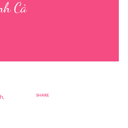
ình Cà
SHARE
h,