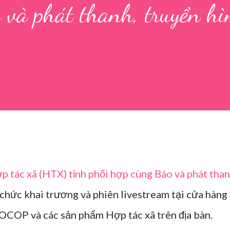
 và phát thanh, truyền h
p tác xã (HTX) tỉnh phối hợp cùng Báo và phát than
chức khai trương và phiên livestream tại cửa hàng
 OCOP và các sản phẩm Hợp tác xã trên địa bàn.