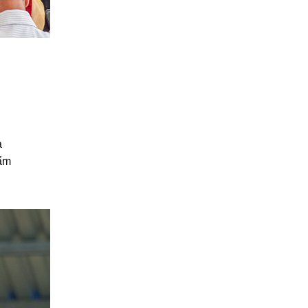
a
hẩm