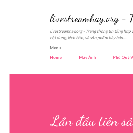
livestreamhay.org - 
livestreamhay.org - Trang thông tin tổng hợp 
nội dung, kịch bản, và sản phẩm bày bán....
Menu
Home
Máy Ảnh
Phú Quý V
Lần đầu tiên s