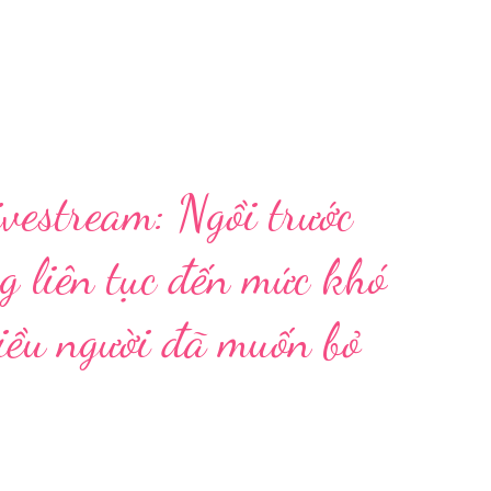
vestream: Ngồi trước
g liên tục đến mức khó
hiều người đã muốn bỏ