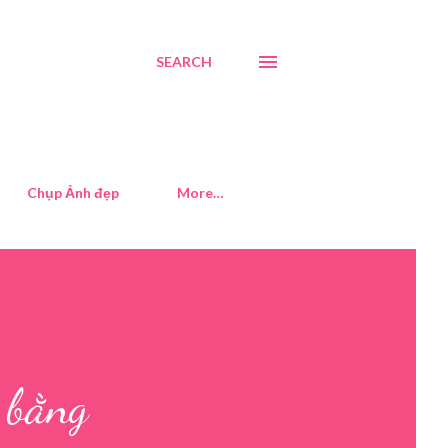
SEARCH
Chụp Ảnh đẹp
More…
 bằng