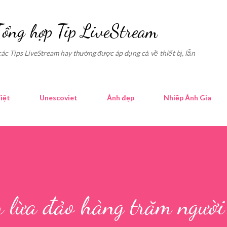
Skip to main content
Tổng hợp Tip LiveStream
các Tips LiveStream hay thường được áp dụng cả về thiết bị, lẫn
iệt
Unescoviet
Ảnh đẹp
Nhiếp Ảnh Gia
r lừa đảo hàng trăm người