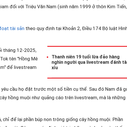
m giam đối với Triệu Văn Nam (sinh năm 1999 ở thôn Kim Tiến,
oạt tài sản
theo quy định tại Khoản 2, Điều 174 Bộ luật Hìn
ối tháng 12-2025,
Thanh niên 19 tuổi lừa đảo hàng
kTok tên "Hồng Mê
nghìn người qua livestream đánh tài
am" để livestream
xỉu
 yêu cầu họ đặt trước một số tiền cụ thể. Sau đó Nam đã g
cây hồng muội như quảng cáo trên livestream, mà là những
, chỉ để lại phần búp non trông giống cây hồng muội. Phần