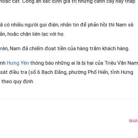
hoặc cát. Công an xác định giá trị những cành cây này thấp
đã có nhiều người gọi điện, nhắn tin để phản hồi thì Nam sẽ
n, hoặc chặn liên lạc với họ.
trên, Nam đã chiếm đoạt tiền của hàng trăm khách hàng.
ỉnh
Hưng Yên
thông báo những ai là bị hại của Triệu Văn Na
át điều tra (số 6 Bạch Đằng, phường Phố Hiến, tỉnh Hưng
 theo quy định.
SHA