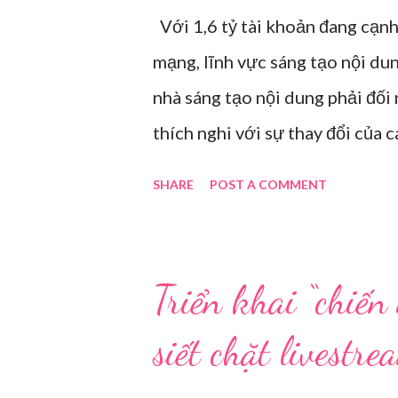
Với 1,6 tỷ tài khoản đang cạnh
mạng, lĩnh vực sáng tạo nội du
nhà sáng tạo nội dung phải đối
thích nghi với sự thay đổi của 
điểm trong gian hàng của Huawe
SHARE
POST A COMMENT
Hải năm 2021. Ảnh: Sixth Tone “
tuổi, kéo ông mình ra khỏi ghế
nhàu. Mẹ cô, vừa dắt chó đi dạo
Triển khai “chiến
vài phút, phòng khách được sắp 
siết chặt livestr
Một chiếc điện thoại được gắn c
bị sẵn lời thoại và trao đổi tr