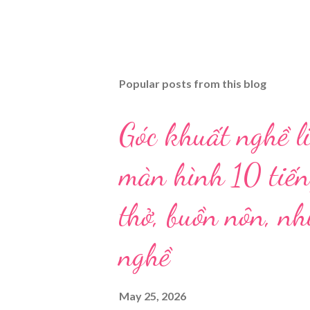
Popular posts from this blog
Góc khuất nghề li
màn hình 10 tiến
thở, buồn nôn, n
nghề
May 25, 2026