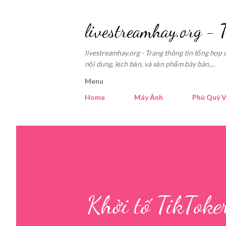
livestreamhay.org - 
livestreamhay.org - Trang thông tin tổng hợp 
nội dung, kịch bản, và sản phẩm bày bán....
Menu
Home
Máy Ảnh
Phú Quý V
Khởi tố TikToke