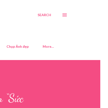
SEARCH
Chụp Ảnh đẹp
More…
m “Sức