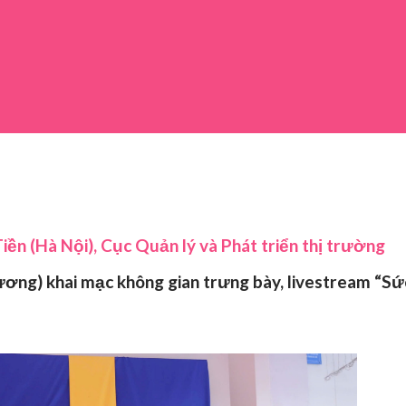
Tiền (Hà Nội), Cục Quản lý và Phát triển thị trường
ơng) khai mạc không gian trưng bày, livestream “Sứ