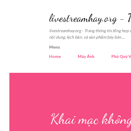
livestreamhay.org - 
livestreamhay.org - Trang thông tin tổng hợp 
nội dung, kịch bản, và sản phẩm bày bán....
Menu
Home
Máy Ảnh
Phú Quý V
Khai mạc không 