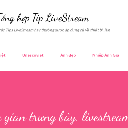
Skip to main content
Tổng hợp Tip LiveStream
các Tips LiveStream hay thường được áp dụng cả về thiết bị, lẫn
iệt
Unescoviet
Ảnh đẹp
Nhiếp Ảnh Gia
gian trưng bày, livestrea