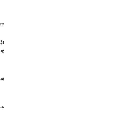
heo
ệt
ng
ng
ản,