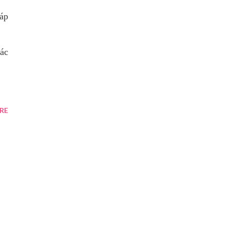
háp
iác
RE