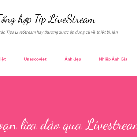
Skip to main content
Tổng hợp Tip LiveStream
các Tips LiveStream hay thường được áp dụng cả về thiết bị, lẫn
iệt
Unescoviet
Ảnh đẹp
Nhiếp Ảnh Gia
ạn lừa đảo qua Livestrea