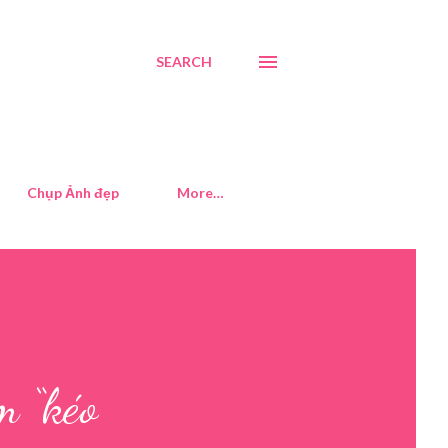
SEARCH
Chụp Ảnh đẹp
More…
m “kéo