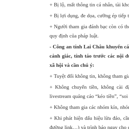
+ Bị lộ, mất thông tin cá nhân, tài k
+ Bị lợi dụng, đe dọa, cưỡng ép tiếp t
+ Người tham gia đánh bạc còn có thể
quy định của pháp luật.
- Công an tỉnh Lai Châu khuyến cá
cảnh giác, tỉnh táo trước các nội
xã hội và cần chú ý:
+ Tuyệt đối không tin, không tham gia
+ Không chuyển tiền, không cài đ
livestream quảng cáo “kéo tiền”, “soi
+ Không tham gia các nhóm kín, nhóm
+ Khi phát hiện dấu hiệu lừa đảo, cầ
đường link…) và trình báo ngay cho 