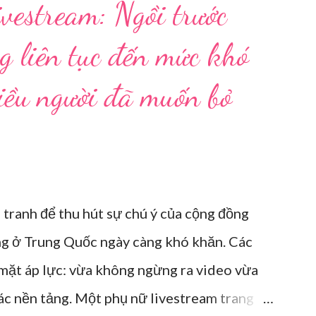
vestream: Ngồi trước
g liên tục đến mức khó
hiều người đã muốn bỏ
 tranh để thu hút sự chú ý của cộng đồng
ng ở Trung Quốc ngày càng khó khăn. Các
 mặt áp lực: vừa không ngừng ra video vừa
các nền tảng. Một phụ nữ livestream trang