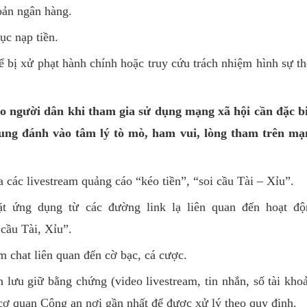
hoản ngân hàng.
ục nạp tiền.
 bị xử phạt hành chính hoặc truy cứu trách nhiệm hình sự t
o người dân khi tham gia sử dụng mạng xã hội cần đặc bi
 dung đánh vào tâm lý tò mò, ham vui, lòng tham trên mạ
 các livestream quảng cáo “kéo tiền”, “soi cầu Tài – Xỉu”.
ặt ứng dụng từ các đường link lạ liên quan đến hoạt độ
 cầu Tài, Xỉu”.
 chat liên quan đến cờ bạc, cá cược.
n lưu giữ bằng chứng (video livestream, tin nhắn, số tài kho
cơ quan Công an nơi gần nhất để được xử lý theo quy định.