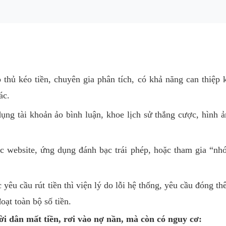
 thủ kéo tiền, chuyên gia phân tích, có khả năng can thiệp 
ác.
ụng tài khoản ảo bình luận, khoe lịch sử thắng cược, hình 
c website, ứng dụng đánh bạc trái phép, hoặc tham gia “n
 yêu cầu rút tiền thì viện lý do lỗi hệ thống, yêu cầu đóng t
oạt toàn bộ số tiền.
ời dân mất tiền, rơi vào nợ nần, mà còn có nguy cơ: