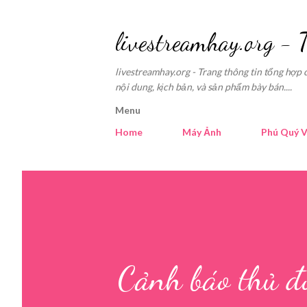
livestreamhay.org - 
livestreamhay.org - Trang thông tin tổng hợp 
nội dung, kịch bản, và sản phẩm bày bán....
Menu
Home
Máy Ảnh
Phú Quý V
Cảnh báo thủ đo