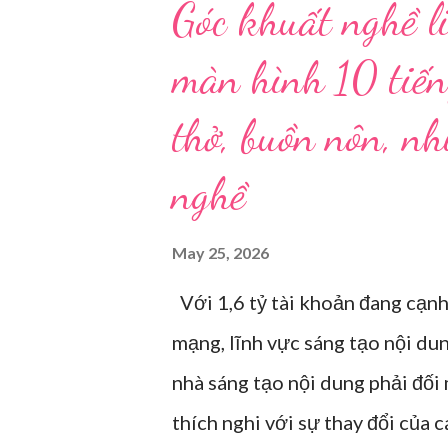
Góc khuất nghề li
màn hình 10 tiến
thở, buồn nôn, n
nghề
May 25, 2026
Với 1,6 tỷ tài khoản đang cạnh
mạng, lĩnh vực sáng tạo nội du
nhà sáng tạo nội dung phải đối
thích nghi với sự thay đổi của 