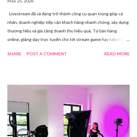
May 25, 2026
Livestream đã và đang trở thành công cụ quan trọng giúp cá
nhân, doanh nghiệp tiếp cận khách hàng nhanh chóng, xây dựng
thương hiệu và gia tăng doanh thu hiệu quả. Từ bán hàng
online, giảng dạy trực tuyến cho tới stream game hay talkshow,
nhu cầu sử dụng phần mềm Livestream ngày càng tăng mạnh.
SHARE
POST A COMMENT
READ MORE
Trong bài viết dưới đây, chúng tôi sẽ giới thiệu chi tiết 12 công
cụ phát trực tiếp chất lượng, dễ sử dụng và phổ biến nhất hiện
nay. Tổng quan về phần mềm livestream Livestream là hình thức
phát sóng trực tiếp nội dung video, âm thanh lên các nền tảng
mạng xã hội hoặc website theo thời gian thực. Để thực hiện
được điều này, người dùng cần đến sự hỗ trợ của những công cụ
chuyên biệt giúp xử lý hình ảnh, âm thanh, hiệu ứng và kết nối ổn
định. Những công cụ hỗ trợ livestream chuyên biệt Hiện nay,
phần mềm Livestream không chỉ phục vụ streamer hay game thủ
mà còn là trợ thủ đắc lực cho nhà bán hàng online, giáo viên,