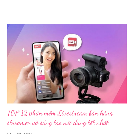
phẩm đồi trụy thông qua hình thức livestream trên mạng xã hội.
Trước đó, ngày 17/3, Phòng Cảnh sát hình sự Công an tỉnh Cao
Bằng tiếp nhận tố giác của công dân về việc trên một số ứng
dụng điện thoại xuất hiện các hoạt động phát trực tiếp nội dung
nhạy cảm, có dấu hiệu vi phạm pháp luật. Ngay sau khi tiếp
nhận, đơn vị đã nhanh chóng tổ chức xác minh, thu thập dữ liệu
để làm rõ. Kết quả điều tra ban đầu xác định, Triệu Thị Dung
(sinh năm 1994), trú tại xã Phủ Thông, tỉnh Thái Nguyên, cùng
một số đối tượng khác đã tham gia tổ chức livestream nội dung
đồi trụy nhằm mục đích thu lợi. Các đối tượng liên quan gồm
L.V.D (sinh ...
TOP 12 phần mềm Livestream bán hàng,
streamer và sáng tạo nội dung tốt nhất