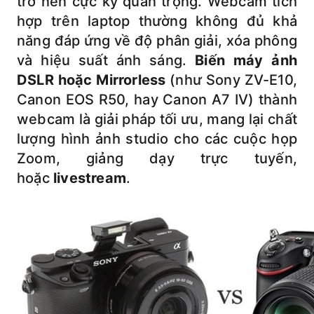
trở nên cực kỳ quan trọng. Webcam tích
hợp trên laptop thường không đủ khả
năng đáp ứng về độ phân giải, xóa phông
và hiệu suất ánh sáng.
Biến máy ảnh
DSLR hoặc Mirrorless
(như Sony ZV-E10,
Canon EOS R50, hay Canon A7 IV) thành
webcam là giải pháp tối ưu, mang lại chất
lượng hình ảnh studio cho các cuộc họp
Zoom, giảng dạy trực tuyến,
hoặc
livestream
.