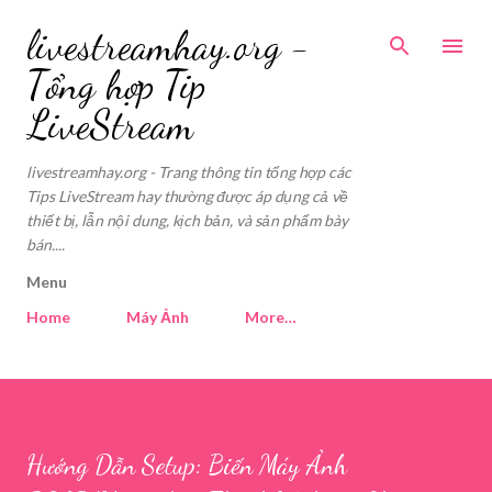
Skip to main content
livestreamhay.org -
Tổng hợp Tip
LiveStream
livestreamhay.org - Trang thông tin tổng hợp các
Tips LiveStream hay thường được áp dụng cả về
thiết bị, lẫn nội dung, kịch bản, và sản phẩm bày
bán....
Menu
Home
Máy Ảnh
More…
Hướng Dẫn Setup: Biến Máy Ảnh