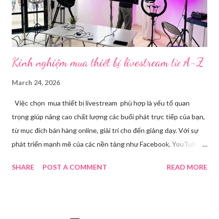
doanh nghiệp, nhà sáng tạo nội dung. Việc lựa chọn đúng phần
mềm sẽ giúp bu...
Kinh nghiệm mua thiết bị livestream​ từ A-Z
March 24, 2026
Việc chọn mua thiết bị livestream phù hợp là yếu tố quan
trọng giúp nâng cao chất lượng các buổi phát trực tiếp của bạn,
từ mục đích bán hàng online, giải trí cho đến giảng dạy. Với sự
phát triển mạnh mẽ của các nền tảng như Facebook, YouTube,
Tiktok,.. nhu cầu sở hữu những thiết bị chất lượng ngày càng
SHARE
POST A COMMENT
READ MORE
tăng. Tuy nhiên, để tìm ra được các thiết bị đáp ứng tốt nhu cầu
cá nhân với mức giá hợp lý đòi hỏi bạn phải cân nhắc kỹ lưỡng từ
nhu cầu sử dụng, ngân sách đến chất lượng âm thanh, hình ảnh
livestream. Nhu cầu livestream hiện nay Trong thời đại số hóa