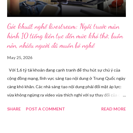
Góc khuất nghề livestream: Ngồi trước màn
hình 10 tiếng liên tục đến mức khó thở, buồn
nôn, nhiều người đã muốn bỏ nghề
May 25, 2026
Với 1,6 tỷ tài khoản đang cạnh tranh để thu hút sự chú ý của
cộng đồng mạng, lĩnh vực sáng tạo nội dung ở Trung Quốc ngày
càng khó khăn. Các nhà sáng tạo nội dung phải đối mặt áp lực:
vừa không ngừng ra video vừa thích nghi với sự thay đổi của các
nền tảng. Một phụ nữ livestream trang điểm trong gian hàng của
SHARE
POST A COMMENT
READ MORE
Huawei tại Hội nghị Di động Thế giới tại Thượng Hải năm 2021.
Ảnh: Sixth Tone “Ông ơi, đến giờ đi làm rồi.” Wu Jieying, 27 tuổi,
kéo ông mình ra khỏi ghế sofa lúc ông đang xem TV, mặc kệ ông