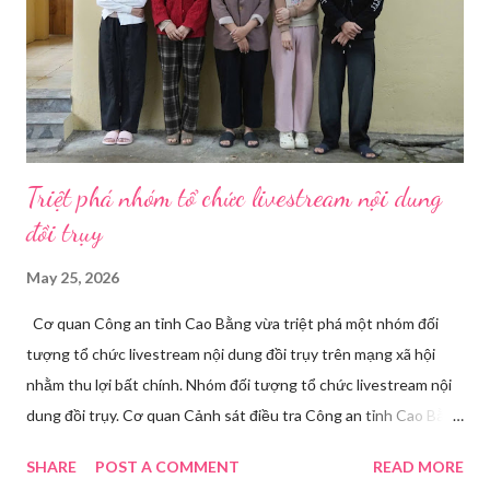
Triệt phá nhóm tổ chức livestream nội dung
đồi trụy
May 25, 2026
Cơ quan Công an tỉnh Cao Bằng vừa triệt phá một nhóm đối
tượng tổ chức livestream nội dung đồi trụy trên mạng xã hội
nhằm thu lợi bất chính. Nhóm đối tượng tổ chức livestream nội
dung đồi trụy. Cơ quan Cảnh sát điều tra Công an tỉnh Cao Bằng
đã ra quyết định khởi tố vụ án, khởi tố bị can và thi hành lệnh
SHARE
POST A COMMENT
READ MORE
tạm giam đối với Triệu Thị Dung về hành vi truyền bá văn hóa