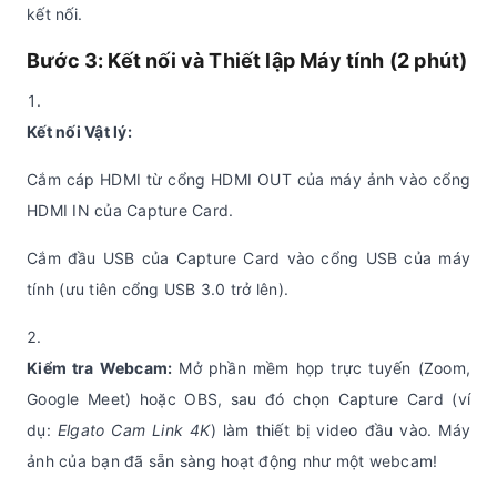
kết nối.
Bước 3: Kết nối và Thiết lập Máy tính (2 phút)
Kết nối Vật lý:
Cắm cáp HDMI từ cổng HDMI OUT của máy ảnh vào cổng
HDMI IN của Capture Card.
Cắm đầu USB của Capture Card vào cổng USB của máy
tính (ưu tiên cổng USB 3.0 trở lên).
Kiểm tra Webcam:
Mở phần mềm họp trực tuyến (Zoom,
Google Meet) hoặc OBS, sau đó chọn Capture Card (ví
dụ:
Elgato Cam Link 4K
) làm thiết bị video đầu vào. Máy
ảnh của bạn đã sẵn sàng hoạt động như một webcam!