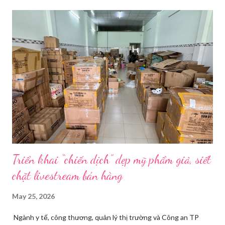
càu nhàu. Mẹ cô, vừa dắt chó đi dạo về, cũng bị cô hối nhanh
thay đồ. Chỉ trong vài phút, phòng khách được sắp xếp lại. Hai
đèn chiếu ngược sáng bật lên. Một chiếc điện thoại được gắn cố
định. Cả ba người vào vị trí. Wu đã chuẩn bị sẵn lời thoại và trao
đổi trước cách diễn đạt với ông và mẹ, thậm chí còn bàn xem
dùng từ nào trong phương ngữ Thượng Hải nghe tự nhiên nhất
trên camera. Ông cô nhăn mặt khi nghe giải thích về Thế vận
hội Mùa đông. “Người già như tụi ông không hiểu mấy cái này...
Triển khai “chiến dịch” dẹp mỹ phẩm giả, siết
chặt livestream bán hàng
May 25, 2026
Ngành y tế, công thương, quản lý thị trường và Công an TP