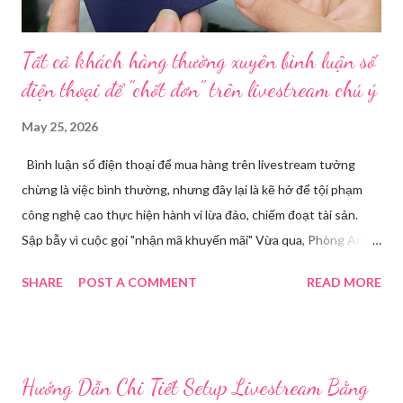
Tất cả khách hàng thường xuyên bình luận số
điện thoại để "chốt đơn" trên livestream chú ý
May 25, 2026
Bình luận số điện thoại để mua hàng trên livestream tưởng
chừng là việc bình thường, nhưng đây lại là kẽ hở để tội phạm
công nghệ cao thực hiện hành vi lừa đảo, chiếm đoạt tài sản.
Sập bẫy vì cuộc gọi "nhận mã khuyến mãi" Vừa qua, Phòng An
ninh mạng và phòng, chống tội phạm sử dụng công nghệ cao,
SHARE
POST A COMMENT
READ MORE
Công an tỉnh Bắc Ninh đã tiếp nhận đơn trình báo của chị
Nguyễn Thuỳ T, về việc chị bị kẻ xấu lừa đảo chiếm đoạt tài
khoản Facebook cá nhân. Câu chuyện bắt đầu khi chị T theo dõi
một phiên livestream bán hàng trên mạng và để lại số điện thoại
Hướng Dẫn Chi Tiết Setup Livestream Bằng
cá nhân tại phần bình luận, để đặt hàng. Chỉ một thời gian ngắn