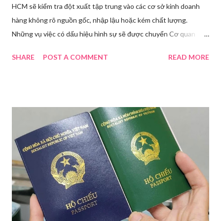
HCM sẽ kiểm tra đột xuất tập trung vào các cơ sở kinh doanh
hàng không rõ nguồn gốc, nhập lậu hoặc kém chất lượng.
Những vụ việc có dấu hiệu hình sự sẽ được chuyển Cơ quan
điều tra để xử lý triệt để. Phó Giám đốc Sở Y tế TP HCM Nguyễn
SHARE
POST A COMMENT
READ MORE
Hoài Nam đã ký ban hành Kế hoạch số 4316/KH-SYT về việc
tăng cường công tác quản lý nhà nước đối với lĩnh vực mỹ phẩm
trên địa bàn thành phố trong năm 2026. Theo Sở Y tế TP HCM,
thời gian qua, sự bùng nổ của mạng xã hội đã kéo theo tình
trạng kinh doanh mỹ phẩm thật - giả lẫn lộn. Để chấn chỉnh, Sở Y
tế TP HCM sẽ phối hợp với các sở, ngành và chính quyền địa
phương tăng cường kiểm tra, giám sát. Đợt này, Phòng Nghiệp
vụ Dược sẽ tham mưu Giám đốc Sở Y tế thành lập Tổ công tác
về mỹ phẩm. Cơ quan Cảnh sát điều tra Công an TP HCM vừa
triệt phá đường dây sản xuất, buôn bán mỹ phẩm giả quy mô
lớn, hoạt động tinh vi ngay giữa khu dân cư ở phường Tân Tạo.
Bên cạnh đó, Sở Y tế sẽ công khai danh ...