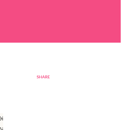
SHARE
ới
ôi