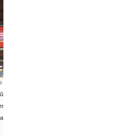
g
Jŭ
ằm
ủa