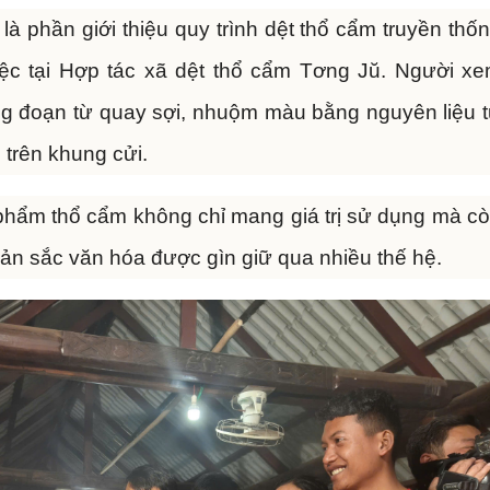
là phần giới thiệu quy trình dệt thổ cẩm truyền thố
ệc tại Hợp tác xã dệt thổ cẩm Tơng Jŭ. Người x
ông đoạn từ quay sợi, nhuộm màu bằng nguyên liệu 
 trên khung cửi.
phẩm thổ cẩm không chỉ mang giá trị sử dụng mà c
bản sắc văn hóa được gìn giữ qua nhiều thế hệ.