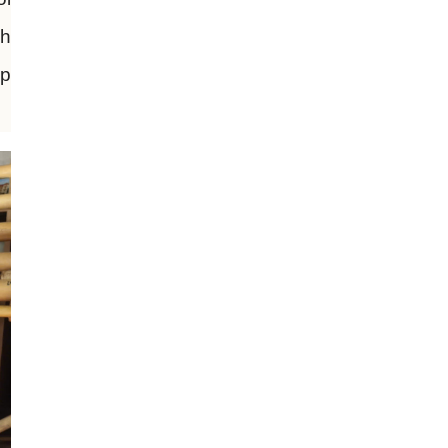
nh
ếp