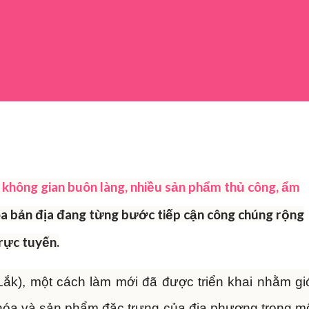
 không gian buôn làng, nhiều sản phẩm thủ công, ẩm
óa bản địa đang từng bước tiếp cận công chúng rộng
rực tuyến.
ắk), một cách làm mới đã được triển khai nhằm gi
 hóa và sản phẩm đặc trưng của địa phương trong m