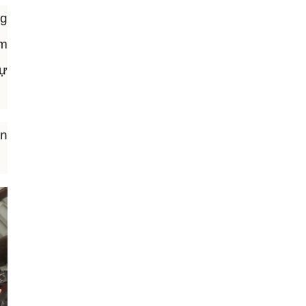
ng
em
tự
òn