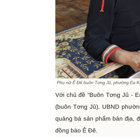
Phụ nữ Ê Đê buôn Tơng Jŭ, phường Ea Kao
Với chủ đề “Buôn Tơng Jŭ - E
(buôn Tơng Jŭ), UBND phường
quảng bá sản phẩm bản địa, đồn
đồng bào Ê Đê.