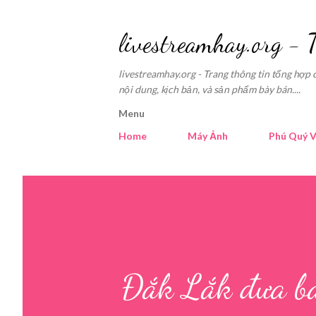
livestreamhay.org - 
livestreamhay.org - Trang thông tin tổng hợp 
nội dung, kịch bản, và sản phẩm bày bán....
Menu
Home
Máy Ảnh
Phú Quý V
Đắk Lắk đưa bả