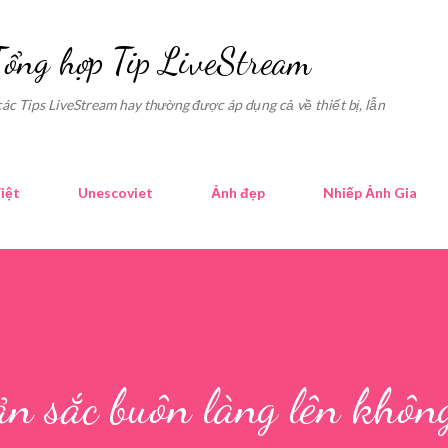
Skip to main content
Tổng hợp Tip LiveStream
các Tips LiveStream hay thường được áp dụng cả về thiết bị, lẫn
iệt
Unescoviet
Ảnh đẹp
Nhiếp Ảnh Gia
n sắc buôn làng lên khôn