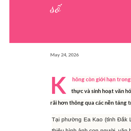
số
May 24, 2026
K
hông còn giới hạn trong
thực và sinh hoạt văn h
rãi hơn thông qua các nền tảng t
Tại phường Ea Kao (tỉnh Đắk L
thiệu hình ảnh con người, văn