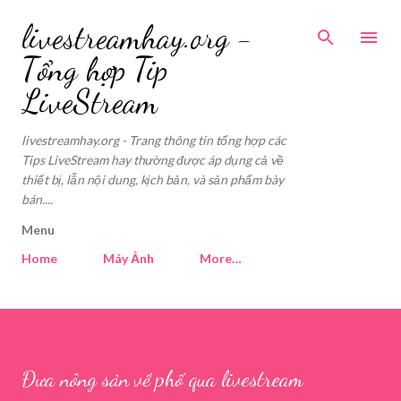
Skip to main content
livestreamhay.org -
Tổng hợp Tip
LiveStream
livestreamhay.org - Trang thông tin tổng hợp các
Tips LiveStream hay thường được áp dụng cả về
thiết bị, lẫn nội dung, kịch bản, và sản phẩm bày
bán....
Menu
Home
Máy Ảnh
More…
Đưa nông sản về phố qua livestream