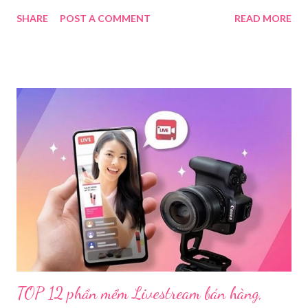
đã ra quyết định khởi tố vụ án, khởi tố bị can và thi hành lệnh
SHARE
POST A COMMENT
READ MORE
tạm giam đối với Triệu Thị Dung về hành vi truyền bá văn hóa
phẩm đồi trụy thông qua hình thức livestream trên mạng xã hội.
Trước đó, ngày 17/3, Phòng Cảnh sát hình sự Công an tỉnh Cao
Bằng tiếp nhận tố giác của công dân về việc trên một số ứng
dụng điện thoại xuất hiện các hoạt động phát trực tiếp nội dung
nhạy cảm, có dấu hiệu vi phạm pháp luật. Ngay sau khi tiếp
nhận, đơn vị đã nhanh chóng tổ chức xác minh, thu thập dữ liệu
để làm rõ. Kết quả điều tra ban đầu xác định, Triệu Thị Dung
(sinh năm 1994), trú tại xã Phủ Thông, tỉnh Thái Nguyên, cùng
một số đối tượng khác đã tham gia tổ chức livestream nội dung
đồi trụy nhằm mục đích thu lợi. Các đối tượng liên quan gồm
L.V.D (sinh ...
TOP 12 phần mềm Livestream bán hàng,