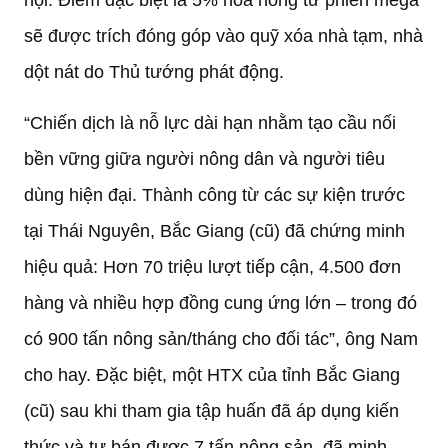
hội. Điểm đặc biệt là 5% hoa hồng từ phiên mega
sẽ được trích đóng góp vào quỹ xóa nhà tạm, nhà
dột nát do Thủ tướng phát động.
“Chiến dịch là nỗ lực dài hạn nhằm tạo cầu nối
bền vững giữa người nông dân và người tiêu
dùng hiện đại. Thành công từ các sự kiện trước
tại Thái Nguyên, Bắc Giang (cũ) đã chứng minh
hiệu quả: Hơn 70 triệu lượt tiếp cận, 4.500 đơn
hàng và nhiều hợp đồng cung ứng lớn – trong đó
có 900 tấn nông sản/tháng cho đối tác”, ông Nam
cho hay. Đặc biệt, một HTX của tỉnh Bắc Giang
(cũ) sau khi tham gia tập huấn đã áp dụng kiến
thức và tự bán được 7 tấn nông sản, đã minh