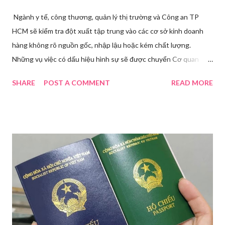
Ngành y tế, công thương, quản lý thị trường và Công an TP
HCM sẽ kiểm tra đột xuất tập trung vào các cơ sở kinh doanh
hàng không rõ nguồn gốc, nhập lậu hoặc kém chất lượng.
Những vụ việc có dấu hiệu hình sự sẽ được chuyển Cơ quan
điều tra để xử lý triệt để. Phó Giám đốc Sở Y tế TP HCM Nguyễn
SHARE
POST A COMMENT
READ MORE
Hoài Nam đã ký ban hành Kế hoạch số 4316/KH-SYT về việc
tăng cường công tác quản lý nhà nước đối với lĩnh vực mỹ phẩm
trên địa bàn thành phố trong năm 2026. Theo Sở Y tế TP HCM,
thời gian qua, sự bùng nổ của mạng xã hội đã kéo theo tình
trạng kinh doanh mỹ phẩm thật - giả lẫn lộn. Để chấn chỉnh, Sở Y
tế TP HCM sẽ phối hợp với các sở, ngành và chính quyền địa
phương tăng cường kiểm tra, giám sát. Đợt này, Phòng Nghiệp
vụ Dược sẽ tham mưu Giám đốc Sở Y tế thành lập Tổ công tác
về mỹ phẩm. Cơ quan Cảnh sát điều tra Công an TP HCM vừa
triệt phá đường dây sản xuất, buôn bán mỹ phẩm giả quy mô