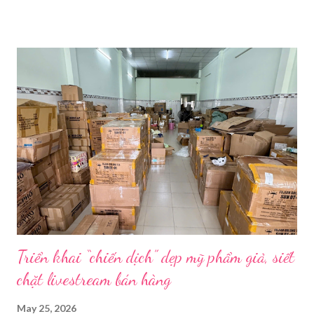
Ảnh: Sixth Tone “Ông ơi, đến giờ đi làm rồi.” Wu Jieying, 27 tuổi,
kéo ông mình ra khỏi ghế sofa lúc ông đang xem TV, mặc kệ ông
càu nhàu. Mẹ cô, vừa dắt chó đi dạo về, cũng bị cô hối nhanh
thay đồ. Chỉ trong vài phút, phòng khách được sắp xếp lại. Hai
đèn chiếu ngược sáng bật lên. Một chiếc điện thoại được gắn cố
định. Cả ba người vào vị trí. Wu đã chuẩn bị sẵn lời thoại và trao
đổi trước cách diễn đạt với ông và mẹ, thậm chí còn bàn xem
dùng từ nào trong phương ngữ Thượng Hải nghe tự nhiên nhất
trên camera. Ông cô nhăn mặt khi nghe giải thích về Thế vận
hội Mùa đông. “Người già như tụi ông không hiểu mấy cái này...
Triển khai “chiến dịch” dẹp mỹ phẩm giả, siết
chặt livestream bán hàng
May 25, 2026