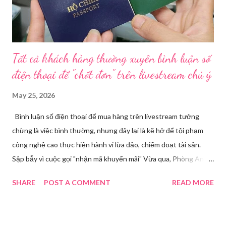
lớn, hoạt động tinh vi ngay giữa khu dân cư ở phường Tân Tạo.
Bên cạnh đó, Sở Y tế sẽ công khai danh ...
Tất cả khách hàng thường xuyên bình luận số
điện thoại để "chốt đơn" trên livestream chú ý
May 25, 2026
Bình luận số điện thoại để mua hàng trên livestream tưởng
chừng là việc bình thường, nhưng đây lại là kẽ hở để tội phạm
công nghệ cao thực hiện hành vi lừa đảo, chiếm đoạt tài sản.
Sập bẫy vì cuộc gọi "nhận mã khuyến mãi" Vừa qua, Phòng An
ninh mạng và phòng, chống tội phạm sử dụng công nghệ cao,
SHARE
POST A COMMENT
READ MORE
Công an tỉnh Bắc Ninh đã tiếp nhận đơn trình báo của chị
Nguyễn Thuỳ T, về việc chị bị kẻ xấu lừa đảo chiếm đoạt tài
khoản Facebook cá nhân. Câu chuyện bắt đầu khi chị T theo dõi