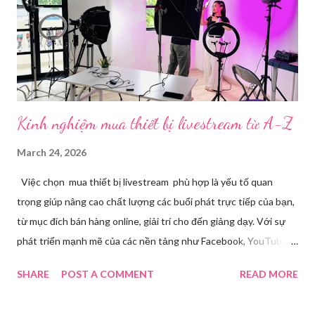
phần mềm Livestream không chỉ phục vụ streamer hay game thủ
mà còn là trợ thủ đắc lực cho nhà bán hàng online, giáo viên,
doanh nghiệp, nhà sáng tạo nội dung. Việc lựa chọn đúng phần
mềm sẽ giúp bu...
Kinh nghiệm mua thiết bị livestream​ từ A-Z
March 24, 2026
Việc chọn mua thiết bị livestream phù hợp là yếu tố quan
trọng giúp nâng cao chất lượng các buổi phát trực tiếp của bạn,
từ mục đích bán hàng online, giải trí cho đến giảng dạy. Với sự
phát triển mạnh mẽ của các nền tảng như Facebook, YouTube,
Tiktok,.. nhu cầu sở hữu những thiết bị chất lượng ngày càng
SHARE
POST A COMMENT
READ MORE
tăng. Tuy nhiên, để tìm ra được các thiết bị đáp ứng tốt nhu cầu
cá nhân với mức giá hợp lý đòi hỏi bạn phải cân nhắc kỹ lưỡng từ