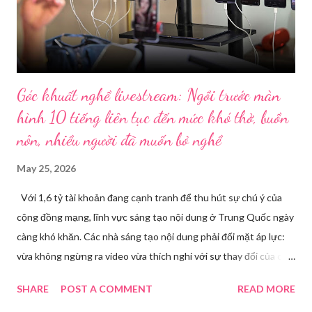
Góc khuất nghề livestream: Ngồi trước màn
hình 10 tiếng liên tục đến mức khó thở, buồn
nôn, nhiều người đã muốn bỏ nghề
May 25, 2026
Với 1,6 tỷ tài khoản đang cạnh tranh để thu hút sự chú ý của
cộng đồng mạng, lĩnh vực sáng tạo nội dung ở Trung Quốc ngày
càng khó khăn. Các nhà sáng tạo nội dung phải đối mặt áp lực:
vừa không ngừng ra video vừa thích nghi với sự thay đổi của các
nền tảng. Một phụ nữ livestream trang điểm trong gian hàng của
SHARE
POST A COMMENT
READ MORE
Huawei tại Hội nghị Di động Thế giới tại Thượng Hải năm 2021.