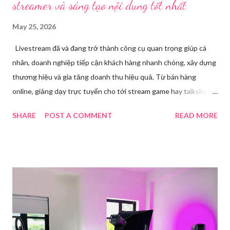
streamer và sáng tạo nội dung tốt nhất
May 25, 2026
Livestream đã và đang trở thành công cụ quan trọng giúp cá
nhân, doanh nghiệp tiếp cận khách hàng nhanh chóng, xây dựng
thương hiệu và gia tăng doanh thu hiệu quả. Từ bán hàng
online, giảng dạy trực tuyến cho tới stream game hay talkshow,
nhu cầu sử dụng phần mềm Livestream ngày càng tăng mạnh.
SHARE
POST A COMMENT
READ MORE
Trong bài viết dưới đây, chúng tôi sẽ giới thiệu chi tiết 12 công
cụ phát trực tiếp chất lượng, dễ sử dụng và phổ biến nhất hiện
nay. Tổng quan về phần mềm livestream Livestream là hình thức
phát sóng trực tiếp nội dung video, âm thanh lên các nền tảng
mạng xã hội hoặc website theo thời gian thực. Để thực hiện
được điều này, người dùng cần đến sự hỗ trợ của những công cụ
chuyên biệt giúp xử lý hình ảnh, âm thanh, hiệu ứng và kết nối ổn
định. Những công cụ hỗ trợ livestream chuyên biệt Hiện nay,