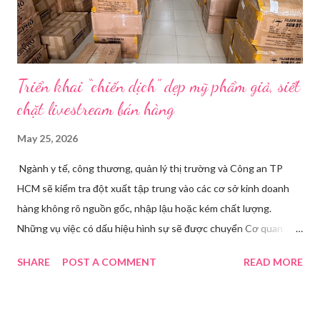
hội Mùa đông. “Người già như tụi ông không hiểu mấy cái này...
Triển khai “chiến dịch” dẹp mỹ phẩm giả, siết
chặt livestream bán hàng
May 25, 2026
Ngành y tế, công thương, quản lý thị trường và Công an TP
HCM sẽ kiểm tra đột xuất tập trung vào các cơ sở kinh doanh
hàng không rõ nguồn gốc, nhập lậu hoặc kém chất lượng.
Những vụ việc có dấu hiệu hình sự sẽ được chuyển Cơ quan
điều tra để xử lý triệt để. Phó Giám đốc Sở Y tế TP HCM Nguyễn
SHARE
POST A COMMENT
READ MORE
Hoài Nam đã ký ban hành Kế hoạch số 4316/KH-SYT về việc
tăng cường công tác quản lý nhà nước đối với lĩnh vực mỹ phẩm
trên địa bàn thành phố trong năm 2026. Theo Sở Y tế TP HCM,