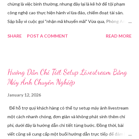
chừng là việc bình thường, nhưng đây lại là kẽ hở để tội phạm
công nghệ cao thực hiện hành vi lừa đảo, chiếm đoạt tài sản.
Sập bẫy vì cuộc gọi "nhận mã khuyến mãi" Vừa qua, Phòng An
ninh mạng và phòng, chống tội phạm sử dụng công nghệ cao,
SHARE
POST A COMMENT
READ MORE
Công an tỉnh Bắc Ninh đã tiếp nhận đơn trình báo của chị
Nguyễn Thuỳ T, về việc chị bị kẻ xấu lừa đảo chiếm đoạt tài
khoản Facebook cá nhân. Câu chuyện bắt đầu khi chị T theo dõi
một phiên livestream bán hàng trên mạng và để lại số điện thoại
Hướng Dẫn Chi Tiết Setup Livestream Bằng
cá nhân tại phần bình luận, để đặt hàng. Chỉ một thời gian ngắn
Máy Ảnh Chuyên Nghiệp
sau, chị nhận được cuộc gọi từ một người tự xưng là chủ shop,
thông báo chị may mắn nhận được mã khuyến mãi lớn. Các
January 12, 2026
trường hợp bị thu hồi hộ chiếu từ ngày 1/7 tới đây theo quy định
Để hỗ trợ quý khách hàng có thể tự setup máy ảnh livestream
mới nhất Để "xác nhận phần quà", đối tượng yêu cầu chị T cung
một cách nhanh chóng, đơn giản và không phát sinh thêm chi
cấp mã OTP vừa được gửi về điện thoại của chị. Do đang vui
phí, dưới đây là hướng dẫn chi tiết từng bước. Đồng thời, bài
mừng vì trúng thưởng và bị đối tượng thúc giục mã chỉ có hiệu
viết cũng sẽ cung cấp một buổi hướng dẫn trực tiếp để đảm bảo
lực tron...