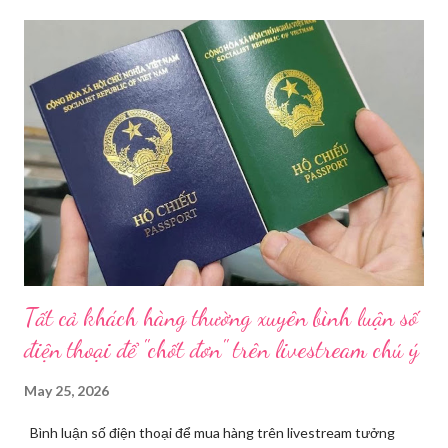
thời gian qua, sự bùng nổ của mạng xã hội đã kéo theo tình
trạng kinh doanh mỹ phẩm thật - giả lẫn lộn. Để chấn chỉnh, Sở Y
tế TP HCM sẽ phối hợp với các sở, ngành và chính quyền địa
phương tăng cường kiểm tra, giám sát. Đợt này, Phòng Nghiệp
vụ Dược sẽ tham mưu Giám đốc Sở Y tế thành lập Tổ công tác
về mỹ phẩm. Cơ quan Cảnh sát điều tra Công an TP HCM vừa
triệt phá đường dây sản xuất, buôn bán mỹ phẩm giả quy mô
lớn, hoạt động tinh vi ngay giữa khu dân cư ở phường Tân Tạo.
Bên cạnh đó, Sở Y tế sẽ công khai danh ...
Tất cả khách hàng thường xuyên bình luận số
điện thoại để "chốt đơn" trên livestream chú ý
May 25, 2026
Bình luận số điện thoại để mua hàng trên livestream tưởng