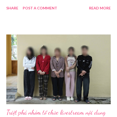
thiết bị livestream của quý khách hoạt động tốt nhất. 1. Chuẩn
SHARE
POST A COMMENT
READ MORE
Bị Các Thiết Bị Cần Thiết Khi Livestream Bằng Máy Ảnh
Để đảm bảo chất lượng hình ảnh, âm thanh tốt nhất và giúp quá
trình livestream mượt mà, chúng ta sẽ cần chuẩn bị các thiết bị
theo ba nhóm sau: 1.1. Thiết Bị Thu Hình Ảnh Và Âm
Thanh 1.1.1. Thân máy ảnh (Body máy
ảnh): Chọn máy ảnh có chất lượng ...
Triệt phá nhóm tổ chức livestream nội dung