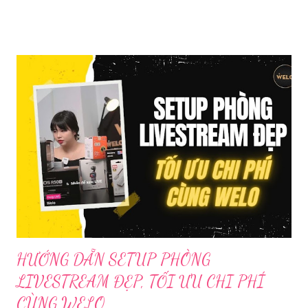
cụ phát trực tiếp chất lượng, dễ sử dụng và phổ biến nhất hiện
nay. Tổng quan về phần mềm livestream Livestream là hình thức
phát sóng trực tiếp nội dung video, âm thanh lên các nền tảng
mạng xã hội hoặc website theo thời gian thực. Để thực hiện
được điều này, người dùng cần đến sự hỗ trợ của những công cụ
chuyên biệt giúp xử lý hình ảnh, âm thanh, hiệu ứng và kết nối ổn
định. Những công cụ hỗ trợ livestream chuyên biệt Hiện nay,
phần mềm Livestream không chỉ phục vụ streamer hay game thủ
mà còn là trợ thủ đắc lực cho nhà bán hàng online, giáo viên,
doanh nghiệp, nhà sáng tạo nội dung. Việc lựa chọn đúng phần
mềm sẽ giúp bu...
HƯỚNG DẪN SETUP PHÒNG
LIVESTREAM ĐẸP, TỐI ƯU CHI PHÍ
CÙNG WELO