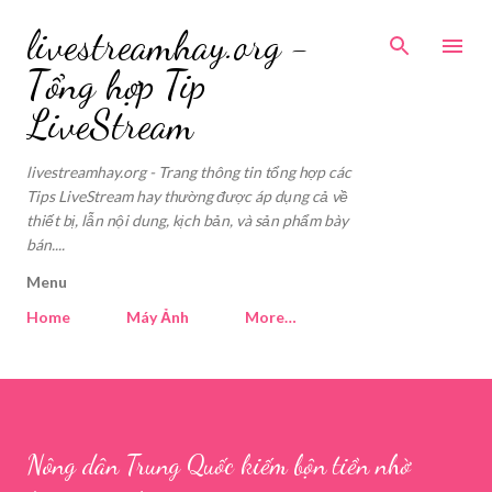
Skip to main content
livestreamhay.org -
Tổng hợp Tip
LiveStream
livestreamhay.org - Trang thông tin tổng hợp các
Tips LiveStream hay thường được áp dụng cả về
thiết bị, lẫn nội dung, kịch bản, và sản phẩm bày
bán....
Menu
Home
Máy Ảnh
More…
Nông dân Trung Quốc kiếm bộn tiền nhờ