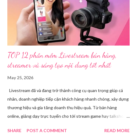
(sinh năm 1994), trú tại xã Phủ Thông, tỉnh Thái Nguyên, cùng
một số đối tượng khác đã tham gia tổ chức livestream nội dung
đồi trụy nhằm mục đích thu lợi. Các đối tượng liên quan gồm
L.V.D (sinh ...
TOP 12 phần mềm Livestream bán hàng,
streamer và sáng tạo nội dung tốt nhất
May 25, 2026
Livestream đã và đang trở thành công cụ quan trọng giúp cá
nhân, doanh nghiệp tiếp cận khách hàng nhanh chóng, xây dựng
thương hiệu và gia tăng doanh thu hiệu quả. Từ bán hàng
online, giảng dạy trực tuyến cho tới stream game hay talkshow,
nhu cầu sử dụng phần mềm Livestream ngày càng tăng mạnh.
SHARE
POST A COMMENT
READ MORE
Trong bài viết dưới đây, chúng tôi sẽ giới thiệu chi tiết 12 công