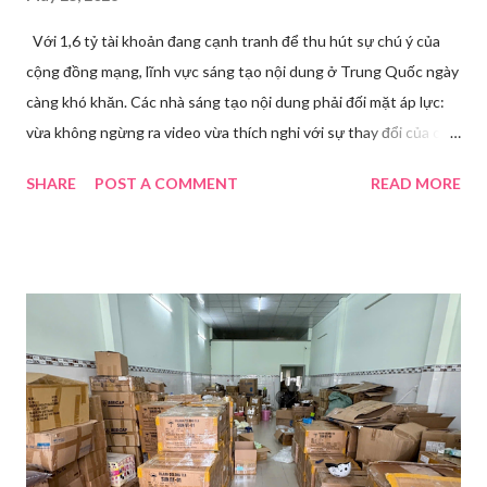
Với 1,6 tỷ tài khoản đang cạnh tranh để thu hút sự chú ý của
cộng đồng mạng, lĩnh vực sáng tạo nội dung ở Trung Quốc ngày
càng khó khăn. Các nhà sáng tạo nội dung phải đối mặt áp lực:
vừa không ngừng ra video vừa thích nghi với sự thay đổi của các
nền tảng. Một phụ nữ livestream trang điểm trong gian hàng của
SHARE
POST A COMMENT
READ MORE
Huawei tại Hội nghị Di động Thế giới tại Thượng Hải năm 2021.
Ảnh: Sixth Tone “Ông ơi, đến giờ đi làm rồi.” Wu Jieying, 27 tuổi,
kéo ông mình ra khỏi ghế sofa lúc ông đang xem TV, mặc kệ ông
càu nhàu. Mẹ cô, vừa dắt chó đi dạo về, cũng bị cô hối nhanh
thay đồ. Chỉ trong vài phút, phòng khách được sắp xếp lại. Hai
đèn chiếu ngược sáng bật lên. Một chiếc điện thoại được gắn cố
định. Cả ba người vào vị trí. Wu đã chuẩn bị sẵn lời thoại và trao
đổi trước cách diễn đạt với ông và mẹ, thậm chí còn bàn xem
dùng từ nào trong phương ngữ Thượng Hải nghe tự nhiên nhất
trên camera. Ông cô nhăn mặt khi nghe giải thích về Thế vận