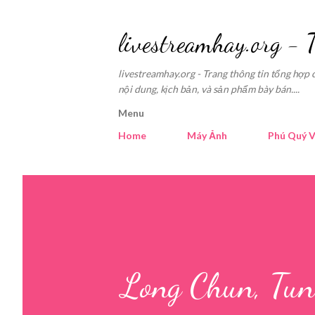
livestreamhay.org - 
livestreamhay.org - Trang thông tin tổng hợp 
nội dung, kịch bản, và sản phẩm bày bán....
Menu
Home
Máy Ảnh
Phú Quý V
Long Chun, Tun 