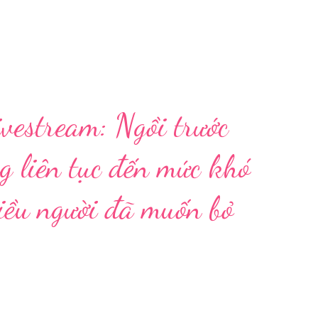
vestream: Ngồi trước
g liên tục đến mức khó
hiều người đã muốn bỏ