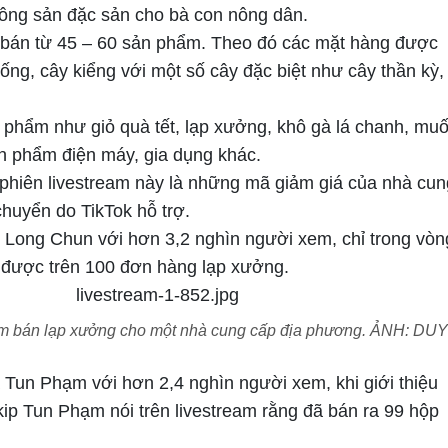
ng sản đặc sản cho bà con nông dân.
 bán từ 45 – 60 sản phẩm. Theo đó các mặt hàng được
ng, cây kiểng với một số cây đặc biệt như cây thần kỳ,
 phẩm như giỏ quà tết, lạp xưởng, khô gà lá chanh, muố
n phẩm điện máy, gia dụng khác.
 phiên livestream này là những mã giảm giá của nhà cun
huyển do TikTok hỗ trợ.
r Long Chun với hơn 3,2 nghìn người xem, chỉ trong vòn
 được trên 100 đơn hàng lạp xưởng.
am bán lạp xưởng cho một nhà cung cấp địa phương. ẢNH: DU
a Tun Phạm với hơn 2,4 nghìn người xem, khi giới thiệu
kip Tun Phạm nói trên livestream rằng đã bán ra 99 hộp