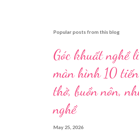
Popular posts from this blog
Góc khuất nghề li
màn hình 10 tiến
thở, buồn nôn, n
nghề
May 25, 2026