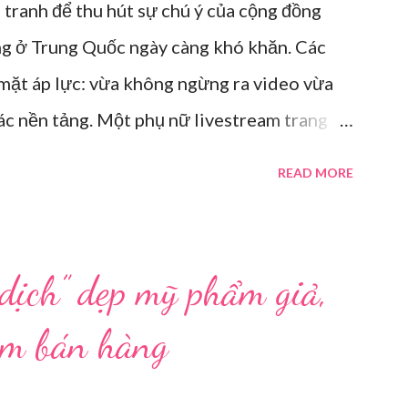
 tranh để thu hút sự chú ý của cộng đồng
ng ở Trung Quốc ngày càng khó khăn. Các
 mặt áp lực: vừa không ngừng ra video vừa
các nền tảng. Một phụ nữ livestream trang
i tại Hội nghị Di động Thế giới tại Thượng
READ MORE
Ông ơi, đến giờ đi làm rồi.” Wu Jieying, 27
 sofa lúc ông đang xem TV, mặc kệ ông càu
 về, cũng bị cô hối nhanh thay đồ. Chỉ trong
 dịch” dẹp mỹ phẩm giả,
xếp lại. Hai đèn chiếu ngược sáng bật lên.
eam bán hàng
ố định. Cả ba người vào vị trí. Wu đã chuẩn
ước cách diễn đạt với ông và mẹ, thậm chí còn