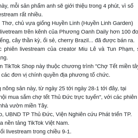
ày, mỗi sản phẩm anh sẽ giới thiệu trong 4 phút, vì số
estream rất nhiều.
g Thơ, chủ vựa giống Huyền Linh (Huyền Linh Garden)
út livetream trên kênh của Phương Oanh Daily hơn 100 đ
ng, cây thần kỳ, ổi sẻ, cherry Brazil... đã được bán ra.
c phiên livestream của creator Miu Lê và Tun Phạm, 
ăng.
ên TikTok Shop này thuộc chương trình "Chợ Tết miền tâ
 các đơn vị chính quyền địa phương tổ chức.
 nông sản này, từ ngày 25 tới ngày 28-1 tới đây, tại
hội mua sắm chợ tết Thủ Đức trực tuyến", với các phiên
 nhà vườn miền Tây.
, UBND TP Thủ Đức, Viện Nghiên cứu Phát triển TP.
a nền tảng TikTok Việt Nam.
i livestream trong chiều 9-1.