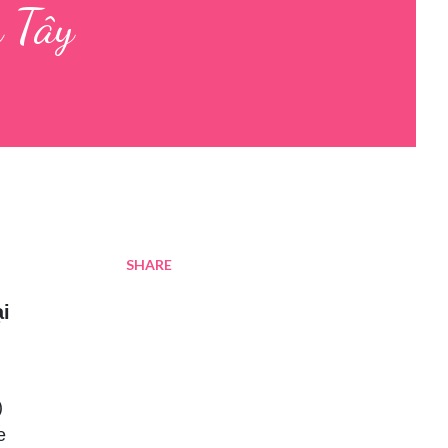
n Tây
SHARE
ại
)
e