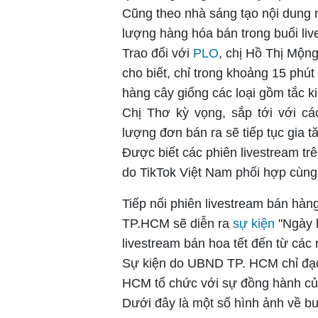
Cũng theo nhà sáng tạo nội dung n
lượng hàng hóa bán trong buổi liv
Trao đổi với
PLO
, chị Hồ Thị Mộn
cho biết, chỉ trong khoảng 15 ph
hàng cây giống các loại gồm tắc kiể
Chị Thơ kỳ vọng, sắp tới với cá
lượng đơn bán ra sẽ tiếp tục gia t
Được biết các phiên livestream tr
do TikTok Việt Nam phối hợp cùng
Tiếp nối phiên livestream bán hàng
TP.HCM sẽ diễn ra
sự kiện
"Ngày 
livestream bán hoa tết đến từ các
Sự kiện do UBND TP. HCM chỉ đạo
HCM tổ chức với sự đồng hành củ
Dưới đây là một số hình ảnh về buổ