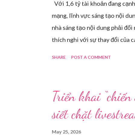
Với 1,6 tỷ tài khoản đang cạnh
mạng, lĩnh vực sáng tạo nội du
nhà sáng tạo nội dung phải đối
thích nghi với sự thay đổi của 
điểm trong gian hàng của Huawe
SHARE
POST A COMMENT
Hải năm 2021. Ảnh: Sixth Tone “
tuổi, kéo ông mình ra khỏi ghế
nhàu. Mẹ cô, vừa dắt chó đi dạo
Triển khai “chiến
vài phút, phòng khách được sắp 
siết chặt livestr
Một chiếc điện thoại được gắn c
bị sẵn lời thoại và trao đổi tr
May 25, 2026