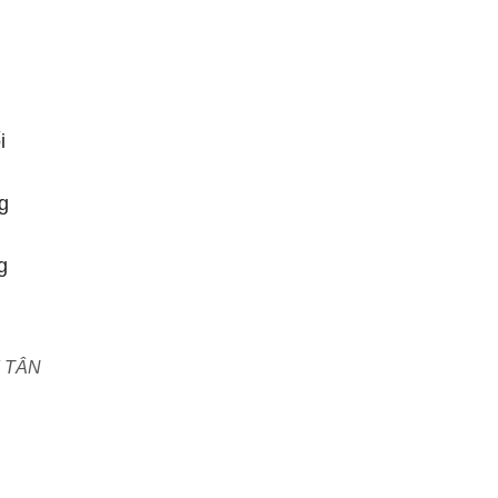
i
g
g
Y TÂN