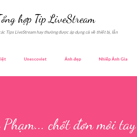
Skip to main content
Tổng hợp Tip LiveStream
các Tips LiveStream hay thường được áp dụng cả về thiết bị, lẫn
iệt
Unescoviet
Ảnh đẹp
Nhiếp Ảnh Gia
Phạm... chốt đơn mỏi tay