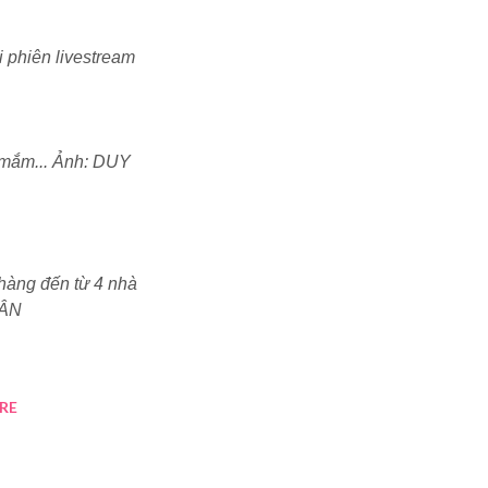
 phiên livestream
 mắm... Ảnh: DUY
hàng đến từ 4 nhà
TÂN
RE