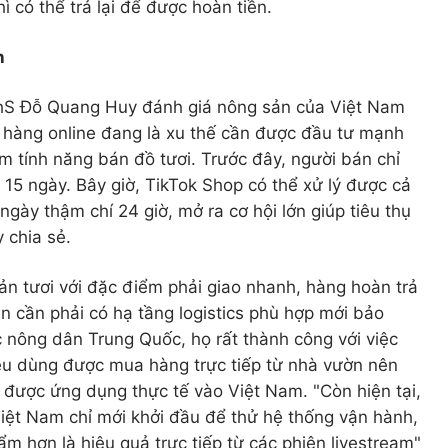
 có thể trả lại để được hoàn tiền.
n
ThS Đỗ Quang Huy đánh giá nông sản của Việt Nam
n hàng online đang là xu thế cần được đầu tư mạnh
 tính năng bán đồ tươi. Trước đây, người bán chỉ
15 ngày. Bây giờ, TikTok Shop có thể xử lý được cả
gày thậm chí 24 giờ, mở ra cơ hội lớn giúp tiêu thụ
 chia sẻ.
n tươi với đặc điểm phải giao nhanh, hàng hoàn trả
n cần phải có hạ tầng logistics phù hợp mới bảo
c nông dân Trung Quốc, họ rất thành công với việc
iêu dùng được mua hàng trực tiếp từ nhà vườn nên
ược ứng dụng thực tế vào Việt Nam. "Còn hiện tại,
Việt Nam chỉ mới khởi đầu để thử hệ thống vận hành,
m hơn là hiệu quả trực tiếp từ các phiên livestream"