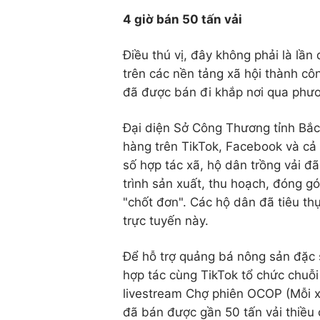
4 giờ bán 50 tấn vải
Điều thú vị, đây không phải là lầ
trên các nền tảng xã hội thành cô
đã được bán đi khắp nơi qua phươ
Đại diện Sở Công Thương tỉnh Bắc
hàng trên TikTok, Facebook và cả 
số hợp tác xã, hộ dân trồng vải đã
trình sản xuất, thu hoạch, đóng gó
"chốt đơn". Các hộ dân đã tiêu th
trực tuyến này.
Để hỗ trợ quảng bá nông sản đặc s
hợp tác cùng TikTok tổ chức chuỗ
livestream Chợ phiên OCOP (Mỗi xã
đã bán được gần 50 tấn vải thiều