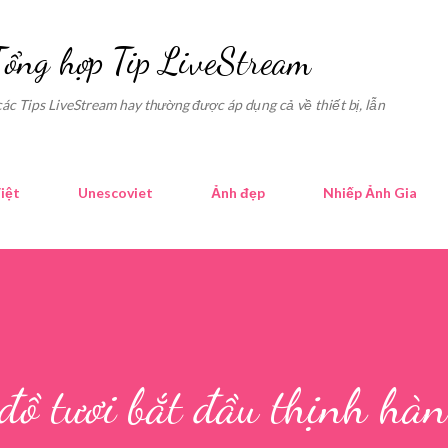
Skip to main content
Tổng hợp Tip LiveStream
các Tips LiveStream hay thường được áp dụng cả về thiết bị, lẫn
iệt
Unescoviet
Ảnh đẹp
Nhiếp Ảnh Gia
đồ tươi bắt đầu thịnh hà