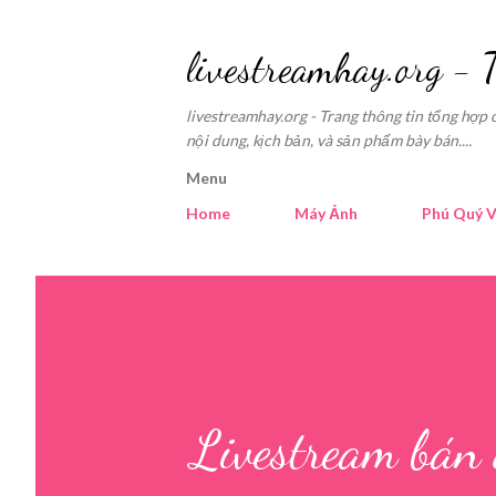
livestreamhay.org - 
livestreamhay.org - Trang thông tin tổng hợp 
nội dung, kịch bản, và sản phẩm bày bán....
Menu
Home
Máy Ảnh
Phú Quý V
Livestream bán 