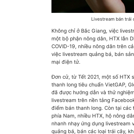
Livestream bán trá
Không chỉ ở Bắc Giang, việc lives
một bộ phận nông dân, HTX lẫn DN
COVID-19, nhiều nông dân trên cả
việc livestream quảng bá, bán sả
mại điện tử.
Đơn cử, từ Tết 2021, một số HTX 
thanh long tiêu chuẩn VietGAP, G
đã được hướng dẫn và thử nghiệ
livestream trên nền tảng Facebook
điểm bán thanh long. Còn tại các 
phía Nam, nhiều HTX, hộ nông dâ
nhanh nhạy ứng dụng livestream 
quảng bá, bán các loại trái cây, k