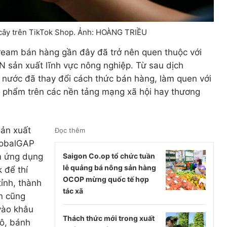
i cây trên TikTok Shop. Ảnh: HOÀNG TRIỀU
tream bán hàng gần đây đã trở nên quen thuộc với
 sản xuất lĩnh vực nông nghiệp. Từ sau dịch
 nước đã thay đổi cách thức bán hàng, làm quen với
n phẩm trên các nền tảng mạng xã hội hay thương
sản xuất
Đọc thêm
lobalGAP
m ứng dụng
Saigon Co.op tổ chức tuần
lễ quảng bá nông sản hàng
 để thí
OCOP mừng quốc tế hợp
tỉnh, thành
tác xã
n cũng
vào khâu
Thách thức mới trong xuất
hô, bánh