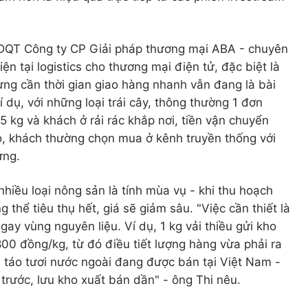
ĐQT Công ty CP Giải pháp thương mại ABA - chuyên
ện tại logistics cho thương mại điện tử, đặc biệt là
ng cần thời gian giao hàng nhanh vẫn đang là bài
í dụ, với những loại trái cây, thông thường 1 đơn
5 kg và khách ở rải rác khắp nơi, tiền vận chuyển
ó, khách thường chọn mua ở kênh truyền thống với
ứng.
hiều loại nông sản là tính mùa vụ - khi thu hoạch
 thể tiêu thụ hết, giá sẽ giảm sâu. "Việc cần thiết là
ay vùng nguyên liệu. Ví dụ, 1 kg vải thiều gửi kho
800 đồng/kg, từ đó điều tiết lượng hàng vừa phải ra
ại táo tươi nước ngoài đang được bán tại Việt Nam -
trước, lưu kho xuất bán dần" - ông Thi nêu.