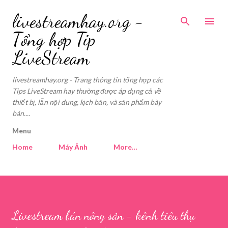
Skip to main content
livestreamhay.org -
Tổng hợp Tip
LiveStream
livestreamhay.org - Trang thông tin tổng hợp các
Tips LiveStream hay thường được áp dụng cả về
thiết bị, lẫn nội dung, kịch bản, và sản phẩm bày
bán....
Menu
Home
Máy Ảnh
More…
Livestream bán nông sản - kênh tiêu thụ