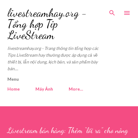
Skip to main content
livestreamhay.org -
Tổng hợp Tip
LiveStream
livestreamhay.org - Trang thông tin tổng hợp các
Tips LiveStream hay thường được áp dụng cả về
thiết bị, lẫn nội dung, kịch bản, và sản phẩm bày
bán....
Menu
Home
Máy Ảnh
More…
Livestream bán hàng: Thêm “lối ra” cho nông