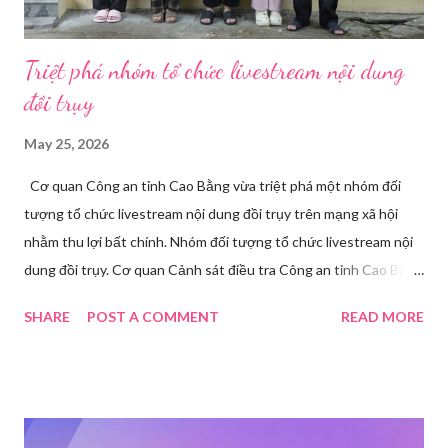
Triệt phá nhóm tổ chức livestream nội dung
đồi trụy
May 25, 2026
Cơ quan Công an tỉnh Cao Bằng vừa triệt phá một nhóm đối
tượng tổ chức livestream nội dung đồi trụy trên mạng xã hội
nhằm thu lợi bất chính. Nhóm đối tượng tổ chức livestream nội
dung đồi trụy. Cơ quan Cảnh sát điều tra Công an tỉnh Cao Bằng
đã ra quyết định khởi tố vụ án, khởi tố bị can và thi hành lệnh
SHARE
POST A COMMENT
READ MORE
tạm giam đối với Triệu Thị Dung về hành vi truyền bá văn hóa
phẩm đồi trụy thông qua hình thức livestream trên mạng xã hội.
Trước đó, ngày 17/3, Phòng Cảnh sát hình sự Công an tỉnh Cao
Bằng tiếp nhận tố giác của công dân về việc trên một số ứng
dụng điện thoại xuất hiện các hoạt động phát trực tiếp nội dung