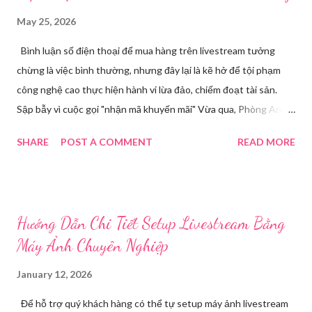
May 25, 2026
Bình luận số điện thoại để mua hàng trên livestream tưởng
chừng là việc bình thường, nhưng đây lại là kẽ hở để tội phạm
công nghệ cao thực hiện hành vi lừa đảo, chiếm đoạt tài sản.
Sập bẫy vì cuộc gọi "nhận mã khuyến mãi" Vừa qua, Phòng An
ninh mạng và phòng, chống tội phạm sử dụng công nghệ cao,
SHARE
POST A COMMENT
READ MORE
Công an tỉnh Bắc Ninh đã tiếp nhận đơn trình báo của chị
Nguyễn Thuỳ T, về việc chị bị kẻ xấu lừa đảo chiếm đoạt tài
khoản Facebook cá nhân. Câu chuyện bắt đầu khi chị T theo dõi
một phiên livestream bán hàng trên mạng và để lại số điện thoại
Hướng Dẫn Chi Tiết Setup Livestream Bằng
cá nhân tại phần bình luận, để đặt hàng. Chỉ một thời gian ngắn
Máy Ảnh Chuyên Nghiệp
sau, chị nhận được cuộc gọi từ một người tự xưng là chủ shop,
thông báo chị may mắn nhận được mã khuyến mãi lớn. Các
January 12, 2026
trường hợp bị thu hồi hộ chiếu từ ngày 1/7 tới đây theo quy định
Để hỗ trợ quý khách hàng có thể tự setup máy ảnh livestream
mới nhất Để "xác nhận phần quà", đối tượng yêu cầu chị T cung