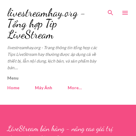
Skip to main content
livestreamhay.org -
Tổng hợp Tip
LiveStream
livestreamhay.org - Trang thông tin tổng hợp các
Tips LiveStream hay thường được áp dụng cả về
thiết bị, lẫn nội dung, kịch bản, và sản phẩm bày
bán....
Menu
Home
Máy Ảnh
More…
LiveStream bán hàng - nâng cao giá trị