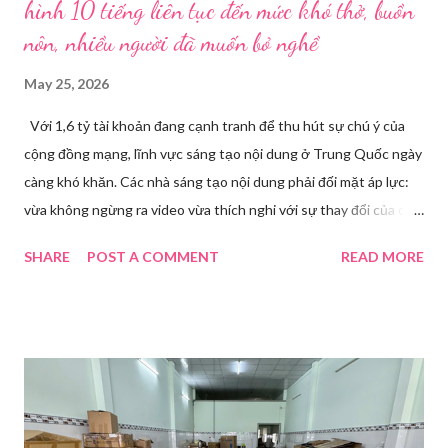
hình 10 tiếng liên tục đến mức khó thở, buồn
nôn, nhiều người đã muốn bỏ nghề
May 25, 2026
Với 1,6 tỷ tài khoản đang cạnh tranh để thu hút sự chú ý của
cộng đồng mạng, lĩnh vực sáng tạo nội dung ở Trung Quốc ngày
càng khó khăn. Các nhà sáng tạo nội dung phải đối mặt áp lực:
vừa không ngừng ra video vừa thích nghi với sự thay đổi của các
nền tảng. Một phụ nữ livestream trang điểm trong gian hàng của
SHARE
POST A COMMENT
READ MORE
Huawei tại Hội nghị Di động Thế giới tại Thượng Hải năm 2021.
Ảnh: Sixth Tone “Ông ơi, đến giờ đi làm rồi.” Wu Jieying, 27 tuổi,
kéo ông mình ra khỏi ghế sofa lúc ông đang xem TV, mặc kệ ông
càu nhàu. Mẹ cô, vừa dắt chó đi dạo về, cũng bị cô hối nhanh
thay đồ. Chỉ trong vài phút, phòng khách được sắp xếp lại. Hai
đèn chiếu ngược sáng bật lên. Một chiếc điện thoại được gắn cố
định. Cả ba người vào vị trí. Wu đã chuẩn bị sẵn lời thoại và trao