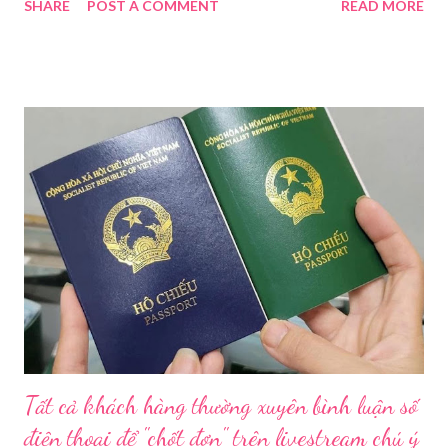
SHARE
POST A COMMENT
READ MORE
Hoài Nam đã ký ban hành Kế hoạch số 4316/KH-SYT về việc
tăng cường công tác quản lý nhà nước đối với lĩnh vực mỹ phẩm
trên địa bàn thành phố trong năm 2026. Theo Sở Y tế TP HCM,
thời gian qua, sự bùng nổ của mạng xã hội đã kéo theo tình
trạng kinh doanh mỹ phẩm thật - giả lẫn lộn. Để chấn chỉnh, Sở Y
tế TP HCM sẽ phối hợp với các sở, ngành và chính quyền địa
phương tăng cường kiểm tra, giám sát. Đợt này, Phòng Nghiệp
vụ Dược sẽ tham mưu Giám đốc Sở Y tế thành lập Tổ công tác
về mỹ phẩm. Cơ quan Cảnh sát điều tra Công an TP HCM vừa
triệt phá đường dây sản xuất, buôn bán mỹ phẩm giả quy mô
lớn, hoạt động tinh vi ngay giữa khu dân cư ở phường Tân Tạo.
Bên cạnh đó, Sở Y tế sẽ công khai danh ...
Tất cả khách hàng thường xuyên bình luận số
điện thoại để "chốt đơn" trên livestream chú ý