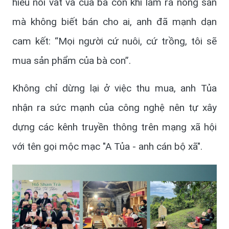
hiểu nỗi vất vả của bà con khi làm ra nông sản
mà không biết bán cho ai, anh đã mạnh dạn
cam kết: “Mọi người cứ nuôi, cứ trồng, tôi sẽ
mua sản phẩm của bà con”.
Không chỉ dừng lại ở việc thu mua, anh Tủa
nhận ra sức mạnh của công nghệ nên tự xây
dựng các kênh truyền thông trên mạng xã hội
với tên gọi mộc mạc "A Tủa - anh cán bộ xã".