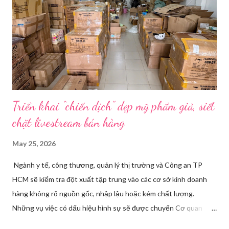
đổi trước cách diễn đạt với ông và mẹ, thậm chí còn bàn xem
dùng từ nào trong phương ngữ Thượng Hải nghe tự nhiên nhất
trên camera. Ông cô nhăn mặt khi nghe giải thích về Thế vận
hội Mùa đông. “Người già như tụi ông không hiểu mấy cái này...
Triển khai “chiến dịch” dẹp mỹ phẩm giả, siết
chặt livestream bán hàng
May 25, 2026
Ngành y tế, công thương, quản lý thị trường và Công an TP
HCM sẽ kiểm tra đột xuất tập trung vào các cơ sở kinh doanh
hàng không rõ nguồn gốc, nhập lậu hoặc kém chất lượng.
Những vụ việc có dấu hiệu hình sự sẽ được chuyển Cơ quan
điều tra để xử lý triệt để. Phó Giám đốc Sở Y tế TP HCM Nguyễn