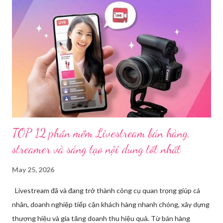
nhạy cảm, có dấu hiệu vi phạm pháp luật. Ngay sau khi tiếp
nhận, đơn vị đã nhanh chóng tổ chức xác minh, thu thập dữ liệu
để làm rõ. Kết quả điều tra ban đầu xác định, Triệu Thị Dung
(sinh năm 1994), trú tại xã Phủ Thông, tỉnh Thái Nguyên, cùng
một số đối tượng khác đã tham gia tổ chức livestream nội dung
đồi trụy nhằm mục đích thu lợi. Các đối tượng liên quan gồm
L.V.D (sinh ...
TOP 12 phần mềm Livestream bán hàng,
streamer và sáng tạo nội dung tốt nhất
May 25, 2026
Livestream đã và đang trở thành công cụ quan trọng giúp cá
nhân, doanh nghiệp tiếp cận khách hàng nhanh chóng, xây dựng
thương hiệu và gia tăng doanh thu hiệu quả. Từ bán hàng