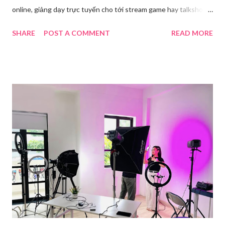
online, giảng dạy trực tuyến cho tới stream game hay talkshow,
nhu cầu sử dụng phần mềm Livestream ngày càng tăng mạnh.
SHARE
POST A COMMENT
READ MORE
Trong bài viết dưới đây, chúng tôi sẽ giới thiệu chi tiết 12 công
cụ phát trực tiếp chất lượng, dễ sử dụng và phổ biến nhất hiện
nay. Tổng quan về phần mềm livestream Livestream là hình thức
phát sóng trực tiếp nội dung video, âm thanh lên các nền tảng
mạng xã hội hoặc website theo thời gian thực. Để thực hiện
được điều này, người dùng cần đến sự hỗ trợ của những công cụ
chuyên biệt giúp xử lý hình ảnh, âm thanh, hiệu ứng và kết nối ổn
định. Những công cụ hỗ trợ livestream chuyên biệt Hiện nay,
phần mềm Livestream không chỉ phục vụ streamer hay game thủ
mà còn là trợ thủ đắc lực cho nhà bán hàng online, giáo viên,
doanh nghiệp, nhà sáng tạo nội dung. Việc lựa chọn đúng phần
mềm sẽ giúp bu...