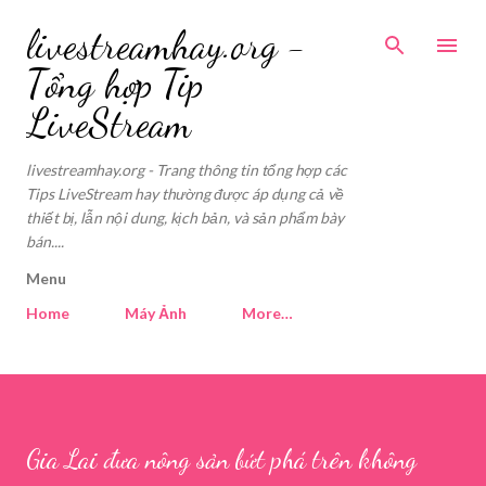
Skip to main co
livestreamhay.org -
Tổng hợp Tip
LiveStream
livestreamhay.org - Trang thông tin tổng hợp các
Tips LiveStream hay thường được áp dụng cả về
thiết bị, lẫn nội dung, kịch bản, và sản phẩm bày
bán....
Menu
Home
Máy Ảnh
More…
Gia Lai đưa nông sản bứt phá trên không