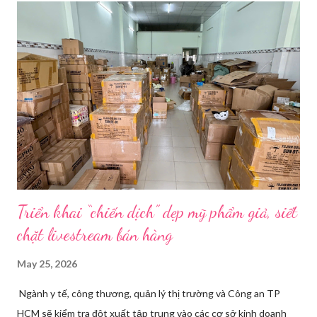
thay đồ. Chỉ trong vài phút, phòng khách được sắp xếp lại. Hai
đèn chiếu ngược sáng bật lên. Một chiếc điện thoại được gắn cố
định. Cả ba người vào vị trí. Wu đã chuẩn bị sẵn lời thoại và trao
đổi trước cách diễn đạt với ông và mẹ, thậm chí còn bàn xem
dùng từ nào trong phương ngữ Thượng Hải nghe tự nhiên nhất
trên camera. Ông cô nhăn mặt khi nghe giải thích về Thế vận
hội Mùa đông. “Người già như tụi ông không hiểu mấy cái này...
Triển khai “chiến dịch” dẹp mỹ phẩm giả, siết
chặt livestream bán hàng
May 25, 2026
Ngành y tế, công thương, quản lý thị trường và Công an TP
HCM sẽ kiểm tra đột xuất tập trung vào các cơ sở kinh doanh