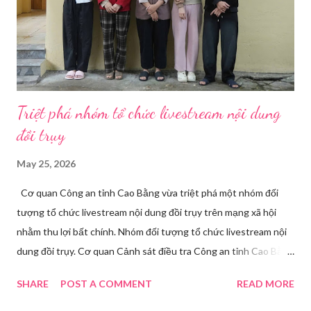
Triệt phá nhóm tổ chức livestream nội dung
đồi trụy
May 25, 2026
Cơ quan Công an tỉnh Cao Bằng vừa triệt phá một nhóm đối
tượng tổ chức livestream nội dung đồi trụy trên mạng xã hội
nhằm thu lợi bất chính. Nhóm đối tượng tổ chức livestream nội
dung đồi trụy. Cơ quan Cảnh sát điều tra Công an tỉnh Cao Bằng
đã ra quyết định khởi tố vụ án, khởi tố bị can và thi hành lệnh
SHARE
POST A COMMENT
READ MORE
tạm giam đối với Triệu Thị Dung về hành vi truyền bá văn hóa
phẩm đồi trụy thông qua hình thức livestream trên mạng xã hội.