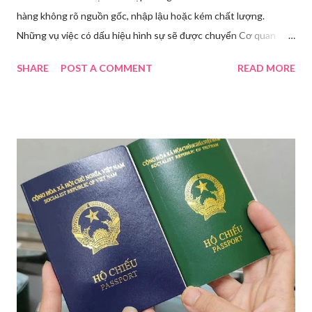
hàng không rõ nguồn gốc, nhập lậu hoặc kém chất lượng.
Những vụ việc có dấu hiệu hình sự sẽ được chuyển Cơ quan
điều tra để xử lý triệt để. Phó Giám đốc Sở Y tế TP HCM Nguyễn
SHARE
POST A COMMENT
READ MORE
Hoài Nam đã ký ban hành Kế hoạch số 4316/KH-SYT về việc
tăng cường công tác quản lý nhà nước đối với lĩnh vực mỹ phẩm
trên địa bàn thành phố trong năm 2026. Theo Sở Y tế TP HCM,
thời gian qua, sự bùng nổ của mạng xã hội đã kéo theo tình
trạng kinh doanh mỹ phẩm thật - giả lẫn lộn. Để chấn chỉnh, Sở Y
tế TP HCM sẽ phối hợp với các sở, ngành và chính quyền địa
phương tăng cường kiểm tra, giám sát. Đợt này, Phòng Nghiệp
vụ Dược sẽ tham mưu Giám đốc Sở Y tế thành lập Tổ công tác
về mỹ phẩm. Cơ quan Cảnh sát điều tra Công an TP HCM vừa
triệt phá đường dây sản xuất, buôn bán mỹ phẩm giả quy mô
lớn, hoạt động tinh vi ngay giữa khu dân cư ở phường Tân Tạo.
Bên cạnh đó, Sở Y tế sẽ công khai danh ...