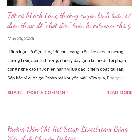
Tất cả khách hàng thường xuyên bình luận số
điện thoại để "chốt đơn" trên livestream chú ý
May 25, 2026
Bình luận số điện thoại để mua hàng trên livestream tưởng
chừng là việc bình thường, nhưng đây lại là kẽ hở để tội phạm
công nghệ cao thực hiện hành vi lừa đảo, chiếm đoạt tài sản.
Sập bẫy vì cuộc gọi "nhận mã khuyến mãi" Vừa qua, Phòng An
ninh mạng và phòng, chống tội phạm sử dụng công nghệ cao,
SHARE
POST A COMMENT
READ MORE
Công an tỉnh Bắc Ninh đã tiếp nhận đơn trình báo của chị
Nguyễn Thuỳ T, về việc chị bị kẻ xấu lừa đảo chiếm đoạt tài
khoản Facebook cá nhân. Câu chuyện bắt đầu khi chị T theo dõi
một phiên livestream bán hàng trên mạng và để lại số điện thoại
Hướng Dẫn Chi Tiết Setup Livestream Bằng
cá nhân tại phần bình luận, để đặt hàng. Chỉ một thời gian ngắn
Máy Ảnh Chuyên Nghiệp
sau, chị nhận được cuộc gọi từ một người tự xưng là chủ shop,