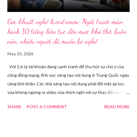
Góc khuất nghề livestream: Ngồi trước màn
hình 10 tiếng liên tục đến mức khó thở, buồn
nôn, nhiều người đã muốn bỏ nghề
May 25, 2026
Với 1,6 tỷ tài khoản đang cạnh tranh để thu hút sự chú ý của
cộng đồng mạng, lĩnh vực sáng tạo nội dung ở Trung Quốc ngày
càng khó khăn. Các nhà sáng tạo nội dung phải đối mặt áp lực:
vừa không ngừng ra video vừa thích nghi với sự thay đổi của các
nền tảng. Một phụ nữ livestream trang điểm trong gian hàng của
SHARE
POST A COMMENT
READ MORE
Huawei tại Hội nghị Di động Thế giới tại Thượng Hải năm 2021.
Ảnh: Sixth Tone “Ông ơi, đến giờ đi làm rồi.” Wu Jieying, 27 tuổi,
kéo ông mình ra khỏi ghế sofa lúc ông đang xem TV, mặc kệ ông
càu nhàu. Mẹ cô, vừa dắt chó đi dạo về, cũng bị cô hối nhanh