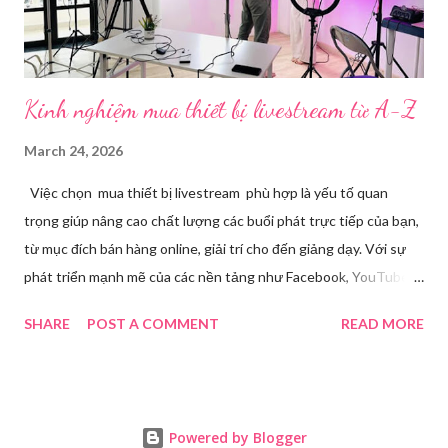
mềm sẽ giúp bu...
Kinh nghiệm mua thiết bị livestream​ từ A-Z
March 24, 2026
Việc chọn mua thiết bị livestream phù hợp là yếu tố quan
trọng giúp nâng cao chất lượng các buổi phát trực tiếp của bạn,
từ mục đích bán hàng online, giải trí cho đến giảng dạy. Với sự
phát triển mạnh mẽ của các nền tảng như Facebook, YouTube,
Tiktok,.. nhu cầu sở hữu những thiết bị chất lượng ngày càng
SHARE
POST A COMMENT
READ MORE
tăng. Tuy nhiên, để tìm ra được các thiết bị đáp ứng tốt nhu cầu
cá nhân với mức giá hợp lý đòi hỏi bạn phải cân nhắc kỹ lưỡng từ
nhu cầu sử dụng, ngân sách đến chất lượng âm thanh, hình ảnh
livestream. Nhu cầu livestream hiện nay Trong thời đại số hóa
Powered by Blogger
ngày càng phát triển, livestream đã trở thành một phương thức