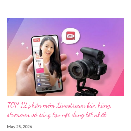
Trước đó, ngày 17/3, Phòng Cảnh sát hình sự Công an tỉnh Cao
Bằng tiếp nhận tố giác của công dân về việc trên một số ứng
dụng điện thoại xuất hiện các hoạt động phát trực tiếp nội dung
nhạy cảm, có dấu hiệu vi phạm pháp luật. Ngay sau khi tiếp
nhận, đơn vị đã nhanh chóng tổ chức xác minh, thu thập dữ liệu
để làm rõ. Kết quả điều tra ban đầu xác định, Triệu Thị Dung
(sinh năm 1994), trú tại xã Phủ Thông, tỉnh Thái Nguyên, cùng
một số đối tượng khác đã tham gia tổ chức livestream nội dung
đồi trụy nhằm mục đích thu lợi. Các đối tượng liên quan gồm
L.V.D (sinh ...
TOP 12 phần mềm Livestream bán hàng,
streamer và sáng tạo nội dung tốt nhất
May 25, 2026