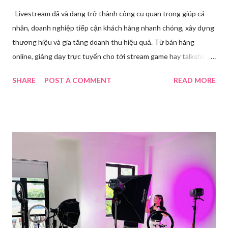
Livestream đã và đang trở thành công cụ quan trọng giúp cá
nhân, doanh nghiệp tiếp cận khách hàng nhanh chóng, xây dựng
thương hiệu và gia tăng doanh thu hiệu quả. Từ bán hàng
online, giảng dạy trực tuyến cho tới stream game hay talkshow,
nhu cầu sử dụng phần mềm Livestream ngày càng tăng mạnh.
SHARE
POST A COMMENT
READ MORE
Trong bài viết dưới đây, chúng tôi sẽ giới thiệu chi tiết 12 công
cụ phát trực tiếp chất lượng, dễ sử dụng và phổ biến nhất hiện
nay. Tổng quan về phần mềm livestream Livestream là hình thức
phát sóng trực tiếp nội dung video, âm thanh lên các nền tảng
mạng xã hội hoặc website theo thời gian thực. Để thực hiện
được điều này, người dùng cần đến sự hỗ trợ của những công cụ
chuyên biệt giúp xử lý hình ảnh, âm thanh, hiệu ứng và kết nối ổn
định. Những công cụ hỗ trợ livestream chuyên biệt Hiện nay,
phần mềm Livestream không chỉ phục vụ streamer hay game thủ
mà còn là trợ thủ đắc lực cho nhà bán hàng online, giáo viên,
doanh nghiệp, nhà sáng tạo nội dung. Việc lựa chọn đúng phần