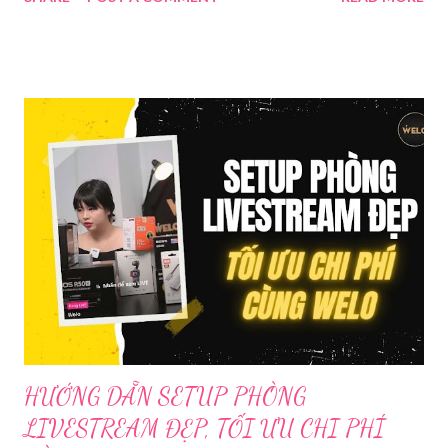
Trong bài viết dưới đây, chúng tôi sẽ giới thiệu chi tiết 12 công
cụ phát trực tiếp chất lượng, dễ sử dụng và phổ biến nhất hiện
nay. Tổng quan về phần mềm livestream Livestream là hình thức
phát sóng trực tiếp nội dung video, âm thanh lên các nền tảng
mạng xã hội hoặc website theo thời gian thực. Để thực hiện
được điều này, người dùng cần đến sự hỗ trợ của những công cụ
chuyên biệt giúp xử lý hình ảnh, âm thanh, hiệu ứng và kết nối ổn
định. Những công cụ hỗ trợ livestream chuyên biệt Hiện nay,
phần mềm Livestream không chỉ phục vụ streamer hay game thủ
mà còn là trợ thủ đắc lực cho nhà bán hàng online, giáo viên,
doanh nghiệp, nhà sáng tạo nội dung. Việc lựa chọn đúng phần
mềm sẽ giúp bu...
HƯỚNG DẪN SETUP PHÒNG
LIVESTREAM ĐẸP, TỐI ƯU CHI PHÍ