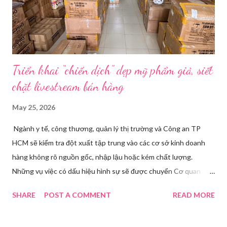
trên camera. Ông cô nhăn mặt khi nghe giải thích về Thế vận
hội Mùa đông. “Người già như tụi ông không hiểu mấy cái này...
Triển khai “chiến dịch” dẹp mỹ phẩm giả, siết
chặt livestream bán hàng
May 25, 2026
Ngành y tế, công thương, quản lý thị trường và Công an TP
HCM sẽ kiểm tra đột xuất tập trung vào các cơ sở kinh doanh
hàng không rõ nguồn gốc, nhập lậu hoặc kém chất lượng.
Những vụ việc có dấu hiệu hình sự sẽ được chuyển Cơ quan
điều tra để xử lý triệt để. Phó Giám đốc Sở Y tế TP HCM Nguyễn
SHARE
POST A COMMENT
READ MORE
Hoài Nam đã ký ban hành Kế hoạch số 4316/KH-SYT về việc
tăng cường công tác quản lý nhà nước đối với lĩnh vực mỹ phẩm