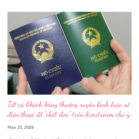
trên địa bàn thành phố trong năm 2026. Theo Sở Y tế TP HCM,
thời gian qua, sự bùng nổ của mạng xã hội đã kéo theo tình
trạng kinh doanh mỹ phẩm thật - giả lẫn lộn. Để chấn chỉnh, Sở Y
tế TP HCM sẽ phối hợp với các sở, ngành và chính quyền địa
phương tăng cường kiểm tra, giám sát. Đợt này, Phòng Nghiệp
vụ Dược sẽ tham mưu Giám đốc Sở Y tế thành lập Tổ công tác
về mỹ phẩm. Cơ quan Cảnh sát điều tra Công an TP HCM vừa
triệt phá đường dây sản xuất, buôn bán mỹ phẩm giả quy mô
lớn, hoạt động tinh vi ngay giữa khu dân cư ở phường Tân Tạo.
Bên cạnh đó, Sở Y tế sẽ công khai danh ...
Tất cả khách hàng thường xuyên bình luận số
điện thoại để "chốt đơn" trên livestream chú ý
May 25, 2026