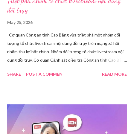
Triệt phá nhóm tổ chức livestream nội dung
đồi trụy
May 25, 2026
Cơ quan Công an tỉnh Cao Bằng vừa triệt phá một nhóm đối
tượng tổ chức livestream nội dung đồi trụy trên mạng xã hội
nhằm thu lợi bất chính. Nhóm đối tượng tổ chức livestream nội
dung đồi trụy. Cơ quan Cảnh sát điều tra Công an tỉnh Cao Bằng
đã ra quyết định khởi tố vụ án, khởi tố bị can và thi hành lệnh
SHARE
POST A COMMENT
READ MORE
tạm giam đối với Triệu Thị Dung về hành vi truyền bá văn hóa
phẩm đồi trụy thông qua hình thức livestream trên mạng xã hội.
Trước đó, ngày 17/3, Phòng Cảnh sát hình sự Công an tỉnh Cao
Bằng tiếp nhận tố giác của công dân về việc trên một số ứng
dụng điện thoại xuất hiện các hoạt động phát trực tiếp nội dung
nhạy cảm, có dấu hiệu vi phạm pháp luật. Ngay sau khi tiếp
nhận, đơn vị đã nhanh chóng tổ chức xác minh, thu thập dữ liệu