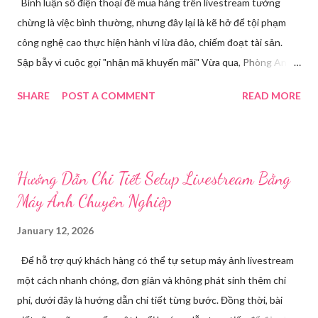
Bình luận số điện thoại để mua hàng trên livestream tưởng
chừng là việc bình thường, nhưng đây lại là kẽ hở để tội phạm
công nghệ cao thực hiện hành vi lừa đảo, chiếm đoạt tài sản.
Sập bẫy vì cuộc gọi "nhận mã khuyến mãi" Vừa qua, Phòng An
ninh mạng và phòng, chống tội phạm sử dụng công nghệ cao,
SHARE
POST A COMMENT
READ MORE
Công an tỉnh Bắc Ninh đã tiếp nhận đơn trình báo của chị
Nguyễn Thuỳ T, về việc chị bị kẻ xấu lừa đảo chiếm đoạt tài
khoản Facebook cá nhân. Câu chuyện bắt đầu khi chị T theo dõi
một phiên livestream bán hàng trên mạng và để lại số điện thoại
Hướng Dẫn Chi Tiết Setup Livestream Bằng
cá nhân tại phần bình luận, để đặt hàng. Chỉ một thời gian ngắn
Máy Ảnh Chuyên Nghiệp
sau, chị nhận được cuộc gọi từ một người tự xưng là chủ shop,
thông báo chị may mắn nhận được mã khuyến mãi lớn. Các
January 12, 2026
trường hợp bị thu hồi hộ chiếu từ ngày 1/7 tới đây theo quy định
Để hỗ trợ quý khách hàng có thể tự setup máy ảnh livestream
mới nhất Để "xác nhận phần quà", đối tượng yêu cầu chị T cung
một cách nhanh chóng, đơn giản và không phát sinh thêm chi
cấp mã OTP vừa được gửi về điện thoại của chị. Do đang vui
phí, dưới đây là hướng dẫn chi tiết từng bước. Đồng thời, bài
mừng vì trúng thưởng và bị đối tượng thúc giục mã chỉ có hiệu