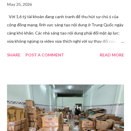
May 25, 2026
Với 1,6 tỷ tài khoản đang cạnh tranh để thu hút sự chú ý của
cộng đồng mạng, lĩnh vực sáng tạo nội dung ở Trung Quốc ngày
càng khó khăn. Các nhà sáng tạo nội dung phải đối mặt áp lực:
vừa không ngừng ra video vừa thích nghi với sự thay đổi của các
nền tảng. Một phụ nữ livestream trang điểm trong gian hàng của
SHARE
POST A COMMENT
READ MORE
Huawei tại Hội nghị Di động Thế giới tại Thượng Hải năm 2021.
Ảnh: Sixth Tone “Ông ơi, đến giờ đi làm rồi.” Wu Jieying, 27 tuổi,
kéo ông mình ra khỏi ghế sofa lúc ông đang xem TV, mặc kệ ông
càu nhàu. Mẹ cô, vừa dắt chó đi dạo về, cũng bị cô hối nhanh
thay đồ. Chỉ trong vài phút, phòng khách được sắp xếp lại. Hai
đèn chiếu ngược sáng bật lên. Một chiếc điện thoại được gắn cố
định. Cả ba người vào vị trí. Wu đã chuẩn bị sẵn lời thoại và trao
đổi trước cách diễn đạt với ông và mẹ, thậm chí còn bàn xem
dùng từ nào trong phương ngữ Thượng Hải nghe tự nhiên nhất