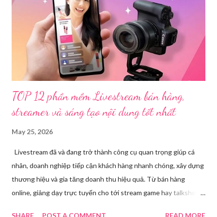
để làm rõ. Kết quả điều tra ban đầu xác định, Triệu Thị Dung
(sinh năm 1994), trú tại xã Phủ Thông, tỉnh Thái Nguyên, cùng
một số đối tượng khác đã tham gia tổ chức livestream nội dung
đồi trụy nhằm mục đích thu lợi. Các đối tượng liên quan gồm
L.V.D (sinh ...
TOP 12 phần mềm Livestream bán hàng,
streamer và sáng tạo nội dung tốt nhất
May 25, 2026
Livestream đã và đang trở thành công cụ quan trọng giúp cá
nhân, doanh nghiệp tiếp cận khách hàng nhanh chóng, xây dựng
thương hiệu và gia tăng doanh thu hiệu quả. Từ bán hàng
online, giảng dạy trực tuyến cho tới stream game hay talkshow,
nhu cầu sử dụng phần mềm Livestream ngày càng tăng mạnh.
SHARE
POST A COMMENT
READ MORE