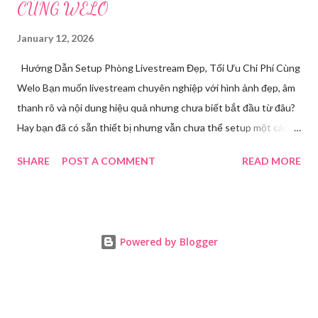
CÙNG WELO
January 12, 2026
Hướng Dẫn Setup Phòng Livestream Đẹp, Tối Ưu Chi Phí Cùng
Welo Bạn muốn livestream chuyên nghiệp với hình ảnh đẹp, âm
thanh rõ và nội dung hiệu quả nhưng chưa biết bắt đầu từ đâu?
Hay bạn đã có sẵn thiết bị nhưng vẫn chưa thể setup một cách
chuẩn chỉnh để tự tin lên sóng? Bài viết này chính là bản hướng
SHARE
POST A COMMENT
READ MORE
dẫn thực tế cùng giải pháp toàn diện dành cho bạn. Welo sẽ
chia sẻ chi tiết quy trình setup phòng livestream , đồng thời
mang đến dịch vụ chuyên sâu đã giúp hàng trăm chủ shop, idol,
giảng viên tự tin lên live và tăng trưởng doanh thu mỗi ngày. Tại
Powered by Blogger
Sao Cần Setup Phòng Livestream Chuyên Nghiệp? Livestream
hiện nay không còn là “trào lưu”, mà đã trở thành một công cụ
kinh doanh, xây dựng thương hiệu cá nhân và đào tạo online
không thể thiếu. Việc đầu tư một không gian livestream đẹp,