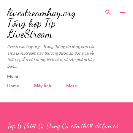
Skip to main cont
livestreamhay.org -
Tổng hợp Tip
LiveStream
livestreamhay.org - Trang thông tin tổng hợp các
Tips LiveStream hay thường được áp dụng cả về
thiết bị, lẫn nội dung, kịch bản, và sản phẩm bày
bán....
Menu
Home
Máy Ảnh
More…
Top 6 Thiết Bị Dụng Cụ cần thiết để bạn có