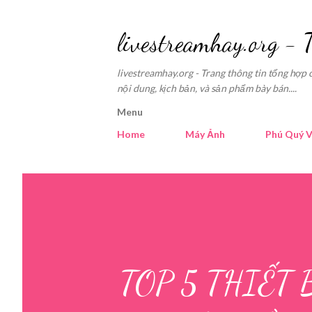
livestreamhay.org - 
livestreamhay.org - Trang thông tin tổng hợp 
nội dung, kịch bản, và sản phẩm bày bán....
Menu
Home
Máy Ảnh
Phú Quý V
TOP 5 THIẾT