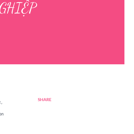
GHIỆP
SHARE
c,
òn