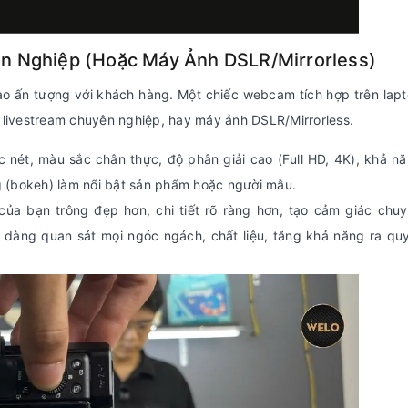
n Nghiệp (Hoặc Máy Ảnh DSLR/Mirrorless)
tạo ấn tượng với khách hàng. Một chiếc webcam tích hợp trên lap
livestream chuyên nghiệp, hay máy ảnh DSLR/Mirrorless.
 nét, màu sắc chân thực, độ phân giải cao (Full HD, 4K), khả n
g (bokeh) làm nổi bật sản phẩm hoặc người mẫu.
ủa bạn trông đẹp hơn, chi tiết rõ ràng hơn, tạo cảm giác chu
 dàng quan sát mọi ngóc ngách, chất liệu, tăng khả năng ra qu