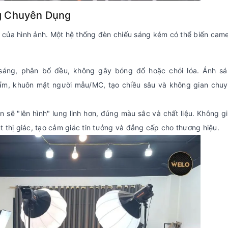
g Chuyên Dụng
p của hình ảnh. Một hệ thống đèn chiếu sáng kém có thể biến cam
áng, phân bổ đều, không gây bóng đổ hoặc chói lóa. Ánh s
hẩm, khuôn mặt người mẫu/MC, tạo chiều sâu và không gian chu
sẽ "lên hình" lung linh hơn, đúng màu sắc và chất liệu. Không g
t thị giác, tạo cảm giác tin tưởng và đẳng cấp cho thương hiệu.