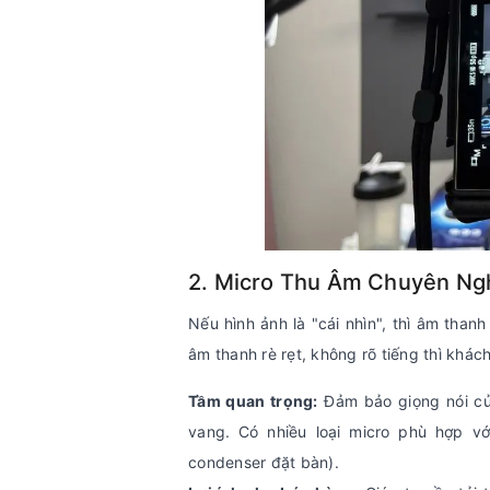
2. Micro Thu Âm Chuyên Ng
Nếu hình ảnh là "cái nhìn", thì âm than
âm thanh rè rẹt, không rõ tiếng thì khác
Tầm quan trọng:
Đảm bảo giọng nói của
vang. Có nhiều loại micro phù hợp vớ
condenser đặt bàn).