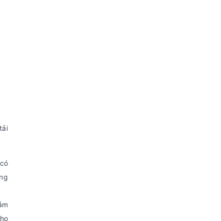
tải
 có
ông
đảm
cho