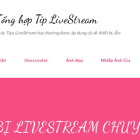
Skip to main content
Tổng hợp Tip LiveStream
các Tips LiveStream hay thường được áp dụng cả về thiết bị, lẫn
iệt
Unescoviet
Ảnh đẹp
Nhiếp Ảnh Gia
 BỊ LIVESTREAM CHU