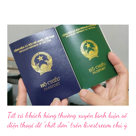
tăng cường công tác quản lý nhà nước đối với lĩnh vực mỹ phẩm
trên địa bàn thành phố trong năm 2026. Theo Sở Y tế TP HCM,
thời gian qua, sự bùng nổ của mạng xã hội đã kéo theo tình
trạng kinh doanh mỹ phẩm thật - giả lẫn lộn. Để chấn chỉnh, Sở Y
tế TP HCM sẽ phối hợp với các sở, ngành và chính quyền địa
phương tăng cường kiểm tra, giám sát. Đợt này, Phòng Nghiệp
vụ Dược sẽ tham mưu Giám đốc Sở Y tế thành lập Tổ công tác
về mỹ phẩm. Cơ quan Cảnh sát điều tra Công an TP HCM vừa
triệt phá đường dây sản xuất, buôn bán mỹ phẩm giả quy mô
lớn, hoạt động tinh vi ngay giữa khu dân cư ở phường Tân Tạo.
Bên cạnh đó, Sở Y tế sẽ công khai danh ...
Tất cả khách hàng thường xuyên bình luận số
điện thoại để "chốt đơn" trên livestream chú ý