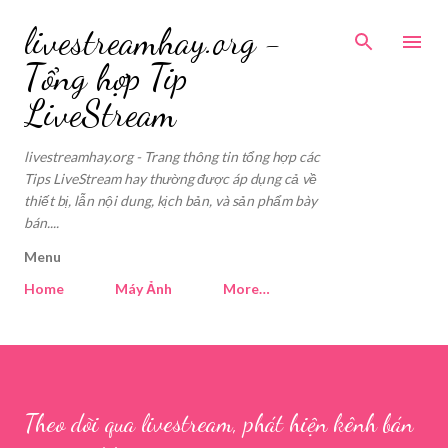
Skip to main content
livestreamhay.org -
Tổng hợp Tip
LiveStream
livestreamhay.org - Trang thông tin tổng hợp các
Tips LiveStream hay thường được áp dụng cả về
thiết bị, lẫn nội dung, kịch bản, và sản phẩm bày
bán....
Menu
Home
Máy Ảnh
More…
Theo dõi qua livestream, phát hiện kênh bán