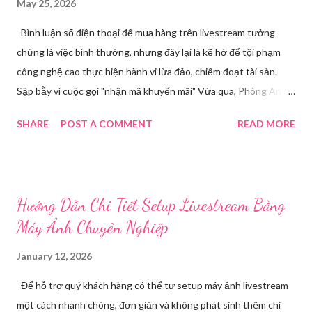
May 25, 2026
Bình luận số điện thoại để mua hàng trên livestream tưởng
chừng là việc bình thường, nhưng đây lại là kẽ hở để tội phạm
công nghệ cao thực hiện hành vi lừa đảo, chiếm đoạt tài sản.
Sập bẫy vì cuộc gọi "nhận mã khuyến mãi" Vừa qua, Phòng An
ninh mạng và phòng, chống tội phạm sử dụng công nghệ cao,
SHARE
POST A COMMENT
READ MORE
Công an tỉnh Bắc Ninh đã tiếp nhận đơn trình báo của chị
Nguyễn Thuỳ T, về việc chị bị kẻ xấu lừa đảo chiếm đoạt tài
khoản Facebook cá nhân. Câu chuyện bắt đầu khi chị T theo dõi
một phiên livestream bán hàng trên mạng và để lại số điện thoại
Hướng Dẫn Chi Tiết Setup Livestream Bằng
cá nhân tại phần bình luận, để đặt hàng. Chỉ một thời gian ngắn
Máy Ảnh Chuyên Nghiệp
sau, chị nhận được cuộc gọi từ một người tự xưng là chủ shop,
thông báo chị may mắn nhận được mã khuyến mãi lớn. Các
January 12, 2026
trường hợp bị thu hồi hộ chiếu từ ngày 1/7 tới đây theo quy định
Để hỗ trợ quý khách hàng có thể tự setup máy ảnh livestream
mới nhất Để "xác nhận phần quà", đối tượng yêu cầu chị T cung
một cách nhanh chóng, đơn giản và không phát sinh thêm chi
cấp mã OTP vừa được gửi về điện thoại của chị. Do đang vui