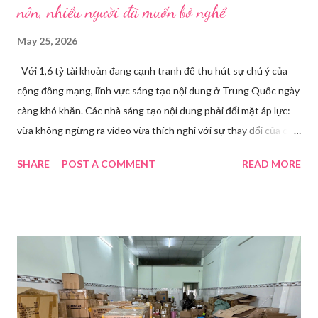
nôn, nhiều người đã muốn bỏ nghề
May 25, 2026
Với 1,6 tỷ tài khoản đang cạnh tranh để thu hút sự chú ý của
cộng đồng mạng, lĩnh vực sáng tạo nội dung ở Trung Quốc ngày
càng khó khăn. Các nhà sáng tạo nội dung phải đối mặt áp lực:
vừa không ngừng ra video vừa thích nghi với sự thay đổi của các
nền tảng. Một phụ nữ livestream trang điểm trong gian hàng của
SHARE
POST A COMMENT
READ MORE
Huawei tại Hội nghị Di động Thế giới tại Thượng Hải năm 2021.
Ảnh: Sixth Tone “Ông ơi, đến giờ đi làm rồi.” Wu Jieying, 27 tuổi,
kéo ông mình ra khỏi ghế sofa lúc ông đang xem TV, mặc kệ ông
càu nhàu. Mẹ cô, vừa dắt chó đi dạo về, cũng bị cô hối nhanh
thay đồ. Chỉ trong vài phút, phòng khách được sắp xếp lại. Hai
đèn chiếu ngược sáng bật lên. Một chiếc điện thoại được gắn cố
định. Cả ba người vào vị trí. Wu đã chuẩn bị sẵn lời thoại và trao
đổi trước cách diễn đạt với ông và mẹ, thậm chí còn bàn xem