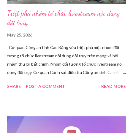
Triệt phá nhóm tổ chức livestream nội dung
đồi trụy
May 25, 2026
Cơ quan Công an tỉnh Cao Bằng vừa triệt phá một nhóm đối
tượng tổ chức livestream nội dung đồi trụy trên mạng xã hội
nhằm thu lợi bất chính. Nhóm đối tượng tổ chức livestream nội
dung đồi trụy. Cơ quan Cảnh sát điều tra Công an tỉnh Cao Bằng
đã ra quyết định khởi tố vụ án, khởi tố bị can và thi hành lệnh
SHARE
POST A COMMENT
READ MORE
tạm giam đối với Triệu Thị Dung về hành vi truyền bá văn hóa
phẩm đồi trụy thông qua hình thức livestream trên mạng xã hội.
Trước đó, ngày 17/3, Phòng Cảnh sát hình sự Công an tỉnh Cao
Bằng tiếp nhận tố giác của công dân về việc trên một số ứng
dụng điện thoại xuất hiện các hoạt động phát trực tiếp nội dung
nhạy cảm, có dấu hiệu vi phạm pháp luật. Ngay sau khi tiếp