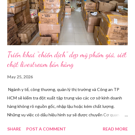
dùng từ nào trong phương ngữ Thượng Hải nghe tự nhiên nhất
trên camera. Ông cô nhăn mặt khi nghe giải thích về Thế vận
hội Mùa đông. “Người già như tụi ông không hiểu mấy cái này...
Triển khai “chiến dịch” dẹp mỹ phẩm giả, siết
chặt livestream bán hàng
May 25, 2026
Ngành y tế, công thương, quản lý thị trường và Công an TP
HCM sẽ kiểm tra đột xuất tập trung vào các cơ sở kinh doanh
hàng không rõ nguồn gốc, nhập lậu hoặc kém chất lượng.
Những vụ việc có dấu hiệu hình sự sẽ được chuyển Cơ quan
điều tra để xử lý triệt để. Phó Giám đốc Sở Y tế TP HCM Nguyễn
SHARE
POST A COMMENT
READ MORE
Hoài Nam đã ký ban hành Kế hoạch số 4316/KH-SYT về việc