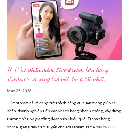
nhận, đơn vị đã nhanh chóng tổ chức xác minh, thu thập dữ liệu
để làm rõ. Kết quả điều tra ban đầu xác định, Triệu Thị Dung
(sinh năm 1994), trú tại xã Phủ Thông, tỉnh Thái Nguyên, cùng
một số đối tượng khác đã tham gia tổ chức livestream nội dung
đồi trụy nhằm mục đích thu lợi. Các đối tượng liên quan gồm
L.V.D (sinh ...
TOP 12 phần mềm Livestream bán hàng,
streamer và sáng tạo nội dung tốt nhất
May 25, 2026
Livestream đã và đang trở thành công cụ quan trọng giúp cá
nhân, doanh nghiệp tiếp cận khách hàng nhanh chóng, xây dựng
thương hiệu và gia tăng doanh thu hiệu quả. Từ bán hàng
online, giảng dạy trực tuyến cho tới stream game hay talkshow,