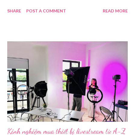
nhu cầu sử dụng phần mềm Livestream ngày càng tăng mạnh.
SHARE
POST A COMMENT
READ MORE
Trong bài viết dưới đây, chúng tôi sẽ giới thiệu chi tiết 12 công
cụ phát trực tiếp chất lượng, dễ sử dụng và phổ biến nhất hiện
nay. Tổng quan về phần mềm livestream Livestream là hình thức
phát sóng trực tiếp nội dung video, âm thanh lên các nền tảng
mạng xã hội hoặc website theo thời gian thực. Để thực hiện
được điều này, người dùng cần đến sự hỗ trợ của những công cụ
chuyên biệt giúp xử lý hình ảnh, âm thanh, hiệu ứng và kết nối ổn
định. Những công cụ hỗ trợ livestream chuyên biệt Hiện nay,
phần mềm Livestream không chỉ phục vụ streamer hay game thủ
mà còn là trợ thủ đắc lực cho nhà bán hàng online, giáo viên,
doanh nghiệp, nhà sáng tạo nội dung. Việc lựa chọn đúng phần
mềm sẽ giúp bu...
Kinh nghiệm mua thiết bị livestream​ từ A-Z