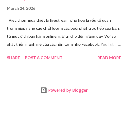
March 24, 2026
Việc chọn mua thiết bị livestream phù hợp là yếu tố quan
trọng giúp nâng cao chất lượng các buổi phát trực tiếp của bạn,
từ mục đích bán hàng online, giải trí cho đến giảng dạy. Với sự
phát triển mạnh mẽ của các nền tảng như Facebook, YouTube,
Tiktok,.. nhu cầu sở hữu những thiết bị chất lượng ngày càng
SHARE
POST A COMMENT
READ MORE
tăng. Tuy nhiên, để tìm ra được các thiết bị đáp ứng tốt nhu cầu
cá nhân với mức giá hợp lý đòi hỏi bạn phải cân nhắc kỹ lưỡng từ
nhu cầu sử dụng, ngân sách đến chất lượng âm thanh, hình ảnh
livestream. Nhu cầu livestream hiện nay Trong thời đại số hóa
Powered by Blogger
ngày càng phát triển, livestream đã trở thành một phương thức
giao tiếp phổ biến và hiệu quả trong nhiều lĩnh vực. Từ kinh
doanh, giáo dục, đến giải trí và tương tác cá nhân, livestream
đang thay đổi cách chúng ta kết nối và truyền tải thông điệp.
Thông qua các nền tảng mạng xã hội như Facebook, YouTube,