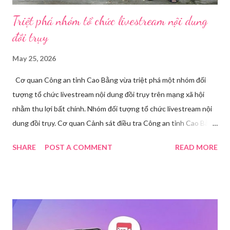
Triệt phá nhóm tổ chức livestream nội dung
đồi trụy
May 25, 2026
Cơ quan Công an tỉnh Cao Bằng vừa triệt phá một nhóm đối
tượng tổ chức livestream nội dung đồi trụy trên mạng xã hội
nhằm thu lợi bất chính. Nhóm đối tượng tổ chức livestream nội
dung đồi trụy. Cơ quan Cảnh sát điều tra Công an tỉnh Cao Bằng
đã ra quyết định khởi tố vụ án, khởi tố bị can và thi hành lệnh
SHARE
POST A COMMENT
READ MORE
tạm giam đối với Triệu Thị Dung về hành vi truyền bá văn hóa
phẩm đồi trụy thông qua hình thức livestream trên mạng xã hội.
Trước đó, ngày 17/3, Phòng Cảnh sát hình sự Công an tỉnh Cao
Bằng tiếp nhận tố giác của công dân về việc trên một số ứng
dụng điện thoại xuất hiện các hoạt động phát trực tiếp nội dung
nhạy cảm, có dấu hiệu vi phạm pháp luật. Ngay sau khi tiếp