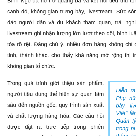
Bính Ngọ đã hỗ trợ quảng bá và kết nối tiêu thụ t
cạnh đó, không gian trưng bày, livestream "Sức số
đảo người dân và du khách tham quan, trải ngh
livestream ghi nhận lượng lớn lượt theo dõi, bình lu
tỏa rõ rệt. Đáng chú ý, nhiều đơn hàng không chỉ
tỉnh, thành khác, cho thấy khả năng mở rộng thị t
không gian tổ chức.
Trong quá trình giới thiệu sản phẩm,
Diễn r
người tiêu dùng thể hiện sự quan tâm
Phụ nữ
sâu đến nguồn gốc, quy trình sản xuất
bày, li
Việt" l
và chất lượng hàng hóa. Các câu hỏi
Quản lý
được đặt ra trực tiếp trong phiên
trong n