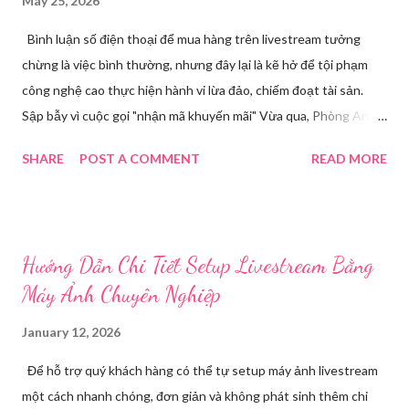
May 25, 2026
Bình luận số điện thoại để mua hàng trên livestream tưởng
chừng là việc bình thường, nhưng đây lại là kẽ hở để tội phạm
công nghệ cao thực hiện hành vi lừa đảo, chiếm đoạt tài sản.
Sập bẫy vì cuộc gọi "nhận mã khuyến mãi" Vừa qua, Phòng An
ninh mạng và phòng, chống tội phạm sử dụng công nghệ cao,
SHARE
POST A COMMENT
READ MORE
Công an tỉnh Bắc Ninh đã tiếp nhận đơn trình báo của chị
Nguyễn Thuỳ T, về việc chị bị kẻ xấu lừa đảo chiếm đoạt tài
khoản Facebook cá nhân. Câu chuyện bắt đầu khi chị T theo dõi
một phiên livestream bán hàng trên mạng và để lại số điện thoại
Hướng Dẫn Chi Tiết Setup Livestream Bằng
cá nhân tại phần bình luận, để đặt hàng. Chỉ một thời gian ngắn
Máy Ảnh Chuyên Nghiệp
sau, chị nhận được cuộc gọi từ một người tự xưng là chủ shop,
thông báo chị may mắn nhận được mã khuyến mãi lớn. Các
January 12, 2026
trường hợp bị thu hồi hộ chiếu từ ngày 1/7 tới đây theo quy định
Để hỗ trợ quý khách hàng có thể tự setup máy ảnh livestream
mới nhất Để "xác nhận phần quà", đối tượng yêu cầu chị T cung
một cách nhanh chóng, đơn giản và không phát sinh thêm chi
cấp mã OTP vừa được gửi về điện thoại của chị. Do đang vui