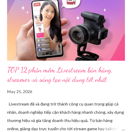
nhận, đơn vị đã nhanh chóng tổ chức xác minh, thu thập dữ liệu
để làm rõ. Kết quả điều tra ban đầu xác định, Triệu Thị Dung
(sinh năm 1994), trú tại xã Phủ Thông, tỉnh Thái Nguyên, cùng
một số đối tượng khác đã tham gia tổ chức livestream nội dung
đồi trụy nhằm mục đích thu lợi. Các đối tượng liên quan gồm
L.V.D (sinh ...
TOP 12 phần mềm Livestream bán hàng,
streamer và sáng tạo nội dung tốt nhất
May 25, 2026
Livestream đã và đang trở thành công cụ quan trọng giúp cá
nhân, doanh nghiệp tiếp cận khách hàng nhanh chóng, xây dựng
thương hiệu và gia tăng doanh thu hiệu quả. Từ bán hàng
online, giảng dạy trực tuyến cho tới stream game hay talkshow,