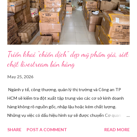
dùng từ nào trong phương ngữ Thượng Hải nghe tự nhiên nhất
trên camera. Ông cô nhăn mặt khi nghe giải thích về Thế vận
hội Mùa đông. “Người già như tụi ông không hiểu mấy cái này...
Triển khai “chiến dịch” dẹp mỹ phẩm giả, siết
chặt livestream bán hàng
May 25, 2026
Ngành y tế, công thương, quản lý thị trường và Công an TP
HCM sẽ kiểm tra đột xuất tập trung vào các cơ sở kinh doanh
hàng không rõ nguồn gốc, nhập lậu hoặc kém chất lượng.
Những vụ việc có dấu hiệu hình sự sẽ được chuyển Cơ quan
điều tra để xử lý triệt để. Phó Giám đốc Sở Y tế TP HCM Nguyễn
SHARE
POST A COMMENT
READ MORE
Hoài Nam đã ký ban hành Kế hoạch số 4316/KH-SYT về việc