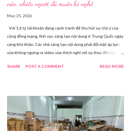
nôn, nhiều người đã muốn bỏ nghề
May 25, 2026
Với 1,6 tỷ tài khoản đang cạnh tranh để thu hút sự chú ý của
cộng đồng mạng, lĩnh vực sáng tạo nội dung ở Trung Quốc ngày
càng khó khăn. Các nhà sáng tạo nội dung phải đối mặt áp lực:
vừa không ngừng ra video vừa thích nghi với sự thay đổi của các
nền tảng. Một phụ nữ livestream trang điểm trong gian hàng của
SHARE
POST A COMMENT
READ MORE
Huawei tại Hội nghị Di động Thế giới tại Thượng Hải năm 2021.
Ảnh: Sixth Tone “Ông ơi, đến giờ đi làm rồi.” Wu Jieying, 27 tuổi,
kéo ông mình ra khỏi ghế sofa lúc ông đang xem TV, mặc kệ ông
càu nhàu. Mẹ cô, vừa dắt chó đi dạo về, cũng bị cô hối nhanh
thay đồ. Chỉ trong vài phút, phòng khách được sắp xếp lại. Hai
đèn chiếu ngược sáng bật lên. Một chiếc điện thoại được gắn cố
định. Cả ba người vào vị trí. Wu đã chuẩn bị sẵn lời thoại và trao
đổi trước cách diễn đạt với ông và mẹ, thậm chí còn bàn xem