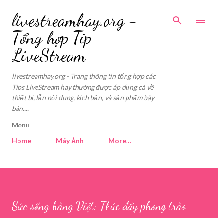
Skip to main content
livestreamhay.org -
Tổng hợp Tip
LiveStream
livestreamhay.org - Trang thông tin tổng hợp các
Tips LiveStream hay thường được áp dụng cả về
thiết bị, lẫn nội dung, kịch bản, và sản phẩm bày
bán....
Menu
Home
Máy Ảnh
More…
Sức sống hàng Việt: Thúc đẩy phong trào