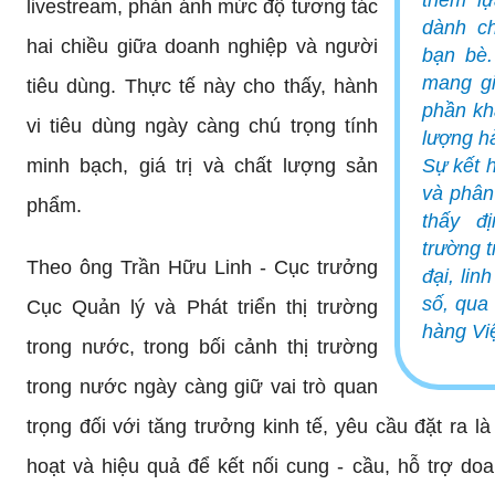
thêm lự
livestream, phản ánh mức độ tương tác
dành ch
hai chiều giữa doanh nghiệp và người
bạn bè.
mang gi
tiêu dùng. Thực tế này cho thấy, hành
phần kh
vi tiêu dùng ngày càng chú trọng tính
lượng hà
minh bạch, giá trị và chất lượng sản
Sự kết h
và phân
phẩm.
thấy đị
trường 
Theo ông Trần Hữu Linh - Cục trưởng
đại, lin
số, qua 
Cục Quản lý và Phát triển thị trường
hàng Việ
trong nước, trong bối cảnh thị trường
trong nước ngày càng giữ vai trò quan
trọng đối với tăng trưởng kinh tế, yêu cầu đặt ra l
hoạt và hiệu quả để kết nối cung - cầu, hỗ trợ do