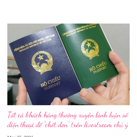
tăng cường công tác quản lý nhà nước đối với lĩnh vực mỹ phẩm
trên địa bàn thành phố trong năm 2026. Theo Sở Y tế TP HCM,
thời gian qua, sự bùng nổ của mạng xã hội đã kéo theo tình
trạng kinh doanh mỹ phẩm thật - giả lẫn lộn. Để chấn chỉnh, Sở Y
tế TP HCM sẽ phối hợp với các sở, ngành và chính quyền địa
phương tăng cường kiểm tra, giám sát. Đợt này, Phòng Nghiệp
vụ Dược sẽ tham mưu Giám đốc Sở Y tế thành lập Tổ công tác
về mỹ phẩm. Cơ quan Cảnh sát điều tra Công an TP HCM vừa
triệt phá đường dây sản xuất, buôn bán mỹ phẩm giả quy mô
lớn, hoạt động tinh vi ngay giữa khu dân cư ở phường Tân Tạo.
Bên cạnh đó, Sở Y tế sẽ công khai danh ...
Tất cả khách hàng thường xuyên bình luận số
điện thoại để "chốt đơn" trên livestream chú ý