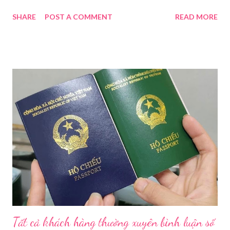
điều tra để xử lý triệt để. Phó Giám đốc Sở Y tế TP HCM Nguyễn
SHARE
POST A COMMENT
READ MORE
Hoài Nam đã ký ban hành Kế hoạch số 4316/KH-SYT về việc
tăng cường công tác quản lý nhà nước đối với lĩnh vực mỹ phẩm
trên địa bàn thành phố trong năm 2026. Theo Sở Y tế TP HCM,
thời gian qua, sự bùng nổ của mạng xã hội đã kéo theo tình
trạng kinh doanh mỹ phẩm thật - giả lẫn lộn. Để chấn chỉnh, Sở Y
tế TP HCM sẽ phối hợp với các sở, ngành và chính quyền địa
phương tăng cường kiểm tra, giám sát. Đợt này, Phòng Nghiệp
vụ Dược sẽ tham mưu Giám đốc Sở Y tế thành lập Tổ công tác
về mỹ phẩm. Cơ quan Cảnh sát điều tra Công an TP HCM vừa
triệt phá đường dây sản xuất, buôn bán mỹ phẩm giả quy mô
lớn, hoạt động tinh vi ngay giữa khu dân cư ở phường Tân Tạo.
Bên cạnh đó, Sở Y tế sẽ công khai danh ...
Tất cả khách hàng thường xuyên bình luận số