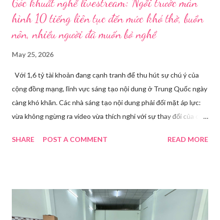
Góc khuất nghề livestream: Ngồi trước màn
hình 10 tiếng liên tục đến mức khó thở, buồn
nôn, nhiều người đã muốn bỏ nghề
May 25, 2026
Với 1,6 tỷ tài khoản đang cạnh tranh để thu hút sự chú ý của
cộng đồng mạng, lĩnh vực sáng tạo nội dung ở Trung Quốc ngày
càng khó khăn. Các nhà sáng tạo nội dung phải đối mặt áp lực:
vừa không ngừng ra video vừa thích nghi với sự thay đổi của các
nền tảng. Một phụ nữ livestream trang điểm trong gian hàng của
SHARE
POST A COMMENT
READ MORE
Huawei tại Hội nghị Di động Thế giới tại Thượng Hải năm 2021.
Ảnh: Sixth Tone “Ông ơi, đến giờ đi làm rồi.” Wu Jieying, 27 tuổi,
kéo ông mình ra khỏi ghế sofa lúc ông đang xem TV, mặc kệ ông
càu nhàu. Mẹ cô, vừa dắt chó đi dạo về, cũng bị cô hối nhanh
thay đồ. Chỉ trong vài phút, phòng khách được sắp xếp lại. Hai
đèn chiếu ngược sáng bật lên. Một chiếc điện thoại được gắn cố