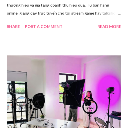
thương hiệu và gia tăng doanh thu hiệu quả. Từ bán hàng
online, giảng dạy trực tuyến cho tới stream game hay talkshow,
nhu cầu sử dụng phần mềm Livestream ngày càng tăng mạnh.
SHARE
POST A COMMENT
READ MORE
Trong bài viết dưới đây, chúng tôi sẽ giới thiệu chi tiết 12 công
cụ phát trực tiếp chất lượng, dễ sử dụng và phổ biến nhất hiện
nay. Tổng quan về phần mềm livestream Livestream là hình thức
phát sóng trực tiếp nội dung video, âm thanh lên các nền tảng
mạng xã hội hoặc website theo thời gian thực. Để thực hiện
được điều này, người dùng cần đến sự hỗ trợ của những công cụ
chuyên biệt giúp xử lý hình ảnh, âm thanh, hiệu ứng và kết nối ổn
định. Những công cụ hỗ trợ livestream chuyên biệt Hiện nay,
phần mềm Livestream không chỉ phục vụ streamer hay game thủ
mà còn là trợ thủ đắc lực cho nhà bán hàng online, giáo viên,
doanh nghiệp, nhà sáng tạo nội dung. Việc lựa chọn đúng phần
mềm sẽ giúp bu...