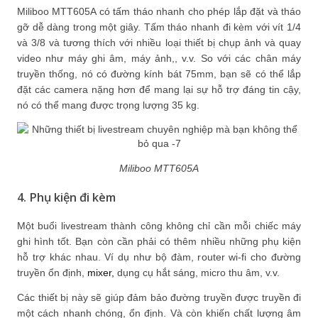
Miliboo MTT605A có tấm tháo nhanh cho phép lắp đặt và tháo
gỡ dễ dàng trong một giây. Tấm tháo nhanh đi kèm với vít 1/4
và 3/8 và tương thích với nhiều loại thiết bị chụp ảnh và quay
video như máy ghi âm, máy ảnh,, v.v. So với các chân máy
truyền thống, nó có đường kính bát 75mm, bạn sẽ có thể lắp
đặt các camera nặng hơn để mang lại sự hỗ trợ đáng tin cậy,
nó có thể mang được trọng lượng 35 kg.
Miliboo MTT605A
4. Phụ kiện đi kèm
Một buổi livestream thành công không chỉ cần mỗi chiếc máy
ghi hình tốt. Bạn còn cần phải có thêm nhiều những phụ kiện
hỗ trợ khác nhau. Ví dụ như bộ đàm, router wi-fi cho đường
truyền ổn định,
mixer,
dụng cụ hắt sáng, micro thu âm, v.v.
Các thiết bị này sẽ giúp đảm bảo đường truyền được truyền đi
một cách nhanh chóng, ổn định. Và còn khiến chất lượng âm