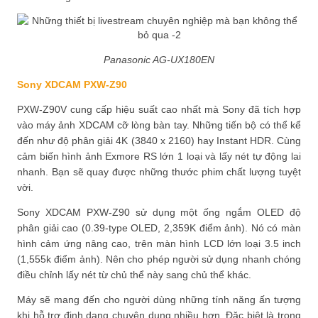
Panasonic AG-UX180EN
Sony XDCAM PXW-Z90
PXW-Z90V cung cấp hiệu suất cao nhất mà Sony đã tích hợp
vào máy ảnh XDCAM cỡ lòng bàn tay. Những tiến bộ có thể kể
đến như độ phân giải 4K (3840 x 2160) hay Instant HDR. Cùng
cảm biến hình ảnh Exmore RS lớn 1 loại và lấy nét tự động lai
nhanh. Bạn sẽ quay được những thước phim chất lượng tuyệt
vời.
Sony XDCAM PXW-Z90 sử dụng một ống ngắm OLED độ
phân giải cao (0.39-type OLED, 2,359K điểm ảnh). Nó có màn
hình cảm ứng nâng cao, trên màn hình LCD lớn loại 3.5 inch
(1,555k điểm ảnh). Nên cho phép người sử dụng nhanh chóng
điều chỉnh lấy nét từ chủ thể này sang chủ thể khác.
Máy sẽ mang đến cho người dùng những tính năng ấn tượng
khi hỗ trợ định dạng chuyên dụng nhiều hơn. Đặc biệt là trong