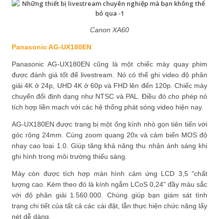
Canon XA60
Panasonic AG-UX180EN
Panasonic AG-UX180EN cũng là một chiếc máy quay phim
được đánh giá tốt để livestream. Nó có thể ghi video độ phân
giải 4K ở 24p, UHD 4K ở 60p và FHD lên đến 120p. Chiếc máy
chuyển đổi định dạng như NTSC và PAL. Điều đó cho phép nó
tích hợp liền mạch với các hệ thống phát sóng video hiện nay.
AG-UX180EN được trang bị một ống kính nhỏ gọn tiên tiến với
góc rộng 24mm. Cùng zoom quang 20x và cảm biến MOS độ
nhạy cao loại 1.0. Giúp tăng khả năng thu nhận ánh sáng khi
ghi hình trong môi trường thiếu sáng.
Máy còn được tích hợp màn hình cảm ứng LCD 3,5 "chất
lượng cao. Kèm theo đó là kính ngắm LCoS 0,24" đầy màu sắc
với độ phân giải 1.560.000. Chúng giúp bạn giám sát tình
trạng chi tiết của tất cả các cài đặt, lẫn thực hiện chức năng lấy
nét dễ dàng.