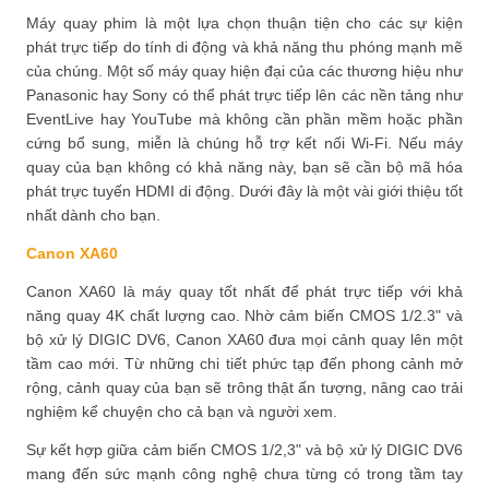
Máy quay phim là một lựa chọn thuận tiện cho các sự kiện
phát trực tiếp do tính di động và khả năng thu phóng mạnh mẽ
của chúng. Một số máy quay hiện đại của các thương hiệu như
Panasonic hay Sony có thể phát trực tiếp lên các nền tảng như
EventLive hay YouTube mà không cần phần mềm hoặc phần
cứng bổ sung, miễn là chúng hỗ trợ kết nối Wi-Fi. Nếu máy
quay của bạn không có khả năng này, bạn sẽ cần bộ mã hóa
phát trực tuyến HDMI di động. Dưới đây là một vài giới thiệu tốt
nhất dành cho bạn.
Canon XA60
Canon XA60 là máy quay tốt nhất để phát trực tiếp với khả
năng quay 4K chất lượng cao. Nhờ cảm biến CMOS 1/2.3" và
bộ xử lý DIGIC DV6, Canon XA60 đưa mọi cảnh quay lên một
tầm cao mới. Từ những chi tiết phức tạp đến phong cảnh mở
rộng, cảnh quay của bạn sẽ trông thật ấn tượng, nâng cao trải
nghiệm kể chuyện cho cả bạn và người xem.
Sự kết hợp giữa cảm biến CMOS 1/2,3" và bộ xử lý DIGIC DV6
mang đến sức mạnh công nghệ chưa từng có trong tầm tay