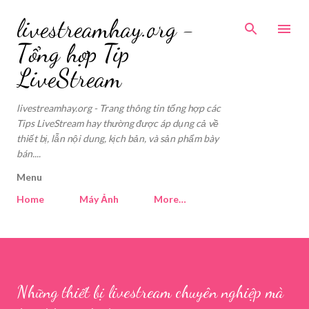
Skip to main content
livestreamhay.org -
Tổng hợp Tip
LiveStream
livestreamhay.org - Trang thông tin tổng hợp các
Tips LiveStream hay thường được áp dụng cả về
thiết bị, lẫn nội dung, kịch bản, và sản phẩm bày
bán....
Menu
Home
Máy Ảnh
More…
Những thiết bị livestream chuyên nghiệp mà