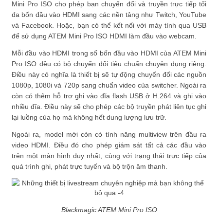
Mini Pro ISO cho phép bạn chuyển đổi và truyền trực tiếp tối
đa bốn đầu vào HDMI sang các nền tảng như Twitch, YouTube
và Facebook. Hoặc, bạn có thể kết nối với máy tính qua USB
để sử dụng ATEM Mini Pro ISO HDMI làm đầu vào webcam.
Mỗi đầu vào HDMI trong số bốn đầu vào HDMI của ATEM Mini
Pro ISO đều có bộ chuyển đổi tiêu chuẩn chuyên dụng riêng.
Điều này có nghĩa là thiết bị sẽ tự động chuyển đổi các nguồn
1080p, 1080i và 720p sang chuẩn video của switcher. Ngoài ra
còn có thêm hỗ trợ ghi vào đĩa flash USB ở H.264 và ghi vào
nhiều đĩa. Điều này sẽ cho phép các bộ truyền phát liên tục ghi
lại luồng của họ mà không hết dung lượng lưu trữ.
Ngoài ra, model mới còn có tính năng multiview trên đầu ra
video HDMI. Điều đó cho phép giám sát tất cả các đầu vào
trên một màn hình duy nhất, cùng với trạng thái trực tiếp của
quá trình ghi, phát trực tuyến và bộ trộn âm thanh.
Blackmagic ATEM Mini Pro ISO