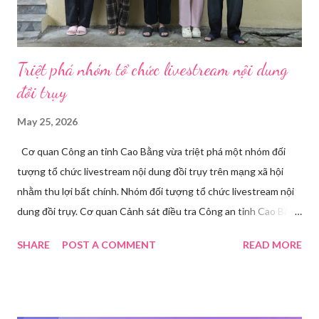
Triệt phá nhóm tổ chức livestream nội dung
đồi trụy
May 25, 2026
Cơ quan Công an tỉnh Cao Bằng vừa triệt phá một nhóm đối
tượng tổ chức livestream nội dung đồi trụy trên mạng xã hội
nhằm thu lợi bất chính. Nhóm đối tượng tổ chức livestream nội
dung đồi trụy. Cơ quan Cảnh sát điều tra Công an tỉnh Cao Bằng
đã ra quyết định khởi tố vụ án, khởi tố bị can và thi hành lệnh
SHARE
POST A COMMENT
READ MORE
tạm giam đối với Triệu Thị Dung về hành vi truyền bá văn hóa
phẩm đồi trụy thông qua hình thức livestream trên mạng xã hội.
Trước đó, ngày 17/3, Phòng Cảnh sát hình sự Công an tỉnh Cao
Bằng tiếp nhận tố giác của công dân về việc trên một số ứng