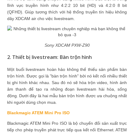
lĩnh vực truyền hình như 4:2:2 10 bit (HD) và 4:2:0 8 bit
(QFHD). Giúp tương thích với hệ thống truyền tín hiệu không
dây XDCAM air cho việc livestream.
Sony XDCAM PXW-Z90
2. Thiết bị livestream: Bàn trộn hình
Một buổi livestream hoàn hảo không thể thiếu sản phẩm bàn
trộn hình. Được gọi là "bàn trộn hình" bởi nó kết nối nhiều thiết
bị ghi hình khác nhau. Sau đó nó sẽ hòa trộn video, hình ảnh
âm thanh để tạo ra những đoạn livestream hài hòa, sống
động. Dưới đây là hai mẫu bàn trộn hình được ưa chuộng nhất
khi người dùng chọn mua.
Blackmagic ATEM Mini Pro ISO
Blackmagic ATEM Mini Pro ISO là bộ chuyển đổi sản xuất trực
tiếp cho phép truyền phát trực tiếp qua kết nối Ethernet. ATEM