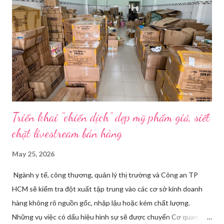
định. Cả ba người vào vị trí. Wu đã chuẩn bị sẵn lời thoại và trao
đổi trước cách diễn đạt với ông và mẹ, thậm chí còn bàn xem
dùng từ nào trong phương ngữ Thượng Hải nghe tự nhiên nhất
trên camera. Ông cô nhăn mặt khi nghe giải thích về Thế vận
hội Mùa đông. “Người già như tụi ông không hiểu mấy cái này...
Triển khai “chiến dịch” dẹp mỹ phẩm giả, siết
chặt livestream bán hàng
May 25, 2026
Ngành y tế, công thương, quản lý thị trường và Công an TP
HCM sẽ kiểm tra đột xuất tập trung vào các cơ sở kinh doanh
hàng không rõ nguồn gốc, nhập lậu hoặc kém chất lượng.
Những vụ việc có dấu hiệu hình sự sẽ được chuyển Cơ quan