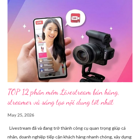
dụng điện thoại xuất hiện các hoạt động phát trực tiếp nội dung
nhạy cảm, có dấu hiệu vi phạm pháp luật. Ngay sau khi tiếp
nhận, đơn vị đã nhanh chóng tổ chức xác minh, thu thập dữ liệu
để làm rõ. Kết quả điều tra ban đầu xác định, Triệu Thị Dung
(sinh năm 1994), trú tại xã Phủ Thông, tỉnh Thái Nguyên, cùng
một số đối tượng khác đã tham gia tổ chức livestream nội dung
đồi trụy nhằm mục đích thu lợi. Các đối tượng liên quan gồm
L.V.D (sinh ...
TOP 12 phần mềm Livestream bán hàng,
streamer và sáng tạo nội dung tốt nhất
May 25, 2026
Livestream đã và đang trở thành công cụ quan trọng giúp cá
nhân, doanh nghiệp tiếp cận khách hàng nhanh chóng, xây dựng