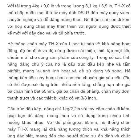
Với tải trọng 4kg / 9,0 lb và trọng lượng 3,1 kg / 6,9 lb, TH-X có
thể chấp nhận mọi thứ từ máy ảnh DSLR đến máy quay video
chuyên nghiệp và dễ dàng mang theo. Nó thậm chí còn đi kèm
với hộp đựng chân máy thân thiện với người dùng được thiết
kế mới với dây đeo vai và túi phía trước.
Hệ thống chân máy TH-X của Libec tự hào về khả năng hoạt
động, độ ổn định và độ cứng được cải thiện, thiết lập một tiêu
chuẩn mới cho dòng sản phẩm của công ty. Trong số các tính
năng đáng chú ý của nó là cấu trúc đầu kép nhẹ và tấm
bật/tắt, mang lại tính linh hoạt và dễ sử dụng vô song. Hệ
thống tiên tiến này hoàn hảo cho các chuyên gia yêu cầu đầu
có thể được sử dụng trên nhiều nền tảng, chẳng hạn như giá
ba chân hình bát 65mm, giá ba chân đế phẳng, chân máy đơn,
thanh trượt và các thiết bị khác có vít 3/8 inch.
Cấu trúc đầu kép, nặng chỉ 1kg/2,2lb với tay cầm chảo đi kèm,
giúp bạn dễ dàng mang theo và sử dụng trong nhiều tình
huống khác nhau. Với đế phẳng/bát 65mm, hệ thống chân
máy TH-X mang lại khả năng tương thích và khả năng thích
ứng đặc biệt, mang đến cho người dùng sự ổn định và chức