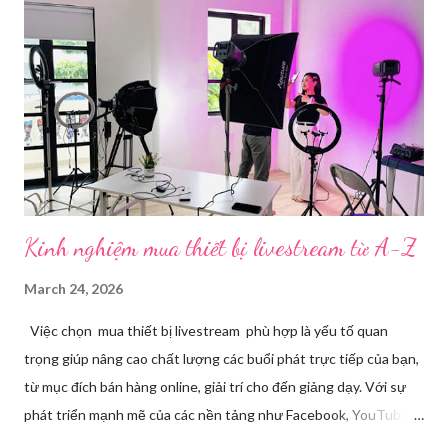
chuyên biệt giúp xử lý hình ảnh, âm thanh, hiệu ứng và kết nối ổn
định. Những công cụ hỗ trợ livestream chuyên biệt Hiện nay,
phần mềm Livestream không chỉ phục vụ streamer hay game thủ
mà còn là trợ thủ đắc lực cho nhà bán hàng online, giáo viên,
doanh nghiệp, nhà sáng tạo nội dung. Việc lựa chọn đúng phần
mềm sẽ giúp bu...
Kinh nghiệm mua thiết bị livestream​ từ A-Z
March 24, 2026
Việc chọn mua thiết bị livestream phù hợp là yếu tố quan
trọng giúp nâng cao chất lượng các buổi phát trực tiếp của bạn,
từ mục đích bán hàng online, giải trí cho đến giảng dạy. Với sự
phát triển mạnh mẽ của các nền tảng như Facebook, YouTube,
Tiktok,.. nhu cầu sở hữu những thiết bị chất lượng ngày càng