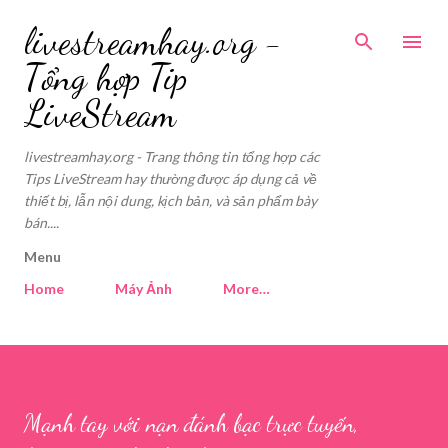
Skip to main content
livestreamhay.org -
Tổng hợp Tip
LiveStream
livestreamhay.org - Trang thông tin tổng hợp các
Tips LiveStream hay thường được áp dụng cả về
thiết bị, lẫn nội dung, kịch bản, và sản phẩm bày
bán....
Menu
Home
Máy Ảnh
More…
Mạnh tay với nạn đánh bạc trực tuyến,