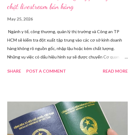
chặt livestream bán hàng
May 25, 2026
Ngành y tế, công thương, quản lý thị trường và Công an TP
HCM sẽ kiểm tra đột xuất tập trung vào các cơ sở kinh doanh
hàng không rõ nguồn gốc, nhập lậu hoặc kém chất lượng.
Những vụ việc có dấu hiệu hình sự sẽ được chuyển Cơ quan
điều tra để xử lý triệt để. Phó Giám đốc Sở Y tế TP HCM Nguyễn
SHARE
POST A COMMENT
READ MORE
Hoài Nam đã ký ban hành Kế hoạch số 4316/KH-SYT về việc
tăng cường công tác quản lý nhà nước đối với lĩnh vực mỹ phẩm
trên địa bàn thành phố trong năm 2026. Theo Sở Y tế TP HCM,
thời gian qua, sự bùng nổ của mạng xã hội đã kéo theo tình
trạng kinh doanh mỹ phẩm thật - giả lẫn lộn. Để chấn chỉnh, Sở Y
tế TP HCM sẽ phối hợp với các sở, ngành và chính quyền địa
phương tăng cường kiểm tra, giám sát. Đợt này, Phòng Nghiệp
vụ Dược sẽ tham mưu Giám đốc Sở Y tế thành lập Tổ công tác