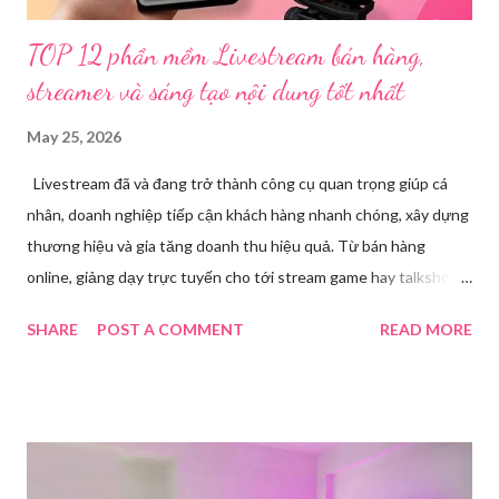
TOP 12 phần mềm Livestream bán hàng,
streamer và sáng tạo nội dung tốt nhất
May 25, 2026
Livestream đã và đang trở thành công cụ quan trọng giúp cá
nhân, doanh nghiệp tiếp cận khách hàng nhanh chóng, xây dựng
thương hiệu và gia tăng doanh thu hiệu quả. Từ bán hàng
online, giảng dạy trực tuyến cho tới stream game hay talkshow,
nhu cầu sử dụng phần mềm Livestream ngày càng tăng mạnh.
SHARE
POST A COMMENT
READ MORE
Trong bài viết dưới đây, chúng tôi sẽ giới thiệu chi tiết 12 công
cụ phát trực tiếp chất lượng, dễ sử dụng và phổ biến nhất hiện
nay. Tổng quan về phần mềm livestream Livestream là hình thức
phát sóng trực tiếp nội dung video, âm thanh lên các nền tảng
mạng xã hội hoặc website theo thời gian thực. Để thực hiện
được điều này, người dùng cần đến sự hỗ trợ của những công cụ