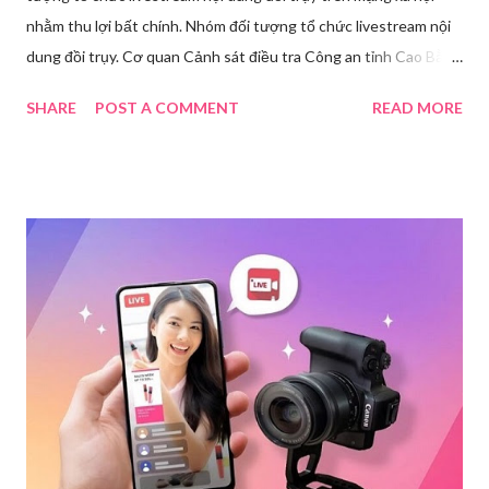
nhằm thu lợi bất chính. Nhóm đối tượng tổ chức livestream nội
dung đồi trụy. Cơ quan Cảnh sát điều tra Công an tỉnh Cao Bằng
đã ra quyết định khởi tố vụ án, khởi tố bị can và thi hành lệnh
SHARE
POST A COMMENT
READ MORE
tạm giam đối với Triệu Thị Dung về hành vi truyền bá văn hóa
phẩm đồi trụy thông qua hình thức livestream trên mạng xã hội.
Trước đó, ngày 17/3, Phòng Cảnh sát hình sự Công an tỉnh Cao
Bằng tiếp nhận tố giác của công dân về việc trên một số ứng
dụng điện thoại xuất hiện các hoạt động phát trực tiếp nội dung
nhạy cảm, có dấu hiệu vi phạm pháp luật. Ngay sau khi tiếp
nhận, đơn vị đã nhanh chóng tổ chức xác minh, thu thập dữ liệu
để làm rõ. Kết quả điều tra ban đầu xác định, Triệu Thị Dung
(sinh năm 1994), trú tại xã Phủ Thông, tỉnh Thái Nguyên, cùng
một số đối tượng khác đã tham gia tổ chức livestream nội dung
đồi trụy nhằm mục đích thu lợi. Các đối tượng liên quan gồm
L.V.D (sinh ...