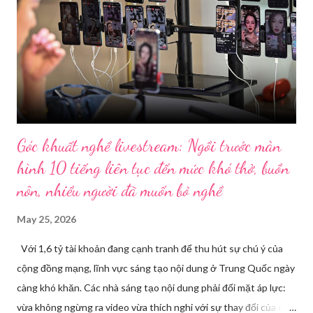
Góc khuất nghề livestream: Ngồi trước màn
hình 10 tiếng liên tục đến mức khó thở, buồn
nôn, nhiều người đã muốn bỏ nghề
May 25, 2026
Với 1,6 tỷ tài khoản đang cạnh tranh để thu hút sự chú ý của
cộng đồng mạng, lĩnh vực sáng tạo nội dung ở Trung Quốc ngày
càng khó khăn. Các nhà sáng tạo nội dung phải đối mặt áp lực:
vừa không ngừng ra video vừa thích nghi với sự thay đổi của các