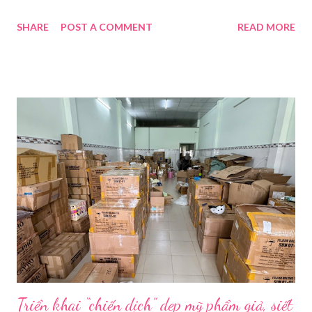
nền tảng. Một phụ nữ livestream trang điểm trong gian hàng của
SHARE
POST A COMMENT
READ MORE
Huawei tại Hội nghị Di động Thế giới tại Thượng Hải năm 2021.
Ảnh: Sixth Tone “Ông ơi, đến giờ đi làm rồi.” Wu Jieying, 27 tuổi,
kéo ông mình ra khỏi ghế sofa lúc ông đang xem TV, mặc kệ ông
càu nhàu. Mẹ cô, vừa dắt chó đi dạo về, cũng bị cô hối nhanh
thay đồ. Chỉ trong vài phút, phòng khách được sắp xếp lại. Hai
đèn chiếu ngược sáng bật lên. Một chiếc điện thoại được gắn cố
định. Cả ba người vào vị trí. Wu đã chuẩn bị sẵn lời thoại và trao
đổi trước cách diễn đạt với ông và mẹ, thậm chí còn bàn xem
dùng từ nào trong phương ngữ Thượng Hải nghe tự nhiên nhất
trên camera. Ông cô nhăn mặt khi nghe giải thích về Thế vận
hội Mùa đông. “Người già như tụi ông không hiểu mấy cái này...
Triển khai “chiến dịch” dẹp mỹ phẩm giả, siết