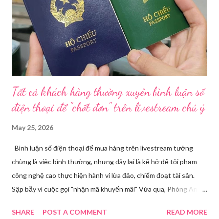
về mỹ phẩm. Cơ quan Cảnh sát điều tra Công an TP HCM vừa
triệt phá đường dây sản xuất, buôn bán mỹ phẩm giả quy mô
lớn, hoạt động tinh vi ngay giữa khu dân cư ở phường Tân Tạo.
Bên cạnh đó, Sở Y tế sẽ công khai danh ...
Tất cả khách hàng thường xuyên bình luận số
điện thoại để "chốt đơn" trên livestream chú ý
May 25, 2026
Bình luận số điện thoại để mua hàng trên livestream tưởng
chừng là việc bình thường, nhưng đây lại là kẽ hở để tội phạm
công nghệ cao thực hiện hành vi lừa đảo, chiếm đoạt tài sản.
Sập bẫy vì cuộc gọi "nhận mã khuyến mãi" Vừa qua, Phòng An
ninh mạng và phòng, chống tội phạm sử dụng công nghệ cao,
SHARE
POST A COMMENT
READ MORE
Công an tỉnh Bắc Ninh đã tiếp nhận đơn trình báo của chị