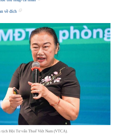
an về đích
 tịch Hội Tư vấn Thuế Việt Nam (VTCA).