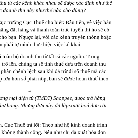
thu từ các kênh khác nhau sẽ được xác định như thế
các doanh thu này như thế nào cho đúng?
Cục trưởng Cục Thuế cho biết: Đầu tiên, về việc bán
ng đặt hàng và thanh toán trực tuyến thì họ sẽ có
cho bạn. Ngược lại, với các kênh truyền thống hoặc
 phải tự mình thực hiện việc kê khai.
 toàn bộ doanh thu từ tất cả các nguồn. Trong
trở lên, chúng ta sẽ tính thuế dựa trên doanh thu
p phần chênh lệch sau khi đã trừ đi số thuế mà các
p lớn hơn số phải nộp, bạn sẽ được hoàn thuế theo
ương mại điện tử (TMĐT) Shoppee, được trả hàng
ị hư hỏng. Nhưng đơn này đã lập/xuất hoá đơn rồi
 Cục Thuế trả lời: Theo như hộ kinh doanh trình
ch không thành công. Nếu như chị đã xuất hóa đơn