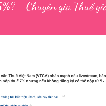
%? - Chuyên gia Thuế giả
ư vấn Thuế Việt Nam (VTCA) nhấn mạnh nếu livestream, bán
h nộp thuế 7% nhưng nếu không đăng ký có thể nộp từ 5 -
hướng tới 100 triệu khách, sân bay thứ hai...
thuế thu nhập cá nhân