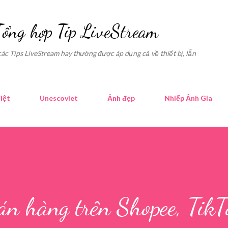
Skip to main content
Tổng hợp Tip LiveStream
các Tips LiveStream hay thường được áp dụng cả về thiết bị, lẫn
iệt
Unescoviet
Ảnh đẹp
Nhiếp Ảnh Gia
án hàng trên Shopee, TikT