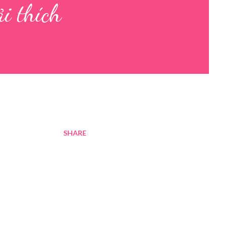
i thích
SHARE