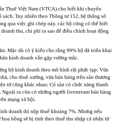
ấn Thuế Việt Nam (VTCA) cho biết khi chuyển
ổ sách. Tuy nhiên theo Thông tư 152, hệ thống sổ
ông qua việc ghi chép này, các hộ cũng có thể biết
doanh thu, chi phí ra sao để điều chỉnh hoạt động
ăn. Mặc dù có ý kiến cho rằng 99% hộ đã triển khai
 nhân kinh doanh vẫn gặp vướng mắc.
hững hộ kinh doanh theo mô hình rất phức tạp: Vừa
 nhà, cho thuê xưởng, vừa bán hàng trên sàn thương
điện tử cũng khác nhau: Có sàn có chức năng thanh
g. Ngoài ra còn có những người livestream bán hàng
rên mạng xã hội.
kinh doanh thì nộp thuế khoảng 7%. Nhưng nếu
hoa hồng sẽ bị tính theo thuế thu nhập cá nhân từ