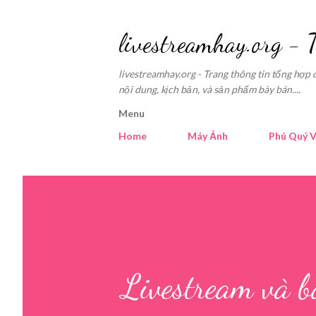
livestreamhay.org - 
livestreamhay.org - Trang thông tin tổng hợp 
nội dung, kịch bản, và sản phẩm bày bán....
Menu
Home
Máy Ảnh
Phú Quý V
Livestream và b