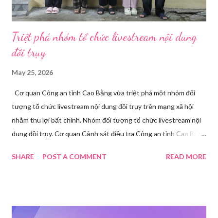
Triệt phá nhóm tổ chức livestream nội dung
đồi trụy
May 25, 2026
Cơ quan Công an tỉnh Cao Bằng vừa triệt phá một nhóm đối
tượng tổ chức livestream nội dung đồi trụy trên mạng xã hội
nhằm thu lợi bất chính. Nhóm đối tượng tổ chức livestream nội
dung đồi trụy. Cơ quan Cảnh sát điều tra Công an tỉnh Cao Bằng
đã ra quyết định khởi tố vụ án, khởi tố bị can và thi hành lệnh
SHARE
POST A COMMENT
READ MORE
tạm giam đối với Triệu Thị Dung về hành vi truyền bá văn hóa
phẩm đồi trụy thông qua hình thức livestream trên mạng xã hội.
Trước đó, ngày 17/3, Phòng Cảnh sát hình sự Công an tỉnh Cao
Bằng tiếp nhận tố giác của công dân về việc trên một số ứng
dụng điện thoại xuất hiện các hoạt động phát trực tiếp nội dung