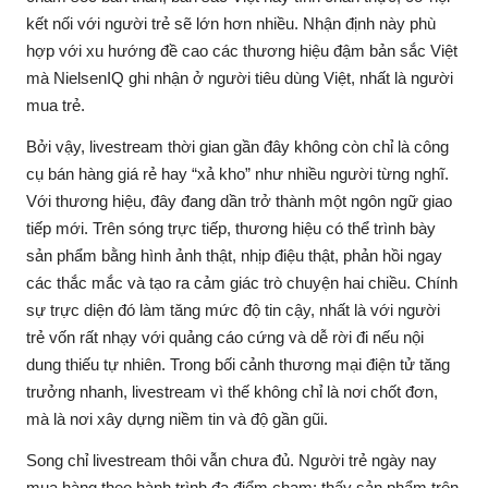
kết nối với người trẻ sẽ lớn hơn nhiều. Nhận định này phù
hợp với xu hướng đề cao các thương hiệu đậm bản sắc Việt
mà NielsenIQ ghi nhận ở người tiêu dùng Việt, nhất là người
mua trẻ.
Bởi vậy, livestream thời gian gần đây không còn chỉ là công
cụ bán hàng giá rẻ hay “xả kho” như nhiều người từng nghĩ.
Với thương hiệu, đây đang dần trở thành một ngôn ngữ giao
tiếp mới. Trên sóng trực tiếp, thương hiệu có thể trình bày
sản phẩm bằng hình ảnh thật, nhịp điệu thật, phản hồi ngay
các thắc mắc và tạo ra cảm giác trò chuyện hai chiều. Chính
sự trực diện đó làm tăng mức độ tin cậy, nhất là với người
trẻ vốn rất nhạy với quảng cáo cứng và dễ rời đi nếu nội
dung thiếu tự nhiên. Trong bối cảnh thương mại điện tử tăng
trưởng nhanh, livestream vì thế không chỉ là nơi chốt đơn,
mà là nơi xây dựng niềm tin và độ gần gũi.
Song chỉ livestream thôi vẫn chưa đủ. Người trẻ ngày nay
mua hàng theo hành trình đa điểm chạm: thấy sản phẩm trên