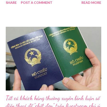
SHARE
POST A COMMENT
READ MORE
Hoài Nam đã ký ban hành Kế hoạch số 4316/KH-SYT về việc
tăng cường công tác quản lý nhà nước đối với lĩnh vực mỹ phẩm
trên địa bàn thành phố trong năm 2026. Theo Sở Y tế TP HCM,
thời gian qua, sự bùng nổ của mạng xã hội đã kéo theo tình
trạng kinh doanh mỹ phẩm thật - giả lẫn lộn. Để chấn chỉnh, Sở Y
tế TP HCM sẽ phối hợp với các sở, ngành và chính quyền địa
phương tăng cường kiểm tra, giám sát. Đợt này, Phòng Nghiệp
vụ Dược sẽ tham mưu Giám đốc Sở Y tế thành lập Tổ công tác
về mỹ phẩm. Cơ quan Cảnh sát điều tra Công an TP HCM vừa
triệt phá đường dây sản xuất, buôn bán mỹ phẩm giả quy mô
lớn, hoạt động tinh vi ngay giữa khu dân cư ở phường Tân Tạo.
Bên cạnh đó, Sở Y tế sẽ công khai danh ...
Tất cả khách hàng thường xuyên bình luận số
điện thoại để "chốt đơn" trên livestream chú ý