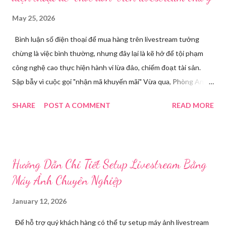
May 25, 2026
Bình luận số điện thoại để mua hàng trên livestream tưởng
chừng là việc bình thường, nhưng đây lại là kẽ hở để tội phạm
công nghệ cao thực hiện hành vi lừa đảo, chiếm đoạt tài sản.
Sập bẫy vì cuộc gọi "nhận mã khuyến mãi" Vừa qua, Phòng An
ninh mạng và phòng, chống tội phạm sử dụng công nghệ cao,
SHARE
POST A COMMENT
READ MORE
Công an tỉnh Bắc Ninh đã tiếp nhận đơn trình báo của chị
Nguyễn Thuỳ T, về việc chị bị kẻ xấu lừa đảo chiếm đoạt tài
khoản Facebook cá nhân. Câu chuyện bắt đầu khi chị T theo dõi
một phiên livestream bán hàng trên mạng và để lại số điện thoại
Hướng Dẫn Chi Tiết Setup Livestream Bằng
cá nhân tại phần bình luận, để đặt hàng. Chỉ một thời gian ngắn
Máy Ảnh Chuyên Nghiệp
sau, chị nhận được cuộc gọi từ một người tự xưng là chủ shop,
thông báo chị may mắn nhận được mã khuyến mãi lớn. Các
January 12, 2026
trường hợp bị thu hồi hộ chiếu từ ngày 1/7 tới đây theo quy định
Để hỗ trợ quý khách hàng có thể tự setup máy ảnh livestream
mới nhất Để "xác nhận phần quà", đối tượng yêu cầu chị T cung