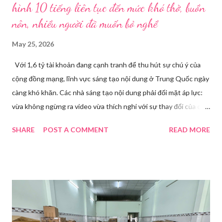
hình 10 tiếng liên tục đến mức khó thở, buồn
nôn, nhiều người đã muốn bỏ nghề
May 25, 2026
Với 1,6 tỷ tài khoản đang cạnh tranh để thu hút sự chú ý của
cộng đồng mạng, lĩnh vực sáng tạo nội dung ở Trung Quốc ngày
càng khó khăn. Các nhà sáng tạo nội dung phải đối mặt áp lực:
vừa không ngừng ra video vừa thích nghi với sự thay đổi của các
nền tảng. Một phụ nữ livestream trang điểm trong gian hàng của
SHARE
POST A COMMENT
READ MORE
Huawei tại Hội nghị Di động Thế giới tại Thượng Hải năm 2021.
Ảnh: Sixth Tone “Ông ơi, đến giờ đi làm rồi.” Wu Jieying, 27 tuổi,
kéo ông mình ra khỏi ghế sofa lúc ông đang xem TV, mặc kệ ông
càu nhàu. Mẹ cô, vừa dắt chó đi dạo về, cũng bị cô hối nhanh
thay đồ. Chỉ trong vài phút, phòng khách được sắp xếp lại. Hai
đèn chiếu ngược sáng bật lên. Một chiếc điện thoại được gắn cố
định. Cả ba người vào vị trí. Wu đã chuẩn bị sẵn lời thoại và trao