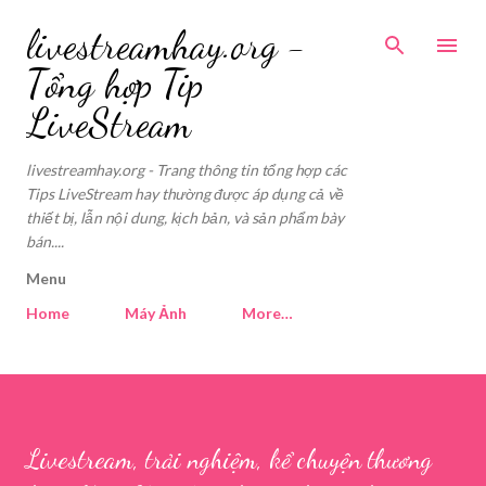
Skip to main content
livestreamhay.org -
Tổng hợp Tip
LiveStream
livestreamhay.org - Trang thông tin tổng hợp các
Tips LiveStream hay thường được áp dụng cả về
thiết bị, lẫn nội dung, kịch bản, và sản phẩm bày
bán....
Menu
Home
Máy Ảnh
More…
Livestream, trải nghiệm, kể chuyện thương