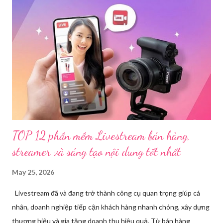
nhạy cảm, có dấu hiệu vi phạm pháp luật. Ngay sau khi tiếp
nhận, đơn vị đã nhanh chóng tổ chức xác minh, thu thập dữ liệu
để làm rõ. Kết quả điều tra ban đầu xác định, Triệu Thị Dung
(sinh năm 1994), trú tại xã Phủ Thông, tỉnh Thái Nguyên, cùng
một số đối tượng khác đã tham gia tổ chức livestream nội dung
đồi trụy nhằm mục đích thu lợi. Các đối tượng liên quan gồm
L.V.D (sinh ...
TOP 12 phần mềm Livestream bán hàng,
streamer và sáng tạo nội dung tốt nhất
May 25, 2026
Livestream đã và đang trở thành công cụ quan trọng giúp cá
nhân, doanh nghiệp tiếp cận khách hàng nhanh chóng, xây dựng
thương hiệu và gia tăng doanh thu hiệu quả. Từ bán hàng