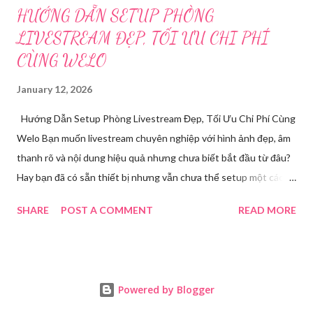
HƯỚNG DẪN SETUP PHÒNG
LIVESTREAM ĐẸP, TỐI ƯU CHI PHÍ
CÙNG WELO
January 12, 2026
Hướng Dẫn Setup Phòng Livestream Đẹp, Tối Ưu Chi Phí Cùng
Welo Bạn muốn livestream chuyên nghiệp với hình ảnh đẹp, âm
thanh rõ và nội dung hiệu quả nhưng chưa biết bắt đầu từ đâu?
Hay bạn đã có sẵn thiết bị nhưng vẫn chưa thể setup một cách
chuẩn chỉnh để tự tin lên sóng? Bài viết này chính là bản hướng
SHARE
POST A COMMENT
READ MORE
dẫn thực tế cùng giải pháp toàn diện dành cho bạn. Welo sẽ
chia sẻ chi tiết quy trình setup phòng livestream , đồng thời
mang đến dịch vụ chuyên sâu đã giúp hàng trăm chủ shop, idol,
giảng viên tự tin lên live và tăng trưởng doanh thu mỗi ngày. Tại
Powered by Blogger
Sao Cần Setup Phòng Livestream Chuyên Nghiệp? Livestream