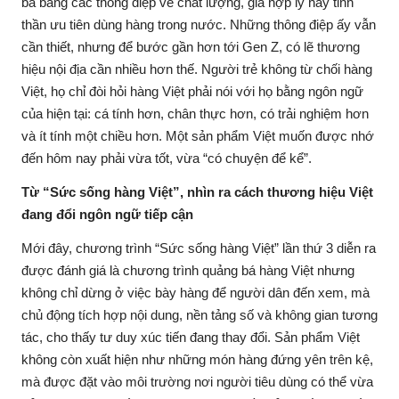
bá bằng các thông điệp về chất lượng, giá hợp lý hay tinh
thần ưu tiên dùng hàng trong nước. Những thông điệp ấy vẫn
cần thiết, nhưng để bước gần hơn tới Gen Z, có lẽ thương
hiệu nội địa cần nhiều hơn thế. Người trẻ không từ chối hàng
Việt, họ chỉ đòi hỏi hàng Việt phải nói với họ bằng ngôn ngữ
của hiện tại: cá tính hơn, chân thực hơn, có trải nghiệm hơn
và ít tính một chiều hơn. Một sản phẩm Việt muốn được nhớ
đến hôm nay phải vừa tốt, vừa “có chuyện để kể”.
Từ “Sức sống hàng Việt”, nhìn ra cách thương hiệu Việt
đang đổi ngôn ngữ tiếp cận
Mới đây, chương trình “Sức sống hàng Việt” lần thứ 3 diễn ra
được đánh giá là chương trình quảng bá hàng Việt nhưng
không chỉ dừng ở việc bày hàng để người dân đến xem, mà
chủ động tích hợp nội dung, nền tảng số và không gian tương
tác, cho thấy tư duy xúc tiến đang thay đổi. Sản phẩm Việt
không còn xuất hiện như những món hàng đứng yên trên kệ,
mà được đặt vào môi trường nơi người tiêu dùng có thể vừa