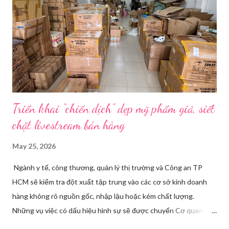
đổi trước cách diễn đạt với ông và mẹ, thậm chí còn bàn xem
dùng từ nào trong phương ngữ Thượng Hải nghe tự nhiên nhất
trên camera. Ông cô nhăn mặt khi nghe giải thích về Thế vận
hội Mùa đông. “Người già như tụi ông không hiểu mấy cái này...
Triển khai “chiến dịch” dẹp mỹ phẩm giả, siết
chặt livestream bán hàng
May 25, 2026
Ngành y tế, công thương, quản lý thị trường và Công an TP
HCM sẽ kiểm tra đột xuất tập trung vào các cơ sở kinh doanh
hàng không rõ nguồn gốc, nhập lậu hoặc kém chất lượng.
Những vụ việc có dấu hiệu hình sự sẽ được chuyển Cơ quan
điều tra để xử lý triệt để. Phó Giám đốc Sở Y tế TP HCM Nguyễn