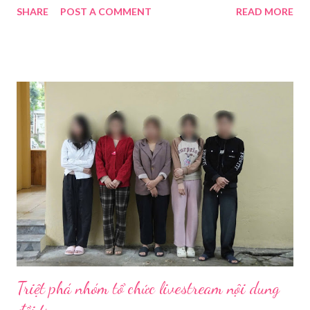
SHARE
POST A COMMENT
READ MORE
Bị Các Thiết Bị Cần Thiết Khi Livestream Bằng Máy Ảnh
Để đảm bảo chất lượng hình ảnh, âm thanh tốt nhất và giúp quá
trình livestream mượt mà, chúng ta sẽ cần chuẩn bị các thiết bị
theo ba nhóm sau: 1.1. Thiết Bị Thu Hình Ảnh Và Âm
Thanh 1.1.1. Thân máy ảnh (Body máy
ảnh): Chọn máy ảnh có chất lượng ...
Triệt phá nhóm tổ chức livestream nội dung