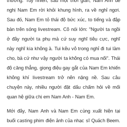
thường. Tuy nhiên, sau một thời gian, Nam Anh đề
nghị Nam Em rời khỏi khung hình, ra về nghỉ ngơi.
Sau đó, Nam Em tỏ thái độ bức xúc, to tiếng và đập
bàn trên sóng livestream. Cô nói lớn: "Người ta ngồi
ở đây người ta phụ mà cứ suy nghĩ tiêu cực, nghĩ
này nghĩ kia không à. Tui kêu vô trong nghỉ đi tui làm
cho, bà cứ như vậy người ta không có mua nổi". Thái
độ căng thẳng, giọng điệu gay gắt của Nam Em khiến
không khí livestream trở nên nặng nề. Sau câu
chuyện này, nhiều người đặt dấu chấm hỏi về mối
quan hệ giữa chị em Nam Anh - Nam Em.
Mới đây, Nam Anh và Nam Em cùng xuất hiện tại
buổi casting phim điện ảnh của nhạc sĩ Quách Beem.