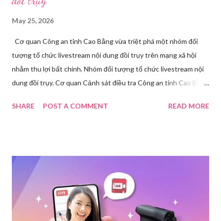
đồi trụy
May 25, 2026
Cơ quan Công an tỉnh Cao Bằng vừa triệt phá một nhóm đối
tượng tổ chức livestream nội dung đồi trụy trên mạng xã hội
nhằm thu lợi bất chính. Nhóm đối tượng tổ chức livestream nội
dung đồi trụy. Cơ quan Cảnh sát điều tra Công an tỉnh Cao Bằng
đã ra quyết định khởi tố vụ án, khởi tố bị can và thi hành lệnh
SHARE
POST A COMMENT
READ MORE
tạm giam đối với Triệu Thị Dung về hành vi truyền bá văn hóa
phẩm đồi trụy thông qua hình thức livestream trên mạng xã hội.
Trước đó, ngày 17/3, Phòng Cảnh sát hình sự Công an tỉnh Cao
Bằng tiếp nhận tố giác của công dân về việc trên một số ứng
dụng điện thoại xuất hiện các hoạt động phát trực tiếp nội dung
nhạy cảm, có dấu hiệu vi phạm pháp luật. Ngay sau khi tiếp
nhận, đơn vị đã nhanh chóng tổ chức xác minh, thu thập dữ liệu
để làm rõ. Kết quả điều tra ban đầu xác định, Triệu Thị Dung
(sinh năm 1994), trú tại xã Phủ Thông, tỉnh Thái Nguyên, cùng