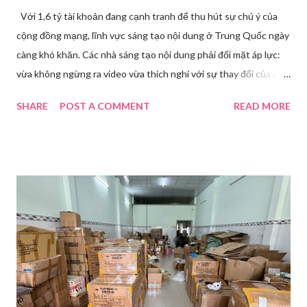
Với 1,6 tỷ tài khoản đang cạnh tranh để thu hút sự chú ý của
cộng đồng mạng, lĩnh vực sáng tạo nội dung ở Trung Quốc ngày
càng khó khăn. Các nhà sáng tạo nội dung phải đối mặt áp lực:
vừa không ngừng ra video vừa thích nghi với sự thay đổi của các
nền tảng. Một phụ nữ livestream trang điểm trong gian hàng của
SHARE
POST A COMMENT
READ MORE
Huawei tại Hội nghị Di động Thế giới tại Thượng Hải năm 2021.
Ảnh: Sixth Tone “Ông ơi, đến giờ đi làm rồi.” Wu Jieying, 27 tuổi,
kéo ông mình ra khỏi ghế sofa lúc ông đang xem TV, mặc kệ ông
càu nhàu. Mẹ cô, vừa dắt chó đi dạo về, cũng bị cô hối nhanh
thay đồ. Chỉ trong vài phút, phòng khách được sắp xếp lại. Hai
đèn chiếu ngược sáng bật lên. Một chiếc điện thoại được gắn cố
định. Cả ba người vào vị trí. Wu đã chuẩn bị sẵn lời thoại và trao
đổi trước cách diễn đạt với ông và mẹ, thậm chí còn bàn xem
dùng từ nào trong phương ngữ Thượng Hải nghe tự nhiên nhất
trên camera. Ông cô nhăn mặt khi nghe giải thích về Thế vận
hội Mùa đông. “Người già như tụi ông không hiểu mấy cái này...