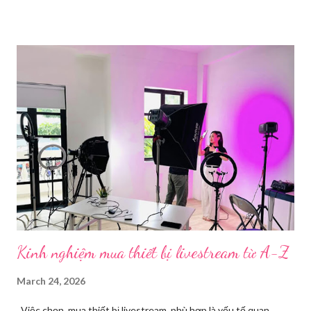
cụ phát trực tiếp chất lượng, dễ sử dụng và phổ biến nhất hiện
nay. Tổng quan về phần mềm livestream Livestream là hình thức
phát sóng trực tiếp nội dung video, âm thanh lên các nền tảng
mạng xã hội hoặc website theo thời gian thực. Để thực hiện
được điều này, người dùng cần đến sự hỗ trợ của những công cụ
chuyên biệt giúp xử lý hình ảnh, âm thanh, hiệu ứng và kết nối ổn
định. Những công cụ hỗ trợ livestream chuyên biệt Hiện nay,
phần mềm Livestream không chỉ phục vụ streamer hay game thủ
mà còn là trợ thủ đắc lực cho nhà bán hàng online, giáo viên,
doanh nghiệp, nhà sáng tạo nội dung. Việc lựa chọn đúng phần
mềm sẽ giúp bu...
Kinh nghiệm mua thiết bị livestream​ từ A-Z
March 24, 2026
Việc chọn mua thiết bị livestream phù hợp là yếu tố quan