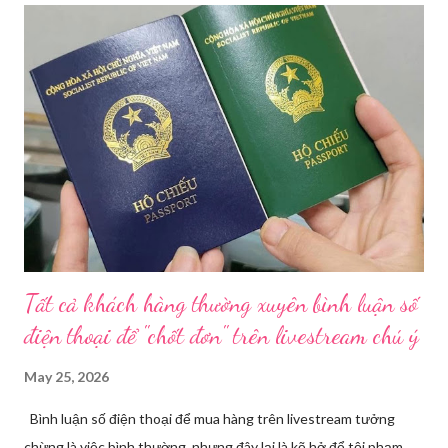
trạng kinh doanh mỹ phẩm thật - giả lẫn lộn. Để chấn chỉnh, Sở Y
tế TP HCM sẽ phối hợp với các sở, ngành và chính quyền địa
phương tăng cường kiểm tra, giám sát. Đợt này, Phòng Nghiệp
vụ Dược sẽ tham mưu Giám đốc Sở Y tế thành lập Tổ công tác
về mỹ phẩm. Cơ quan Cảnh sát điều tra Công an TP HCM vừa
triệt phá đường dây sản xuất, buôn bán mỹ phẩm giả quy mô
lớn, hoạt động tinh vi ngay giữa khu dân cư ở phường Tân Tạo.
Bên cạnh đó, Sở Y tế sẽ công khai danh ...
Tất cả khách hàng thường xuyên bình luận số
điện thoại để "chốt đơn" trên livestream chú ý
May 25, 2026
Bình luận số điện thoại để mua hàng trên livestream tưởng
chừng là việc bình thường, nhưng đây lại là kẽ hở để tội phạm