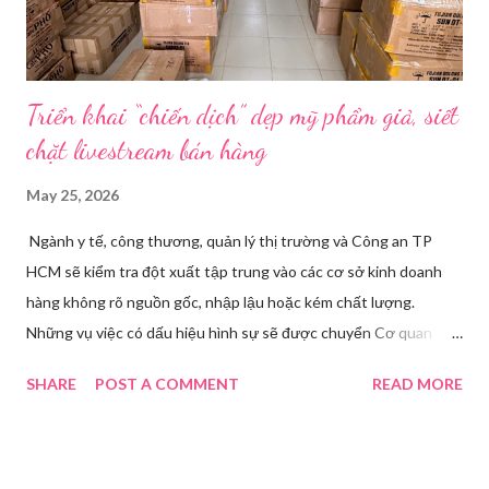
Triển khai “chiến dịch” dẹp mỹ phẩm giả, siết
chặt livestream bán hàng
May 25, 2026
Ngành y tế, công thương, quản lý thị trường và Công an TP
HCM sẽ kiểm tra đột xuất tập trung vào các cơ sở kinh doanh
hàng không rõ nguồn gốc, nhập lậu hoặc kém chất lượng.
Những vụ việc có dấu hiệu hình sự sẽ được chuyển Cơ quan
điều tra để xử lý triệt để. Phó Giám đốc Sở Y tế TP HCM Nguyễn
SHARE
POST A COMMENT
READ MORE
Hoài Nam đã ký ban hành Kế hoạch số 4316/KH-SYT về việc
tăng cường công tác quản lý nhà nước đối với lĩnh vực mỹ phẩm
trên địa bàn thành phố trong năm 2026. Theo Sở Y tế TP HCM,
thời gian qua, sự bùng nổ của mạng xã hội đã kéo theo tình