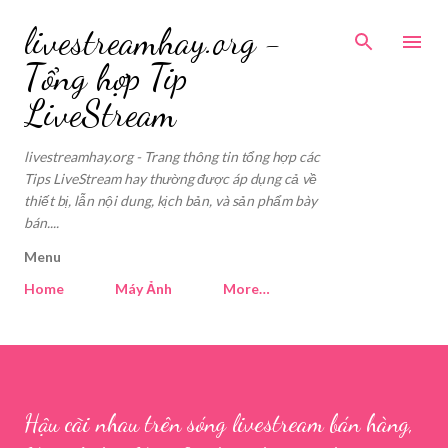
Skip to main content
livestreamhay.org -
Tổng hợp Tip
LiveStream
livestreamhay.org - Trang thông tin tổng hợp các
Tips LiveStream hay thường được áp dụng cả về
thiết bị, lẫn nội dung, kịch bản, và sản phẩm bày
bán....
Menu
Home
Máy Ảnh
More…
Hậu cãi nhau trên sóng livestream bán hàng,