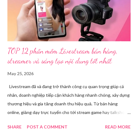
một số đối tượng khác đã tham gia tổ chức livestream nội dung
đồi trụy nhằm mục đích thu lợi. Các đối tượng liên quan gồm
L.V.D (sinh ...
TOP 12 phần mềm Livestream bán hàng,
streamer và sáng tạo nội dung tốt nhất
May 25, 2026
Livestream đã và đang trở thành công cụ quan trọng giúp cá
nhân, doanh nghiệp tiếp cận khách hàng nhanh chóng, xây dựng
thương hiệu và gia tăng doanh thu hiệu quả. Từ bán hàng
online, giảng dạy trực tuyến cho tới stream game hay talkshow,
nhu cầu sử dụng phần mềm Livestream ngày càng tăng mạnh.
SHARE
POST A COMMENT
READ MORE
Trong bài viết dưới đây, chúng tôi sẽ giới thiệu chi tiết 12 công