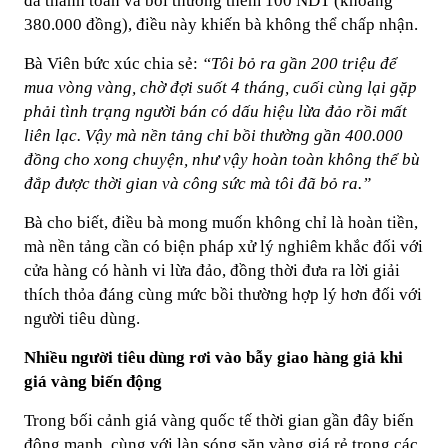
đã thanh toán và bồi thường thêm 100 NDT (khoảng
380.000 đồng), điều này khiến bà không thể chấp nhận.
Bà Viên bức xúc chia sẻ:
“Tôi bỏ ra gần 200 triệu để
mua vòng vàng, chờ đợi suốt 4 tháng, cuối cùng lại gặp
phải tình trạng người bán có dấu hiệu lừa đảo rồi mất
liên lạc. Vậy mà nền tảng chỉ bồi thường gần 400.000
đồng cho xong chuyện, như vậy hoàn toàn không thể bù
đắp được thời gian và công sức mà tôi đã bỏ ra.”
Bà cho biết, điều bà mong muốn không chỉ là hoàn tiền,
mà nền tảng cần có biện pháp xử lý nghiêm khắc đối với
cửa hàng có hành vi lừa đảo, đồng thời đưa ra lời giải
thích thỏa đáng cùng mức bồi thường hợp lý hơn đối với
người tiêu dùng.
Nhiều người tiêu dùng rơi vào bẫy giao hàng giả khi
giá vàng biến động
Trong bối cảnh giá vàng quốc tế thời gian gần đây biến
động mạnh, cùng với làn sóng săn vàng giá rẻ trong các