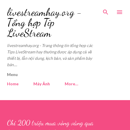
Skip to main content
livestreamhay.org -
Tổng hợp Tip
LiveStream
livestreamhay.org - Trang thông tin tổng hợp các
Tips LiveStream hay thường được áp dụng cả về
thiết bị, lẫn nội dung, kịch bản, và sản phẩm bày
bán....
Menu
Home
Máy Ảnh
More…
Chi 200 triệu mua vòng vàng qua