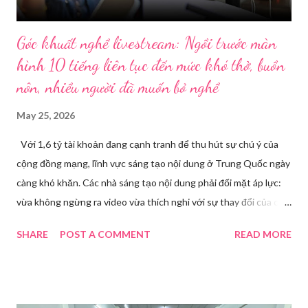
Góc khuất nghề livestream: Ngồi trước màn
hình 10 tiếng liên tục đến mức khó thở, buồn
nôn, nhiều người đã muốn bỏ nghề
May 25, 2026
Với 1,6 tỷ tài khoản đang cạnh tranh để thu hút sự chú ý của
cộng đồng mạng, lĩnh vực sáng tạo nội dung ở Trung Quốc ngày
càng khó khăn. Các nhà sáng tạo nội dung phải đối mặt áp lực:
vừa không ngừng ra video vừa thích nghi với sự thay đổi của các
nền tảng. Một phụ nữ livestream trang điểm trong gian hàng của
SHARE
POST A COMMENT
READ MORE
Huawei tại Hội nghị Di động Thế giới tại Thượng Hải năm 2021.
Ảnh: Sixth Tone “Ông ơi, đến giờ đi làm rồi.” Wu Jieying, 27 tuổi,
kéo ông mình ra khỏi ghế sofa lúc ông đang xem TV, mặc kệ ông
càu nhàu. Mẹ cô, vừa dắt chó đi dạo về, cũng bị cô hối nhanh