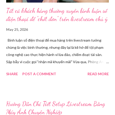
Tất cả khách hàng thường xuyên bình luận số
điện thoại để "chốt đơn" trên livestream chú ý
May 25, 2026
Bình luận số điện thoại để mua hàng trên livestream tưởng
chừng là việc bình thường, nhưng đây lại là kẽ hở để tội phạm
công nghệ cao thực hiện hành vi lừa đảo, chiếm đoạt tài sản.
Sập bẫy vì cuộc gọi "nhận mã khuyến mãi" Vừa qua, Phòng An
ninh mạng và phòng, chống tội phạm sử dụng công nghệ cao,
SHARE
POST A COMMENT
READ MORE
Công an tỉnh Bắc Ninh đã tiếp nhận đơn trình báo của chị
Nguyễn Thuỳ T, về việc chị bị kẻ xấu lừa đảo chiếm đoạt tài
khoản Facebook cá nhân. Câu chuyện bắt đầu khi chị T theo dõi
một phiên livestream bán hàng trên mạng và để lại số điện thoại
Hướng Dẫn Chi Tiết Setup Livestream Bằng
cá nhân tại phần bình luận, để đặt hàng. Chỉ một thời gian ngắn
Máy Ảnh Chuyên Nghiệp
sau, chị nhận được cuộc gọi từ một người tự xưng là chủ shop,