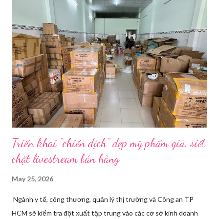
thay đồ. Chỉ trong vài phút, phòng khách được sắp xếp lại. Hai
đèn chiếu ngược sáng bật lên. Một chiếc điện thoại được gắn cố
định. Cả ba người vào vị trí. Wu đã chuẩn bị sẵn lời thoại và trao
đổi trước cách diễn đạt với ông và mẹ, thậm chí còn bàn xem
dùng từ nào trong phương ngữ Thượng Hải nghe tự nhiên nhất
trên camera. Ông cô nhăn mặt khi nghe giải thích về Thế vận
hội Mùa đông. “Người già như tụi ông không hiểu mấy cái này...
Triển khai “chiến dịch” dẹp mỹ phẩm giả, siết
chặt livestream bán hàng
May 25, 2026
Ngành y tế, công thương, quản lý thị trường và Công an TP
HCM sẽ kiểm tra đột xuất tập trung vào các cơ sở kinh doanh