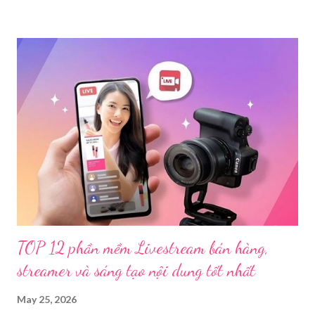
Trước đó, ngày 17/3, Phòng Cảnh sát hình sự Công an tỉnh Cao
Bằng tiếp nhận tố giác của công dân về việc trên một số ứng
dụng điện thoại xuất hiện các hoạt động phát trực tiếp nội dung
nhạy cảm, có dấu hiệu vi phạm pháp luật. Ngay sau khi tiếp
nhận, đơn vị đã nhanh chóng tổ chức xác minh, thu thập dữ liệu
để làm rõ. Kết quả điều tra ban đầu xác định, Triệu Thị Dung
(sinh năm 1994), trú tại xã Phủ Thông, tỉnh Thái Nguyên, cùng
một số đối tượng khác đã tham gia tổ chức livestream nội dung
đồi trụy nhằm mục đích thu lợi. Các đối tượng liên quan gồm
L.V.D (sinh ...
TOP 12 phần mềm Livestream bán hàng,
streamer và sáng tạo nội dung tốt nhất
May 25, 2026