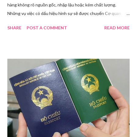
hàng không rõ nguồn gốc, nhập lậu hoặc kém chất lượng.
Những vụ việc có dấu hiệu hình sự sẽ được chuyển Cơ quan
điều tra để xử lý triệt để. Phó Giám đốc Sở Y tế TP HCM Nguyễn
SHARE
POST A COMMENT
READ MORE
Hoài Nam đã ký ban hành Kế hoạch số 4316/KH-SYT về việc
tăng cường công tác quản lý nhà nước đối với lĩnh vực mỹ phẩm
trên địa bàn thành phố trong năm 2026. Theo Sở Y tế TP HCM,
thời gian qua, sự bùng nổ của mạng xã hội đã kéo theo tình
trạng kinh doanh mỹ phẩm thật - giả lẫn lộn. Để chấn chỉnh, Sở Y
tế TP HCM sẽ phối hợp với các sở, ngành và chính quyền địa
phương tăng cường kiểm tra, giám sát. Đợt này, Phòng Nghiệp
vụ Dược sẽ tham mưu Giám đốc Sở Y tế thành lập Tổ công tác
về mỹ phẩm. Cơ quan Cảnh sát điều tra Công an TP HCM vừa
triệt phá đường dây sản xuất, buôn bán mỹ phẩm giả quy mô
lớn, hoạt động tinh vi ngay giữa khu dân cư ở phường Tân Tạo.
Bên cạnh đó, Sở Y tế sẽ công khai danh ...