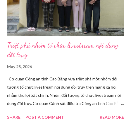
Triệt phá nhóm tổ chức livestream nội dung
đồi trụy
May 25, 2026
Cơ quan Công an tỉnh Cao Bằng vừa triệt phá một nhóm đối
tượng tổ chức livestream nội dung đồi trụy trên mạng xã hội
nhằm thu lợi bất chính. Nhóm đối tượng tổ chức livestream nội
dung đồi trụy. Cơ quan Cảnh sát điều tra Công an tỉnh Cao Bằng
đã ra quyết định khởi tố vụ án, khởi tố bị can và thi hành lệnh
SHARE
POST A COMMENT
READ MORE
tạm giam đối với Triệu Thị Dung về hành vi truyền bá văn hóa
phẩm đồi trụy thông qua hình thức livestream trên mạng xã hội.