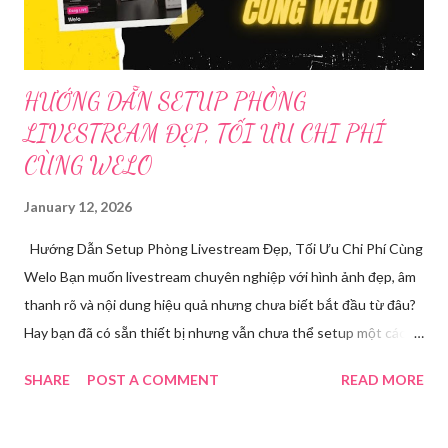
mềm sẽ giúp bu...
HƯỚNG DẪN SETUP PHÒNG
LIVESTREAM ĐẸP, TỐI ƯU CHI PHÍ
CÙNG WELO
January 12, 2026
Hướng Dẫn Setup Phòng Livestream Đẹp, Tối Ưu Chi Phí Cùng
Welo Bạn muốn livestream chuyên nghiệp với hình ảnh đẹp, âm
thanh rõ và nội dung hiệu quả nhưng chưa biết bắt đầu từ đâu?
Hay bạn đã có sẵn thiết bị nhưng vẫn chưa thể setup một cách
chuẩn chỉnh để tự tin lên sóng? Bài viết này chính là bản hướng
SHARE
POST A COMMENT
READ MORE
dẫn thực tế cùng giải pháp toàn diện dành cho bạn. Welo sẽ
chia sẻ chi tiết quy trình setup phòng livestream , đồng thời
mang đến dịch vụ chuyên sâu đã giúp hàng trăm chủ shop, idol,