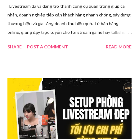
Livestream đã và đang trở thành công cụ quan trọng giúp cá
nhân, doanh nghiệp tiếp cận khách hàng nhanh chóng, xây dựng
thương hiệu và gia tăng doanh thu hiệu quả. Từ bán hàng
online, giảng dạy trực tuyến cho tới stream game hay talkshow,
nhu cầu sử dụng phần mềm Livestream ngày càng tăng mạnh.
SHARE
POST A COMMENT
READ MORE
Trong bài viết dưới đây, chúng tôi sẽ giới thiệu chi tiết 12 công
cụ phát trực tiếp chất lượng, dễ sử dụng và phổ biến nhất hiện
nay. Tổng quan về phần mềm livestream Livestream là hình thức
phát sóng trực tiếp nội dung video, âm thanh lên các nền tảng
mạng xã hội hoặc website theo thời gian thực. Để thực hiện
được điều này, người dùng cần đến sự hỗ trợ của những công cụ
chuyên biệt giúp xử lý hình ảnh, âm thanh, hiệu ứng và kết nối ổn
định. Những công cụ hỗ trợ livestream chuyên biệt Hiện nay,
phần mềm Livestream không chỉ phục vụ streamer hay game thủ
mà còn là trợ thủ đắc lực cho nhà bán hàng online, giáo viên,
doanh nghiệp, nhà sáng tạo nội dung. Việc lựa chọn đúng phần