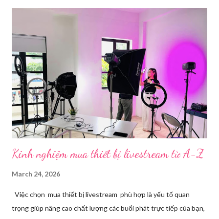
phát sóng trực tiếp nội dung video, âm thanh lên các nền tảng
mạng xã hội hoặc website theo thời gian thực. Để thực hiện
được điều này, người dùng cần đến sự hỗ trợ của những công cụ
chuyên biệt giúp xử lý hình ảnh, âm thanh, hiệu ứng và kết nối ổn
định. Những công cụ hỗ trợ livestream chuyên biệt Hiện nay,
phần mềm Livestream không chỉ phục vụ streamer hay game thủ
mà còn là trợ thủ đắc lực cho nhà bán hàng online, giáo viên,
doanh nghiệp, nhà sáng tạo nội dung. Việc lựa chọn đúng phần
mềm sẽ giúp bu...
Kinh nghiệm mua thiết bị livestream​ từ A-Z
March 24, 2026
Việc chọn mua thiết bị livestream phù hợp là yếu tố quan
trọng giúp nâng cao chất lượng các buổi phát trực tiếp của bạn,