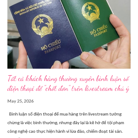
tế TP HCM sẽ phối hợp với các sở, ngành và chính quyền địa
phương tăng cường kiểm tra, giám sát. Đợt này, Phòng Nghiệp
vụ Dược sẽ tham mưu Giám đốc Sở Y tế thành lập Tổ công tác
về mỹ phẩm. Cơ quan Cảnh sát điều tra Công an TP HCM vừa
triệt phá đường dây sản xuất, buôn bán mỹ phẩm giả quy mô
lớn, hoạt động tinh vi ngay giữa khu dân cư ở phường Tân Tạo.
Bên cạnh đó, Sở Y tế sẽ công khai danh ...
Tất cả khách hàng thường xuyên bình luận số
điện thoại để "chốt đơn" trên livestream chú ý
May 25, 2026
Bình luận số điện thoại để mua hàng trên livestream tưởng
chừng là việc bình thường, nhưng đây lại là kẽ hở để tội phạm
công nghệ cao thực hiện hành vi lừa đảo, chiếm đoạt tài sản.