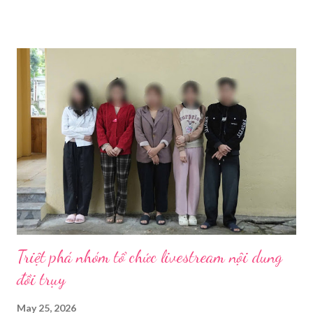
Để đảm bảo chất lượng hình ảnh, âm thanh tốt nhất và giúp quá
trình livestream mượt mà, chúng ta sẽ cần chuẩn bị các thiết bị
theo ba nhóm sau: 1.1. Thiết Bị Thu Hình Ảnh Và Âm
Thanh 1.1.1. Thân máy ảnh (Body máy
ảnh): Chọn máy ảnh có chất lượng ...
Triệt phá nhóm tổ chức livestream nội dung
đồi trụy
May 25, 2026