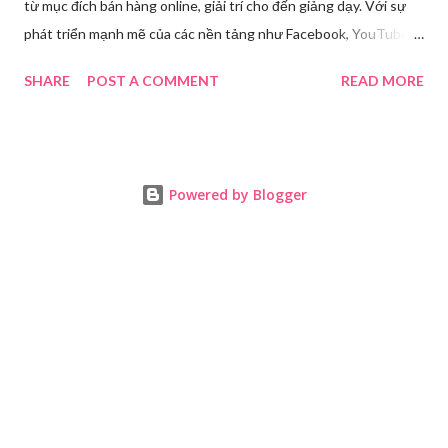
từ mục đích bán hàng online, giải trí cho đến giảng dạy. Với sự
phát triển mạnh mẽ của các nền tảng như Facebook, YouTube,
Tiktok,.. nhu cầu sở hữu những thiết bị chất lượng ngày càng
SHARE
POST A COMMENT
READ MORE
tăng. Tuy nhiên, để tìm ra được các thiết bị đáp ứng tốt nhu cầu
cá nhân với mức giá hợp lý đòi hỏi bạn phải cân nhắc kỹ lưỡng từ
nhu cầu sử dụng, ngân sách đến chất lượng âm thanh, hình ảnh
livestream. Nhu cầu livestream hiện nay Trong thời đại số hóa
Powered by Blogger
ngày càng phát triển, livestream đã trở thành một phương thức
giao tiếp phổ biến và hiệu quả trong nhiều lĩnh vực. Từ kinh
doanh, giáo dục, đến giải trí và tương tác cá nhân, livestream
đang thay đổi cách chúng ta kết nối và truyền tải thông điệp.
Thông qua các nền tảng mạng xã hội như Facebook, YouTube,
Tiktok, việc phát trực tiếp không chỉ giúp tiếp cận lượng lớn
khán giả một cách nhanh chóng mà còn mang đến nhiều lợi ...