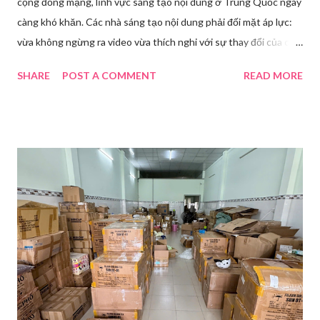
cộng đồng mạng, lĩnh vực sáng tạo nội dung ở Trung Quốc ngày
càng khó khăn. Các nhà sáng tạo nội dung phải đối mặt áp lực:
vừa không ngừng ra video vừa thích nghi với sự thay đổi của các
nền tảng. Một phụ nữ livestream trang điểm trong gian hàng của
SHARE
POST A COMMENT
READ MORE
Huawei tại Hội nghị Di động Thế giới tại Thượng Hải năm 2021.
Ảnh: Sixth Tone “Ông ơi, đến giờ đi làm rồi.” Wu Jieying, 27 tuổi,
kéo ông mình ra khỏi ghế sofa lúc ông đang xem TV, mặc kệ ông
càu nhàu. Mẹ cô, vừa dắt chó đi dạo về, cũng bị cô hối nhanh
thay đồ. Chỉ trong vài phút, phòng khách được sắp xếp lại. Hai
đèn chiếu ngược sáng bật lên. Một chiếc điện thoại được gắn cố
định. Cả ba người vào vị trí. Wu đã chuẩn bị sẵn lời thoại và trao
đổi trước cách diễn đạt với ông và mẹ, thậm chí còn bàn xem
dùng từ nào trong phương ngữ Thượng Hải nghe tự nhiên nhất
trên camera. Ông cô nhăn mặt khi nghe giải thích về Thế vận
hội Mùa đông. “Người già như tụi ông không hiểu mấy cái này...