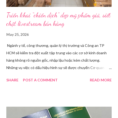
Triển khai “chiến dịch” dẹp mỹ phẩm giả, siết
chặt livestream bán hàng
May 25, 2026
Ngành y tế, công thương, quản lý thị trường và Công an TP
HCM sẽ kiểm tra đột xuất tập trung vào các cơ sở kinh doanh
hàng không rõ nguồn gốc, nhập lậu hoặc kém chất lượng.
Những vụ việc có dấu hiệu hình sự sẽ được chuyển Cơ quan
điều tra để xử lý triệt để. Phó Giám đốc Sở Y tế TP HCM Nguyễn
SHARE
POST A COMMENT
READ MORE
Hoài Nam đã ký ban hành Kế hoạch số 4316/KH-SYT về việc
tăng cường công tác quản lý nhà nước đối với lĩnh vực mỹ phẩm
trên địa bàn thành phố trong năm 2026. Theo Sở Y tế TP HCM,
thời gian qua, sự bùng nổ của mạng xã hội đã kéo theo tình
trạng kinh doanh mỹ phẩm thật - giả lẫn lộn. Để chấn chỉnh, Sở Y