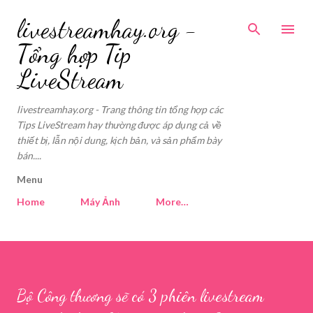
Skip to main content
livestreamhay.org -
Tổng hợp Tip
LiveStream
livestreamhay.org - Trang thông tin tổng hợp các
Tips LiveStream hay thường được áp dụng cả về
thiết bị, lẫn nội dung, kịch bản, và sản phẩm bày
bán....
Menu
Home
Máy Ảnh
More…
Bộ Công thương sẽ có 3 phiên livestream