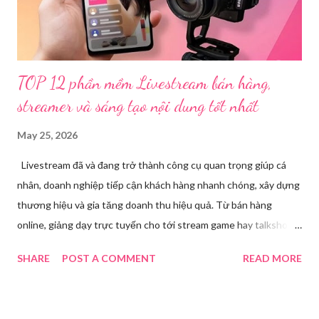
đồi trụy nhằm mục đích thu lợi. Các đối tượng liên quan gồm
L.V.D (sinh ...
TOP 12 phần mềm Livestream bán hàng,
streamer và sáng tạo nội dung tốt nhất
May 25, 2026
Livestream đã và đang trở thành công cụ quan trọng giúp cá
nhân, doanh nghiệp tiếp cận khách hàng nhanh chóng, xây dựng
thương hiệu và gia tăng doanh thu hiệu quả. Từ bán hàng
online, giảng dạy trực tuyến cho tới stream game hay talkshow,
nhu cầu sử dụng phần mềm Livestream ngày càng tăng mạnh.
SHARE
POST A COMMENT
READ MORE
Trong bài viết dưới đây, chúng tôi sẽ giới thiệu chi tiết 12 công
cụ phát trực tiếp chất lượng, dễ sử dụng và phổ biến nhất hiện
nay. Tổng quan về phần mềm livestream Livestream là hình thức