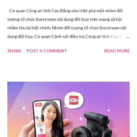
Cơ quan Công an tỉnh Cao Bằng vừa triệt phá một nhóm đối
tượng tổ chức livestream nội dung đồi trụy trên mạng xã hội
nhằm thu lợi bất chính. Nhóm đối tượng tổ chức livestream nội
dung đồi trụy. Cơ quan Cảnh sát điều tra Công an tỉnh Cao Bằng
đã ra quyết định khởi tố vụ án, khởi tố bị can và thi hành lệnh
SHARE
POST A COMMENT
READ MORE
tạm giam đối với Triệu Thị Dung về hành vi truyền bá văn hóa
phẩm đồi trụy thông qua hình thức livestream trên mạng xã hội.
Trước đó, ngày 17/3, Phòng Cảnh sát hình sự Công an tỉnh Cao
Bằng tiếp nhận tố giác của công dân về việc trên một số ứng
dụng điện thoại xuất hiện các hoạt động phát trực tiếp nội dung
nhạy cảm, có dấu hiệu vi phạm pháp luật. Ngay sau khi tiếp
nhận, đơn vị đã nhanh chóng tổ chức xác minh, thu thập dữ liệu
để làm rõ. Kết quả điều tra ban đầu xác định, Triệu Thị Dung
(sinh năm 1994), trú tại xã Phủ Thông, tỉnh Thái Nguyên, cùng
một số đối tượng khác đã tham gia tổ chức livestream nội dung