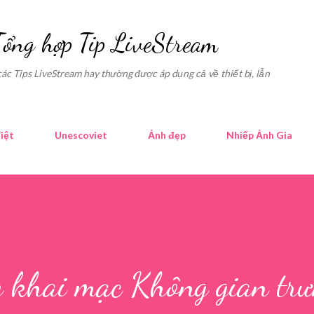
Skip to main content
Tổng hợp Tip LiveStream
các Tips LiveStream hay thường được áp dụng cả về thiết bị, lẫn
iệt
Unescoviet
Ảnh đẹp
Nhiếp Ảnh Gia
 khai mạc Không gian trư