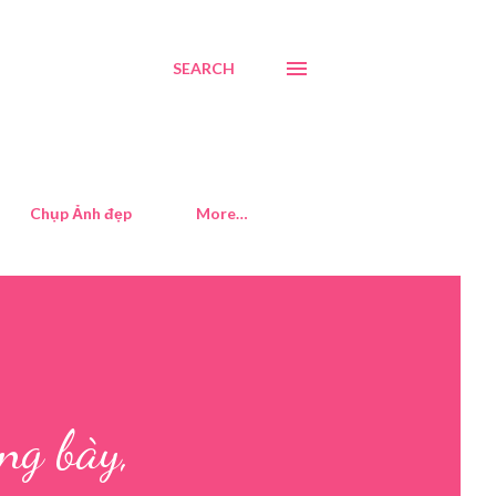
SEARCH
Chụp Ảnh đẹp
More…
ng bày,