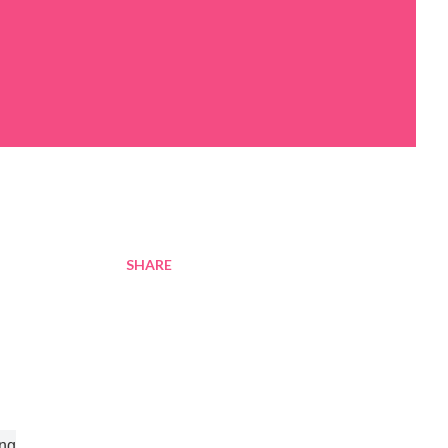
SHARE
ờng