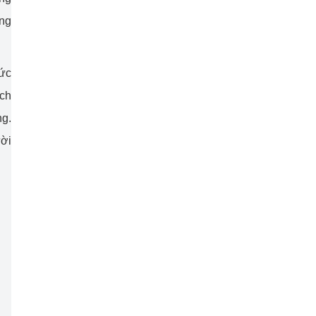
ong
hức
ích
ng.
ười