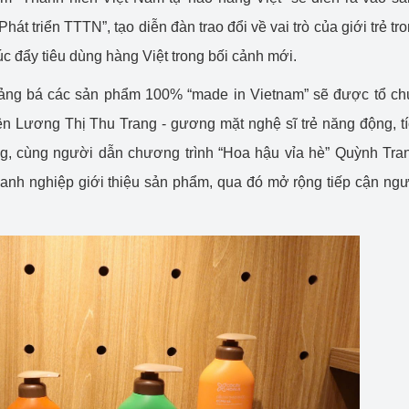
hát triển TTTN”, tạo diễn đàn trao đổi về vai trò của giới trẻ tr
c đẩy tiêu dùng hàng Việt trong bối cảnh mới.
quảng bá các sản phẩm 100% “made in Vietnam” sẽ được tổ c
iên Lương Thị Thu Trang - gương mặt nghệ sĩ trẻ năng động, t
g, cùng người dẫn chương trình “Hoa hậu vỉa hè” Quỳnh Tra
nh nghiệp giới thiệu sản phẩm, qua đó mở rộng tiếp cận ng