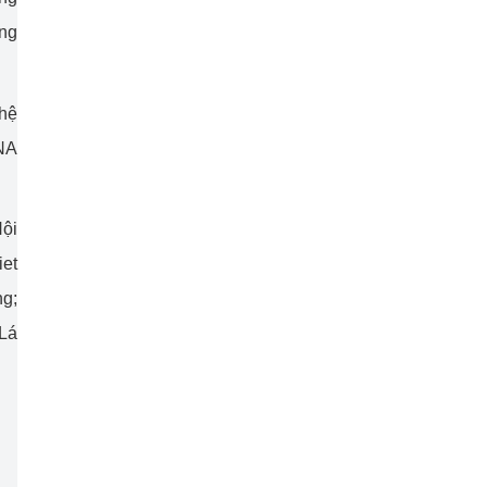
ờng
ghệ
NA
ội
iet
ng;
 Lá