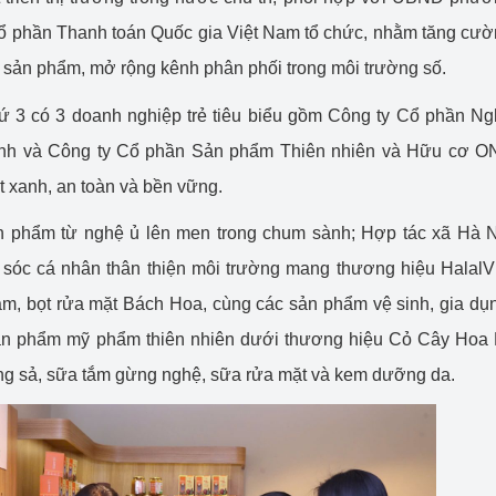
ổ phần Thanh toán Quốc gia Việt Nam tổ chức, nhằm tăng cư
ụ sản phẩm, mở rộng kênh phân phối trong môi trường số.
hứ 3 có 3 doanh nghiệp trẻ tiêu biểu gồm Công ty Cổ phần N
nh và Công ty Cổ phần Sản phẩm Thiên nhiên và Hữu cơ O
t xanh, an toàn và bền vững.
 phẩm từ nghệ ủ lên men trong chum sành; Hợp tác xã Hà N
sóc cá nhân thân thiện môi trường mang thương hiệu HalalV
ắm, bọt rửa mặt Bách Hoa, cùng các sản phẩm vệ sinh, gia dụ
 sản phẩm mỹ phẩm thiên nhiên dưới thương hiệu Cỏ Cây Hoa
ừng sả, sữa tắm gừng nghệ, sữa rửa mặt và kem dưỡng da.