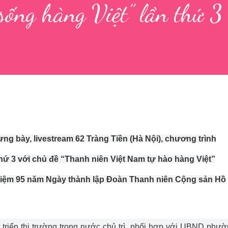
 sống hàng Việt” lần thứ 3
rưng bày, livestream 62 Tràng Tiền (Hà Nội), chương trình
hứ 3 với chủ đề “Thanh niên Việt Nam tự hào hàng Việt”
 niệm 95 năm Ngày thành lập Đoàn Thanh niên Cộng sản Hồ
triển thị trường trong nước chủ trì, phối hợp với UBND phư