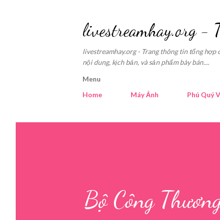
livestreamhay.org - 
livestreamhay.org - Trang thông tin tổng hợp 
nội dung, kịch bản, và sản phẩm bày bán....
Menu
Home
Máy Ảnh
Phú Quý V
Bộ Công Thương