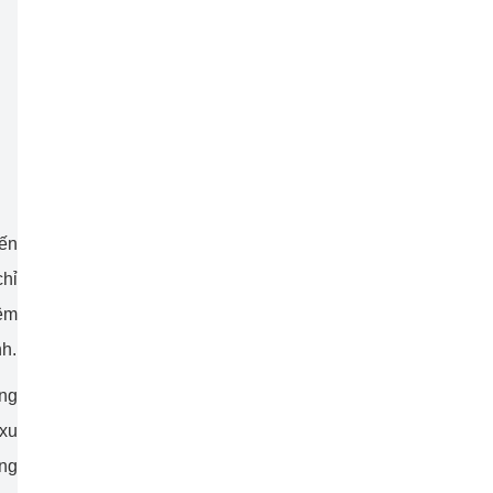
đến
chỉ
iệm
nh.
ong
 xu
ớng