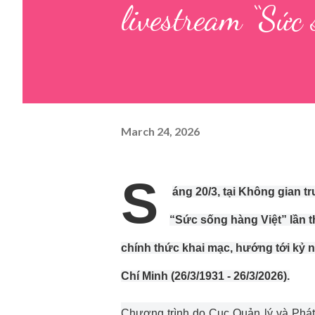
livestream “Sức
March 24, 2026
S
áng 20/3, tại Không gian t
“Sức sống hàng Việt” lần t
chính thức khai mạc, hướng tới kỷ
Chí Minh (26/3/1931 - 26/3/2026).
Chương trình do Cục Quản lý và Phát 