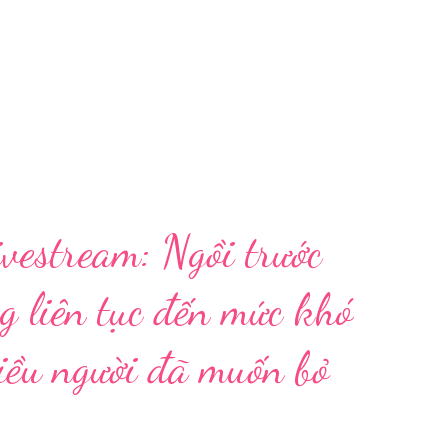
vestream: Ngồi trước
g liên tục đến mức khó
hiều người đã muốn bỏ