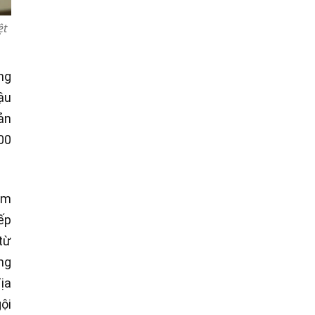
ệt
ng
ậu
ản
00
ăm
ếp
từ
ng
ịa
ội