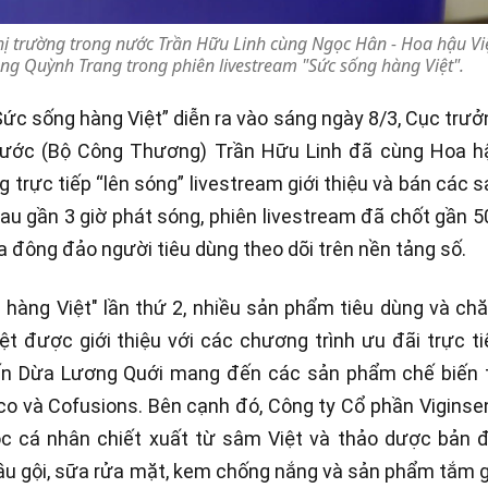
thị trường trong nước Trần Hữu Linh cùng Ngọc Hân - Hoa hậu Vi
g Quỳnh Trang trong phiên livestream "Sức sống hàng Việt".
Sức sống hàng Việt” diễn ra vào sáng ngày 8/3, Cục trưở
g nước (Bộ Công Thương) Trần Hữu Linh đã cùng Hoa h
trực tiếp “lên sóng” livestream giới thiệu và bán các s
au gần 3 giờ phát sóng, phiên livestream đã chốt gần 5
 đông đảo người tiêu dùng theo dõi trên nền tảng số.
 hàng Việt" lần thứ 2, nhiều sản phẩm tiêu dùng và ch
t được giới thiệu với các chương trình ưu đãi trực ti
ến Dừa Lương Quới mang đến các sản phẩm chế biến 
co và Cofusions. Bên cạnh đó, Công ty Cổ phần Viginse
 cá nhân chiết xuất từ sâm Việt và thảo dược bản đ
u gội, sữa rửa mặt, kem chống nắng và sản phẩm tắm g