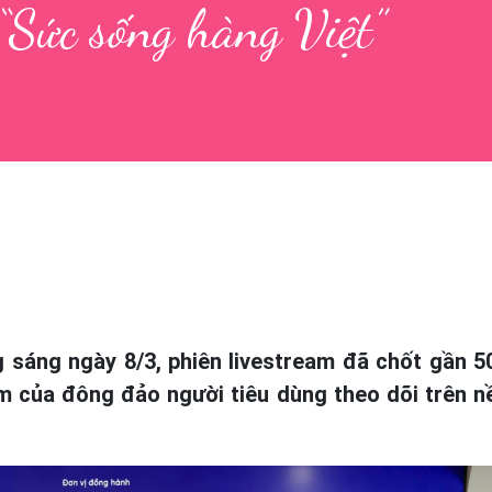
 “Sức sống hàng Việt”
g sáng ngày 8/3, phiên livestream đã chốt gần 5
m của đông đảo người tiêu dùng theo dõi trên n