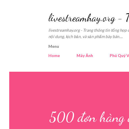
livestreamhay.org - 
livestreamhay.org - Trang thông tin tổng hợp 
nội dung, kịch bản, và sản phẩm bày bán....
Menu
Home
Máy Ảnh
Phú Quý V
500 đơn hàng đư