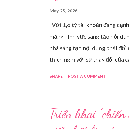
May 25, 2026
Với 1,6 tỷ tài khoản đang cạnh
mạng, lĩnh vực sáng tạo nội du
nhà sáng tạo nội dung phải đối
thích nghi với sự thay đổi của 
điểm trong gian hàng của Huawe
SHARE
POST A COMMENT
Hải năm 2021. Ảnh: Sixth Tone “
tuổi, kéo ông mình ra khỏi ghế
nhàu. Mẹ cô, vừa dắt chó đi dạo
Triển khai “chiến
vài phút, phòng khách được sắp 
Một chiếc điện thoại được gắn c