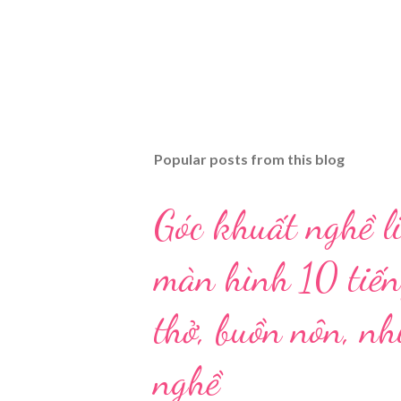
Popular posts from this blog
Góc khuất nghề li
màn hình 10 tiến
thở, buồn nôn, n
nghề