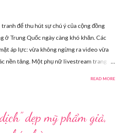
 tranh để thu hút sự chú ý của cộng đồng
ng ở Trung Quốc ngày càng khó khăn. Các
 mặt áp lực: vừa không ngừng ra video vừa
các nền tảng. Một phụ nữ livestream trang
i tại Hội nghị Di động Thế giới tại Thượng
READ MORE
Ông ơi, đến giờ đi làm rồi.” Wu Jieying, 27
 sofa lúc ông đang xem TV, mặc kệ ông càu
 về, cũng bị cô hối nhanh thay đồ. Chỉ trong
 dịch” dẹp mỹ phẩm giả,
xếp lại. Hai đèn chiếu ngược sáng bật lên.
ố định. Cả ba người vào vị trí. Wu đã chuẩn