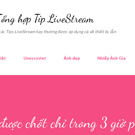
Skip to main content
Tổng hợp Tip LiveStream
các Tips LiveStream hay thường được áp dụng cả về thiết bị, lẫn
iệt
Unescoviet
Ảnh đẹp
Nhiếp Ảnh Gia
ợc chốt chỉ trong 3 giờ 