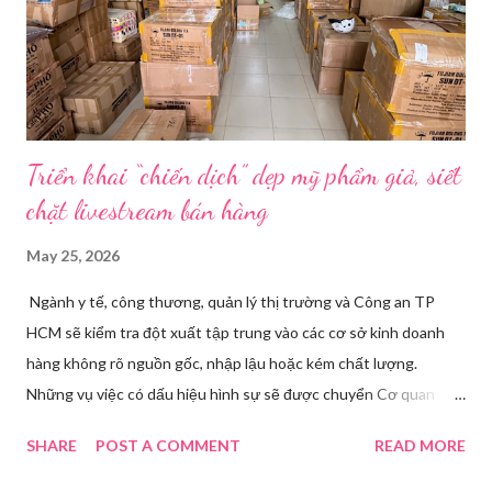
trên camera. Ông cô nhăn mặt khi nghe giải thích về Thế vận
hội Mùa đông. “Người già như tụi ông không hiểu mấy cái này...
Triển khai “chiến dịch” dẹp mỹ phẩm giả, siết
chặt livestream bán hàng
May 25, 2026
Ngành y tế, công thương, quản lý thị trường và Công an TP
HCM sẽ kiểm tra đột xuất tập trung vào các cơ sở kinh doanh
hàng không rõ nguồn gốc, nhập lậu hoặc kém chất lượng.
Những vụ việc có dấu hiệu hình sự sẽ được chuyển Cơ quan
điều tra để xử lý triệt để. Phó Giám đốc Sở Y tế TP HCM Nguyễn
SHARE
POST A COMMENT
READ MORE
Hoài Nam đã ký ban hành Kế hoạch số 4316/KH-SYT về việc
tăng cường công tác quản lý nhà nước đối với lĩnh vực mỹ phẩm