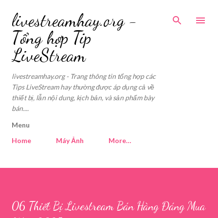
Skip to main content
livestreamhay.org -
Tổng hợp Tip
LiveStream
livestreamhay.org - Trang thông tin tổng hợp các
Tips LiveStream hay thường được áp dụng cả về
thiết bị, lẫn nội dung, kịch bản, và sản phẩm bày
bán....
Menu
Home
Máy Ảnh
More…
06 Thiết Bị Livestream Bán Hàng Đáng Mua