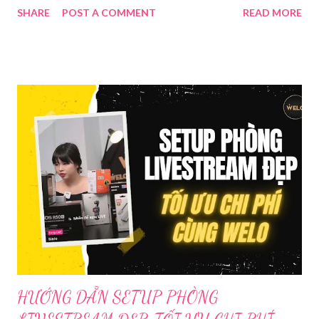
SHARE
POST A COMMENT
READ MORE
Trong bài viết dưới đây, chúng tôi sẽ giới thiệu chi tiết 12 công
cụ phát trực tiếp chất lượng, dễ sử dụng và phổ biến nhất hiện
nay. Tổng quan về phần mềm livestream Livestream là hình thức
phát sóng trực tiếp nội dung video, âm thanh lên các nền tảng
mạng xã hội hoặc website theo thời gian thực. Để thực hiện
được điều này, người dùng cần đến sự hỗ trợ của những công cụ
chuyên biệt giúp xử lý hình ảnh, âm thanh, hiệu ứng và kết nối ổn
định. Những công cụ hỗ trợ livestream chuyên biệt Hiện nay,
phần mềm Livestream không chỉ phục vụ streamer hay game thủ
mà còn là trợ thủ đắc lực cho nhà bán hàng online, giáo viên,
doanh nghiệp, nhà sáng tạo nội dung. Việc lựa chọn đúng phần
mềm sẽ giúp bu...
HƯỚNG DẪN SETUP PHÒNG