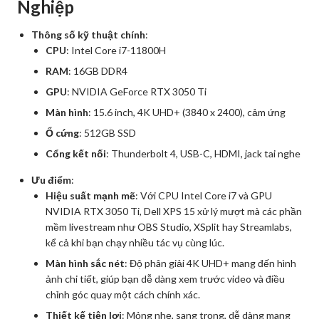
Nghiệp
Thông số kỹ thuật chính
:
CPU
: Intel Core i7-11800H
RAM
: 16GB DDR4
GPU
: NVIDIA GeForce RTX 3050 Ti
Màn hình
: 15.6 inch, 4K UHD+ (3840 x 2400), cảm ứng
Ổ cứng
: 512GB SSD
Cổng kết nối
: Thunderbolt 4, USB-C, HDMI, jack tai nghe
Ưu điểm
:
Hiệu suất mạnh mẽ
: Với CPU Intel Core i7 và GPU
NVIDIA RTX 3050 Ti, Dell XPS 15 xử lý mượt mà các phần
mềm livestream như OBS Studio, XSplit hay Streamlabs,
kể cả khi bạn chạy nhiều tác vụ cùng lúc.
Màn hình sắc nét
: Độ phân giải 4K UHD+ mang đến hình
ảnh chi tiết, giúp bạn dễ dàng xem trước video và điều
chỉnh góc quay một cách chính xác.
Thiết kế tiện lợi
: Mỏng nhẹ, sang trọng, dễ dàng mang