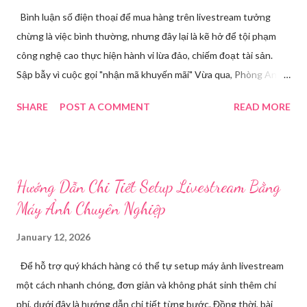
Bình luận số điện thoại để mua hàng trên livestream tưởng
chừng là việc bình thường, nhưng đây lại là kẽ hở để tội phạm
công nghệ cao thực hiện hành vi lừa đảo, chiếm đoạt tài sản.
Sập bẫy vì cuộc gọi "nhận mã khuyến mãi" Vừa qua, Phòng An
ninh mạng và phòng, chống tội phạm sử dụng công nghệ cao,
SHARE
POST A COMMENT
READ MORE
Công an tỉnh Bắc Ninh đã tiếp nhận đơn trình báo của chị
Nguyễn Thuỳ T, về việc chị bị kẻ xấu lừa đảo chiếm đoạt tài
khoản Facebook cá nhân. Câu chuyện bắt đầu khi chị T theo dõi
một phiên livestream bán hàng trên mạng và để lại số điện thoại
Hướng Dẫn Chi Tiết Setup Livestream Bằng
cá nhân tại phần bình luận, để đặt hàng. Chỉ một thời gian ngắn
Máy Ảnh Chuyên Nghiệp
sau, chị nhận được cuộc gọi từ một người tự xưng là chủ shop,
thông báo chị may mắn nhận được mã khuyến mãi lớn. Các
January 12, 2026
trường hợp bị thu hồi hộ chiếu từ ngày 1/7 tới đây theo quy định
Để hỗ trợ quý khách hàng có thể tự setup máy ảnh livestream
mới nhất Để "xác nhận phần quà", đối tượng yêu cầu chị T cung
một cách nhanh chóng, đơn giản và không phát sinh thêm chi
cấp mã OTP vừa được gửi về điện thoại của chị. Do đang vui
phí, dưới đây là hướng dẫn chi tiết từng bước. Đồng thời, bài
mừng vì trúng thưởng và bị đối tượng thúc giục mã chỉ có hiệu