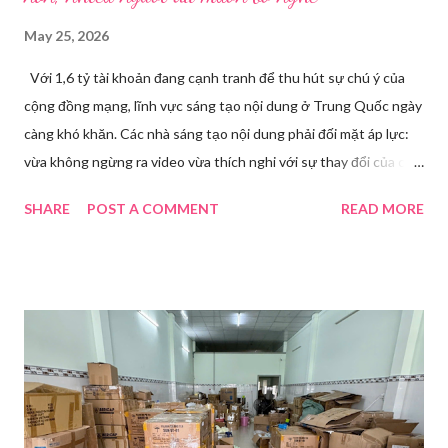
May 25, 2026
Với 1,6 tỷ tài khoản đang cạnh tranh để thu hút sự chú ý của
cộng đồng mạng, lĩnh vực sáng tạo nội dung ở Trung Quốc ngày
càng khó khăn. Các nhà sáng tạo nội dung phải đối mặt áp lực:
vừa không ngừng ra video vừa thích nghi với sự thay đổi của các
nền tảng. Một phụ nữ livestream trang điểm trong gian hàng của
SHARE
POST A COMMENT
READ MORE
Huawei tại Hội nghị Di động Thế giới tại Thượng Hải năm 2021.
Ảnh: Sixth Tone “Ông ơi, đến giờ đi làm rồi.” Wu Jieying, 27 tuổi,
kéo ông mình ra khỏi ghế sofa lúc ông đang xem TV, mặc kệ ông
càu nhàu. Mẹ cô, vừa dắt chó đi dạo về, cũng bị cô hối nhanh
thay đồ. Chỉ trong vài phút, phòng khách được sắp xếp lại. Hai
đèn chiếu ngược sáng bật lên. Một chiếc điện thoại được gắn cố
định. Cả ba người vào vị trí. Wu đã chuẩn bị sẵn lời thoại và trao
đổi trước cách diễn đạt với ông và mẹ, thậm chí còn bàn xem
dùng từ nào trong phương ngữ Thượng Hải nghe tự nhiên nhất