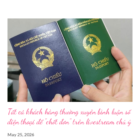
trên địa bàn thành phố trong năm 2026. Theo Sở Y tế TP HCM,
thời gian qua, sự bùng nổ của mạng xã hội đã kéo theo tình
trạng kinh doanh mỹ phẩm thật - giả lẫn lộn. Để chấn chỉnh, Sở Y
tế TP HCM sẽ phối hợp với các sở, ngành và chính quyền địa
phương tăng cường kiểm tra, giám sát. Đợt này, Phòng Nghiệp
vụ Dược sẽ tham mưu Giám đốc Sở Y tế thành lập Tổ công tác
về mỹ phẩm. Cơ quan Cảnh sát điều tra Công an TP HCM vừa
triệt phá đường dây sản xuất, buôn bán mỹ phẩm giả quy mô
lớn, hoạt động tinh vi ngay giữa khu dân cư ở phường Tân Tạo.
Bên cạnh đó, Sở Y tế sẽ công khai danh ...
Tất cả khách hàng thường xuyên bình luận số
điện thoại để "chốt đơn" trên livestream chú ý
May 25, 2026