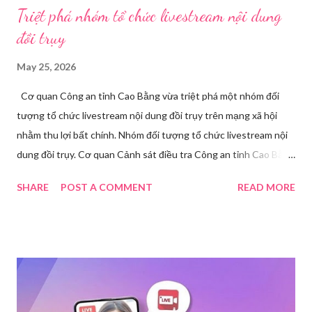
Triệt phá nhóm tổ chức livestream nội dung
đồi trụy
May 25, 2026
Cơ quan Công an tỉnh Cao Bằng vừa triệt phá một nhóm đối
tượng tổ chức livestream nội dung đồi trụy trên mạng xã hội
nhằm thu lợi bất chính. Nhóm đối tượng tổ chức livestream nội
dung đồi trụy. Cơ quan Cảnh sát điều tra Công an tỉnh Cao Bằng
đã ra quyết định khởi tố vụ án, khởi tố bị can và thi hành lệnh
SHARE
POST A COMMENT
READ MORE
tạm giam đối với Triệu Thị Dung về hành vi truyền bá văn hóa
phẩm đồi trụy thông qua hình thức livestream trên mạng xã hội.
Trước đó, ngày 17/3, Phòng Cảnh sát hình sự Công an tỉnh Cao
Bằng tiếp nhận tố giác của công dân về việc trên một số ứng
dụng điện thoại xuất hiện các hoạt động phát trực tiếp nội dung
nhạy cảm, có dấu hiệu vi phạm pháp luật. Ngay sau khi tiếp
nhận, đơn vị đã nhanh chóng tổ chức xác minh, thu thập dữ liệu