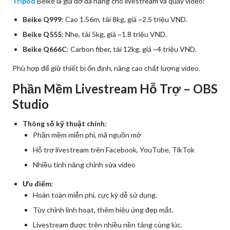
Tripod
Beike là giá đỡ đa năng cho livestream và quay video:
Beike Q999
: Cao 1.56m, tải 8kg, giá ~2.5 triệu VND.
Beike Q555
: Nhẹ, tải 5kg, giá ~1.8 triệu VND.
Beike Q666C
: Carbon fiber, tải 12kg, giá ~4 triệu VND.
Phù hợp để giữ thiết bị ổn định, nâng cao chất lượng video.
Phần Mềm Livestream Hỗ Trợ – OBS
Studio
Thông số kỹ thuật chính
:
Phần mềm miễn phí, mã nguồn mở
Hỗ trợ livestream trên Facebook, YouTube, TikTok
Nhiều tính năng chỉnh sửa video
Ưu điểm
:
Hoàn toàn miễn phí, cực kỳ dễ sử dụng.
Tùy chỉnh linh hoạt, thêm hiệu ứng đẹp mắt.
Livestream được trên nhiều nền tảng cùng lúc.