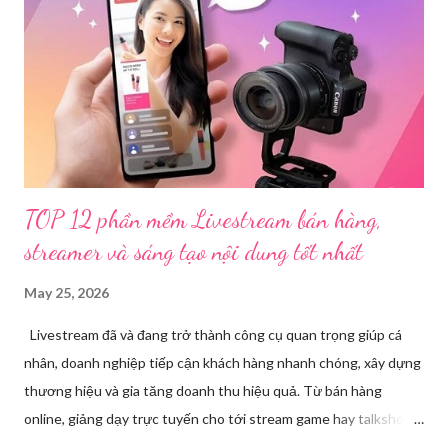
để làm rõ. Kết quả điều tra ban đầu xác định, Triệu Thị Dung
(sinh năm 1994), trú tại xã Phủ Thông, tỉnh Thái Nguyên, cùng
một số đối tượng khác đã tham gia tổ chức livestream nội dung
đồi trụy nhằm mục đích thu lợi. Các đối tượng liên quan gồm
L.V.D (sinh ...
TOP 12 phần mềm Livestream bán hàng,
streamer và sáng tạo nội dung tốt nhất
May 25, 2026
Livestream đã và đang trở thành công cụ quan trọng giúp cá
nhân, doanh nghiệp tiếp cận khách hàng nhanh chóng, xây dựng
thương hiệu và gia tăng doanh thu hiệu quả. Từ bán hàng
online, giảng dạy trực tuyến cho tới stream game hay talkshow,
nhu cầu sử dụng phần mềm Livestream ngày càng tăng mạnh.