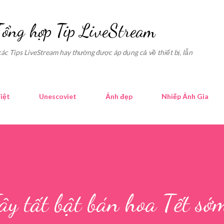
Skip to main content
Tổng hợp Tip LiveStream
các Tips LiveStream hay thường được áp dụng cả về thiết bị, lẫn
iệt
Unescoviet
Ảnh đẹp
Nhiếp Ảnh Gia
y tất bật bán hoa Tết sớ