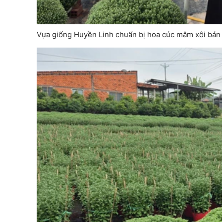
Vựa giống Huyền Linh chuẩn bị hoa cúc mâm xôi bán