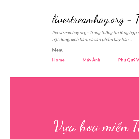
livestreamhay.org - 
livestreamhay.org - Trang thông tin tổng hợp 
nội dung, kịch bản, và sản phẩm bày bán....
Menu
Home
Máy Ảnh
Phú Quý V
Vựa hoa miền Tâ