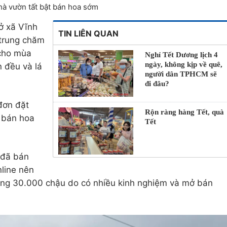
Nhà vườn tất bật bán hoa sớm
ở xã Vĩnh
TIN LIÊN QUAN
 trung chăm
cho mùa
Nghỉ Tết Dương lịch 4
ngày, không kịp về quê,
 đều và lá
người dân TPHCM sẽ
đi đâu?
đơn đặt
Rộn ràng hàng Tết, quà
 bán hoa
Tết
 đã bán
line nên
ảng 30.000 chậu do có nhiều kinh nghiệm và mở bán