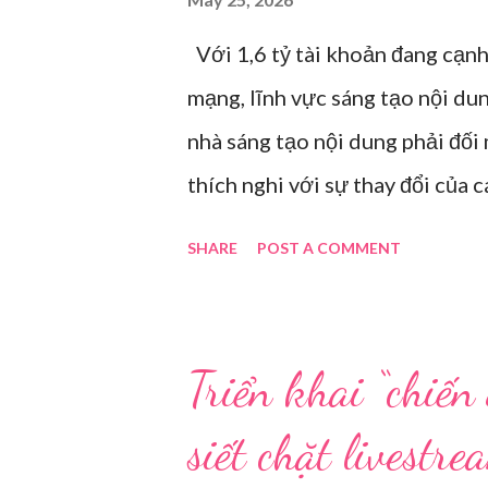
Với 1,6 tỷ tài khoản đang cạnh
mạng, lĩnh vực sáng tạo nội du
nhà sáng tạo nội dung phải đối
thích nghi với sự thay đổi của 
điểm trong gian hàng của Huawe
SHARE
POST A COMMENT
Hải năm 2021. Ảnh: Sixth Tone “
tuổi, kéo ông mình ra khỏi ghế
nhàu. Mẹ cô, vừa dắt chó đi dạo
Triển khai “chiến
vài phút, phòng khách được sắp 
siết chặt livestr
Một chiếc điện thoại được gắn c