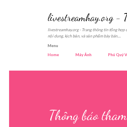
livestreamhay.org - 
livestreamhay.org - Trang thông tin tổng hợp 
nội dung, kịch bản, và sản phẩm bày bán....
Menu
Home
Máy Ảnh
Phú Quý V
Thông báo tham 