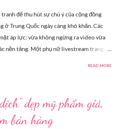
 tranh để thu hút sự chú ý của cộng đồng
ng ở Trung Quốc ngày càng khó khăn. Các
 mặt áp lực: vừa không ngừng ra video vừa
các nền tảng. Một phụ nữ livestream trang
i tại Hội nghị Di động Thế giới tại Thượng
READ MORE
Ông ơi, đến giờ đi làm rồi.” Wu Jieying, 27
 sofa lúc ông đang xem TV, mặc kệ ông càu
 về, cũng bị cô hối nhanh thay đồ. Chỉ trong
 dịch” dẹp mỹ phẩm giả,
xếp lại. Hai đèn chiếu ngược sáng bật lên.
eam bán hàng
ố định. Cả ba người vào vị trí. Wu đã chuẩn