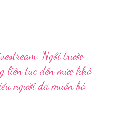
vestream: Ngồi trước
g liên tục đến mức khó
hiều người đã muốn bỏ