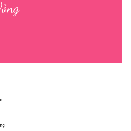
Vòng
ực
òng