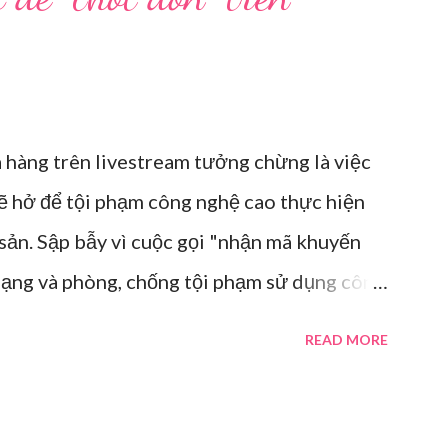
ám đốc Sở Y tế thành lập Tổ công tác về
ều tra Công an TP HCM vừa triệt phá đường
 giả quy mô lớn, hoạt động tinh vi ngay
ạo. Bên cạnh đó, Sở Y tế sẽ công khai danh
 hàng trên livestream tưởng chừng là việc
kẽ hở để tội phạm công nghệ cao thực hiện
 sản. Sập bẫy vì cuộc gọi "nhận mã khuyến
ạng và phòng, chống tội phạm sử dụng công
h đã tiếp nhận đơn trình báo của chị Nguyễn
READ MORE
ừa đảo chiếm đoạt tài khoản Facebook cá
hị T theo dõi một phiên livestream bán hàng
i cá nhân tại phần bình luận, để đặt hàng.