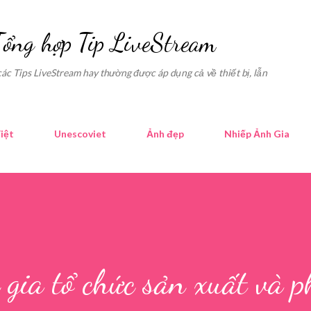
Skip to main content
Tổng hợp Tip LiveStream
các Tips LiveStream hay thường được áp dụng cả về thiết bị, lẫn
iệt
Unescoviet
Ảnh đẹp
Nhiếp Ảnh Gia
gia tổ chức sản xuất và p