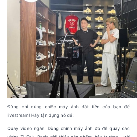
Đừng chỉ dùng chiếc máy ảnh đắt tiền của bạn để
livestream! Hãy tận dụng nó để:
Quay video ngắn: Dùng chính máy ảnh đó để quay các
video TikTok, Reels giới thiệu sản phẩm, hậu trường... với