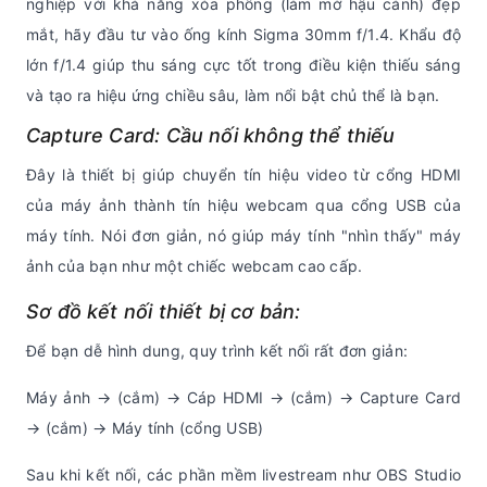
nghiệp với khả năng xóa phông (làm mờ hậu cảnh) đẹp
mắt, hãy đầu tư vào ống kính Sigma 30mm f/1.4. Khẩu độ
lớn f/1.4 giúp thu sáng cực tốt trong điều kiện thiếu sáng
và tạo ra hiệu ứng chiều sâu, làm nổi bật chủ thể là bạn.
Capture Card: Cầu nối không thể thiếu
Đây là thiết bị giúp chuyển tín hiệu video từ cổng HDMI
của máy ảnh thành tín hiệu webcam qua cổng USB của
máy tính. Nói đơn giản, nó giúp máy tính "nhìn thấy" máy
ảnh của bạn như một chiếc webcam cao cấp.
Sơ đồ kết nối thiết bị cơ bản:
Để bạn dễ hình dung, quy trình kết nối rất đơn giản:
Máy ảnh → (cắm) → Cáp HDMI → (cắm) → Capture Card
→ (cắm) → Máy tính (cổng USB)
Sau khi kết nối, các phần mềm livestream như OBS Studio