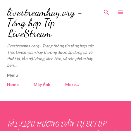
Skip to main content
livestreamhay.org -
Tổng hợp Tip
LiveStream
livestreamhay.org - Trang thông tin tổng hợp các
Tips LiveStream hay thường được áp dụng cả về
thiết bị, lẫn nội dung, kịch bản, và sản phẩm bày
bán....
Menu
Home
Máy Ảnh
More…
TÀI LIỆU HƯỚNG DẪN TỰ SETUP