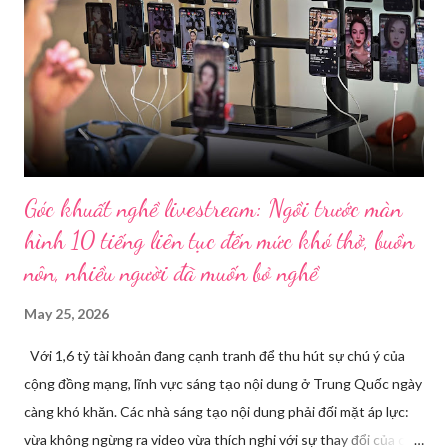
Góc khuất nghề livestream: Ngồi trước màn
hình 10 tiếng liên tục đến mức khó thở, buồn
nôn, nhiều người đã muốn bỏ nghề
May 25, 2026
Với 1,6 tỷ tài khoản đang cạnh tranh để thu hút sự chú ý của
cộng đồng mạng, lĩnh vực sáng tạo nội dung ở Trung Quốc ngày
càng khó khăn. Các nhà sáng tạo nội dung phải đối mặt áp lực:
vừa không ngừng ra video vừa thích nghi với sự thay đổi của các