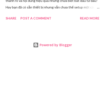
thanh rõ và nội dung hiệu quả nhưng chưa biết bắt đầu từ đâu?
Hay bạn đã có sẵn thiết bị nhưng vẫn chưa thể setup một cách
chuẩn chỉnh để tự tin lên sóng? Bài viết này chính là bản hướng
SHARE
POST A COMMENT
READ MORE
dẫn thực tế cùng giải pháp toàn diện dành cho bạn. Welo sẽ
chia sẻ chi tiết quy trình setup phòng livestream , đồng thời
mang đến dịch vụ chuyên sâu đã giúp hàng trăm chủ shop, idol,
giảng viên tự tin lên live và tăng trưởng doanh thu mỗi ngày. Tại
Powered by Blogger
Sao Cần Setup Phòng Livestream Chuyên Nghiệp? Livestream
hiện nay không còn là “trào lưu”, mà đã trở thành một công cụ
kinh doanh, xây dựng thương hiệu cá nhân và đào tạo online
không thể thiếu. Việc đầu tư một không gian livestream đẹp,
đúng kỹ thuật sẽ mang lại những lợi ích vượt trội: Tạo ấn tượng
chuyên nghiệp: Một khung hình chất lượng cao ngay lập tức
tạo ra sự tin tưởng và khác biệt so với đối thủ. Giữ châ...