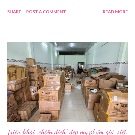
nền tảng. Một phụ nữ livestream trang điểm trong gian hàng của
SHARE
POST A COMMENT
READ MORE
Huawei tại Hội nghị Di động Thế giới tại Thượng Hải năm 2021.
Ảnh: Sixth Tone “Ông ơi, đến giờ đi làm rồi.” Wu Jieying, 27 tuổi,
kéo ông mình ra khỏi ghế sofa lúc ông đang xem TV, mặc kệ ông
càu nhàu. Mẹ cô, vừa dắt chó đi dạo về, cũng bị cô hối nhanh
thay đồ. Chỉ trong vài phút, phòng khách được sắp xếp lại. Hai
đèn chiếu ngược sáng bật lên. Một chiếc điện thoại được gắn cố
định. Cả ba người vào vị trí. Wu đã chuẩn bị sẵn lời thoại và trao
đổi trước cách diễn đạt với ông và mẹ, thậm chí còn bàn xem
dùng từ nào trong phương ngữ Thượng Hải nghe tự nhiên nhất
trên camera. Ông cô nhăn mặt khi nghe giải thích về Thế vận
hội Mùa đông. “Người già như tụi ông không hiểu mấy cái này...
Triển khai “chiến dịch” dẹp mỹ phẩm giả, siết