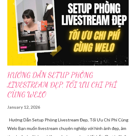
nhận, đơn vị đã nhanh chóng tổ chức xác minh, thu thập dữ liệu
để làm rõ. Kết quả điều tra ban đầu xác định, Triệu Thị Dung
(sinh năm 1994), trú tại xã Phủ Thông, tỉnh Thái Nguyên, cùng
một số đối tượng khác đã tham gia tổ chức livestream nội dung
đồi trụy nhằm mục đích thu lợi. Các đối tượng liên quan gồm
L.V.D (sinh ...
HƯỚNG DẪN SETUP PHÒNG
LIVESTREAM ĐẸP, TỐI ƯU CHI PHÍ
CÙNG WELO
January 12, 2026
Hướng Dẫn Setup Phòng Livestream Đẹp, Tối Ưu Chi Phí Cùng
Welo Bạn muốn livestream chuyên nghiệp với hình ảnh đẹp, âm