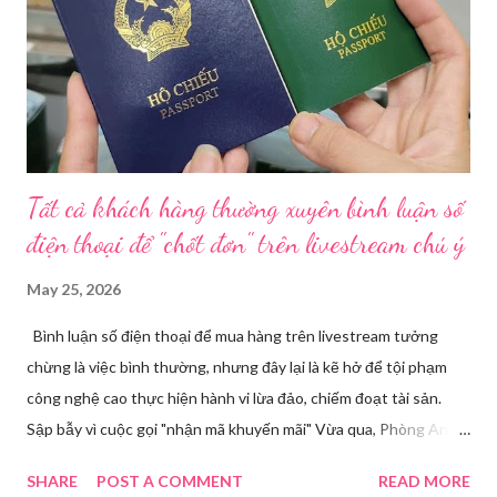
về mỹ phẩm. Cơ quan Cảnh sát điều tra Công an TP HCM vừa
triệt phá đường dây sản xuất, buôn bán mỹ phẩm giả quy mô
lớn, hoạt động tinh vi ngay giữa khu dân cư ở phường Tân Tạo.
Bên cạnh đó, Sở Y tế sẽ công khai danh ...
Tất cả khách hàng thường xuyên bình luận số
điện thoại để "chốt đơn" trên livestream chú ý
May 25, 2026
Bình luận số điện thoại để mua hàng trên livestream tưởng
chừng là việc bình thường, nhưng đây lại là kẽ hở để tội phạm
công nghệ cao thực hiện hành vi lừa đảo, chiếm đoạt tài sản.
Sập bẫy vì cuộc gọi "nhận mã khuyến mãi" Vừa qua, Phòng An
ninh mạng và phòng, chống tội phạm sử dụng công nghệ cao,
SHARE
POST A COMMENT
READ MORE
Công an tỉnh Bắc Ninh đã tiếp nhận đơn trình báo của chị