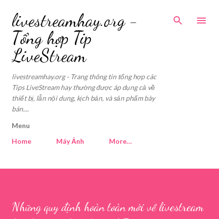
Skip to main content
livestreamhay.org -
Tổng hợp Tip
LiveStream
livestreamhay.org - Trang thông tin tổng hợp các
Tips LiveStream hay thường được áp dụng cả về
thiết bị, lẫn nội dung, kịch bản, và sản phẩm bày
bán....
Menu
Home
Máy Ảnh
More…
Những quy định hoàn toàn mới về livestream