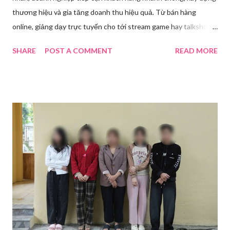
thương hiệu và gia tăng doanh thu hiệu quả. Từ bán hàng
online, giảng dạy trực tuyến cho tới stream game hay talkshow,
nhu cầu sử dụng phần mềm Livestream ngày càng tăng mạnh.
SHARE
POST A COMMENT
READ MORE
Trong bài viết dưới đây, chúng tôi sẽ giới thiệu chi tiết 12 công
cụ phát trực tiếp chất lượng, dễ sử dụng và phổ biến nhất hiện
nay. Tổng quan về phần mềm livestream Livestream là hình thức
phát sóng trực tiếp nội dung video, âm thanh lên các nền tảng
mạng xã hội hoặc website theo thời gian thực. Để thực hiện
được điều này, người dùng cần đến sự hỗ trợ của những công cụ
chuyên biệt giúp xử lý hình ảnh, âm thanh, hiệu ứng và kết nối ổn
định. Những công cụ hỗ trợ livestream chuyên biệt Hiện nay,
phần mềm Livestream không chỉ phục vụ streamer hay game thủ
mà còn là trợ thủ đắc lực cho nhà bán hàng online, giáo viên,
doanh nghiệp, nhà sáng tạo nội dung. Việc lựa chọn đúng phần
mềm sẽ giúp bu...