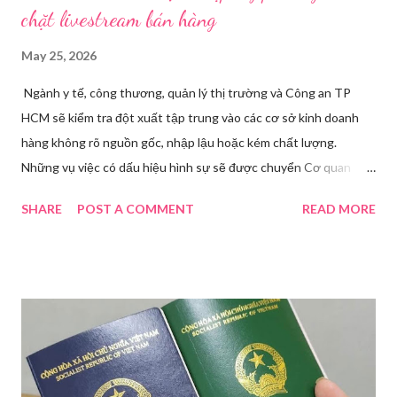
chặt livestream bán hàng
May 25, 2026
Ngành y tế, công thương, quản lý thị trường và Công an TP
HCM sẽ kiểm tra đột xuất tập trung vào các cơ sở kinh doanh
hàng không rõ nguồn gốc, nhập lậu hoặc kém chất lượng.
Những vụ việc có dấu hiệu hình sự sẽ được chuyển Cơ quan
điều tra để xử lý triệt để. Phó Giám đốc Sở Y tế TP HCM Nguyễn
SHARE
POST A COMMENT
READ MORE
Hoài Nam đã ký ban hành Kế hoạch số 4316/KH-SYT về việc
tăng cường công tác quản lý nhà nước đối với lĩnh vực mỹ phẩm
trên địa bàn thành phố trong năm 2026. Theo Sở Y tế TP HCM,
thời gian qua, sự bùng nổ của mạng xã hội đã kéo theo tình
trạng kinh doanh mỹ phẩm thật - giả lẫn lộn. Để chấn chỉnh, Sở Y
tế TP HCM sẽ phối hợp với các sở, ngành và chính quyền địa
phương tăng cường kiểm tra, giám sát. Đợt này, Phòng Nghiệp
vụ Dược sẽ tham mưu Giám đốc Sở Y tế thành lập Tổ công tác