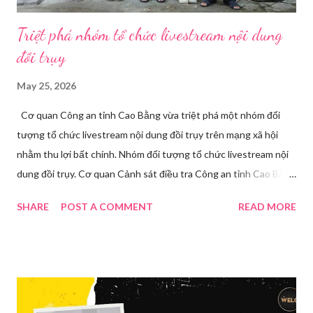
Triệt phá nhóm tổ chức livestream nội dung
đồi trụy
May 25, 2026
Cơ quan Công an tỉnh Cao Bằng vừa triệt phá một nhóm đối
tượng tổ chức livestream nội dung đồi trụy trên mạng xã hội
nhằm thu lợi bất chính. Nhóm đối tượng tổ chức livestream nội
dung đồi trụy. Cơ quan Cảnh sát điều tra Công an tỉnh Cao Bằng
đã ra quyết định khởi tố vụ án, khởi tố bị can và thi hành lệnh
SHARE
POST A COMMENT
READ MORE
tạm giam đối với Triệu Thị Dung về hành vi truyền bá văn hóa
phẩm đồi trụy thông qua hình thức livestream trên mạng xã hội.
Trước đó, ngày 17/3, Phòng Cảnh sát hình sự Công an tỉnh Cao
Bằng tiếp nhận tố giác của công dân về việc trên một số ứng
dụng điện thoại xuất hiện các hoạt động phát trực tiếp nội dung
nhạy cảm, có dấu hiệu vi phạm pháp luật. Ngay sau khi tiếp