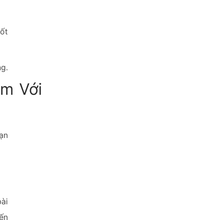
hốt
ng.
m Với
ạn
bài
ến