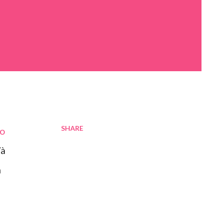
SHARE
ho
Và
n
u