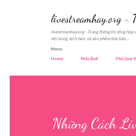
livestreamhay.org - 
livestreamhay.org - Trang thông tin tổng hợp 
nội dung, kịch bản, và sản phẩm bày bán....
Menu
Home
Máy Ảnh
Phú Quý V
Những Cách Liv