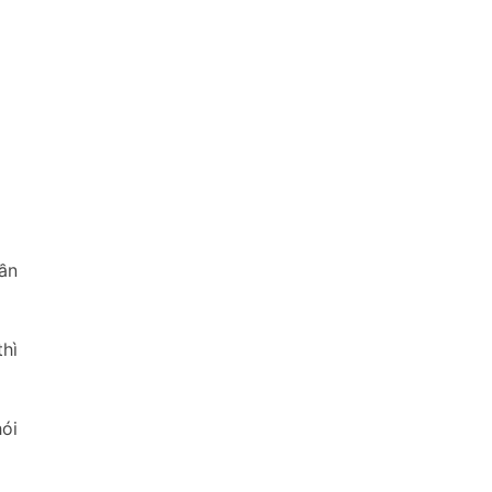
ần
thì
ói