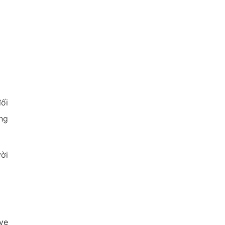
đối
ng
ười
ve