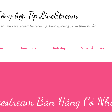
Skip to main content
Tổng hợp Tip LiveStream
các Tips LiveStream hay thường được áp dụng cả về thiết bị, lẫn
iệt
Unescoviet
Ảnh đẹp
Nhiếp Ảnh Gia
estream Bán Hàng Có Nh