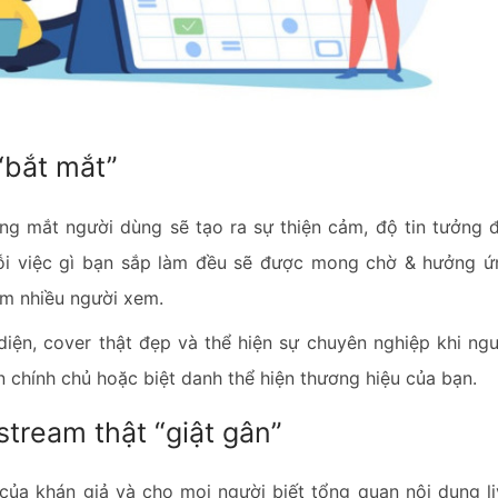
“bắt mắt”
ong mắt người dùng sẽ tạo ra sự thiện cảm, độ tin tưởng 
mỗi việc gì bạn sắp làm đều sẽ được mong chờ & hưởng ứ
eam nhiều người xem.
diện, cover thật đẹp và thể hiện sự chuyên nghiệp khi ng
ên chính chủ hoặc biệt danh thể hiện thương hiệu của bạn.
stream thật “giật gân”
của khán giả và cho mọi người biết tổng quan nội dung li