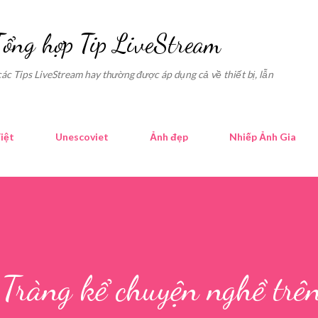
Skip to main content
Tổng hợp Tip LiveStream
các Tips LiveStream hay thường được áp dụng cả về thiết bị, lẫn
iệt
Unescoviet
Ảnh đẹp
Nhiếp Ảnh Gia
Tràng kể chuyện nghề trê