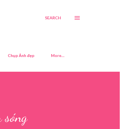
SEARCH
Chụp Ảnh đẹp
More…
n sóng