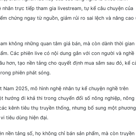
ệ nhân trực tiếp tham gia livestream, tự kể câu chuyện của
ểm chứng ngay từ nguồn, giảm rủi ro sai lệch và nâng cao
ream không những quan tâm giá bán, mà còn dành thời gian
hẩm. Các phiên live có nội dung gắn với con người và nghề
âu hơn, tạo nền tảng cho quyết định mua sắm sau đó, kể c
trong phiên phát sóng.
ệt Nam 2025, mô hình nghệ nhân tự kể chuyện nghề trên
ột hướng đi khả thi trong chuyển đổi số nông nghiệp, nông
 các kênh tiêu thụ truyền thống, nhưng bổ sung một phương
vi tiêu dùng hiện đại.
ên nền tảng số, họ không chỉ bán sản phẩm, mà còn truyền