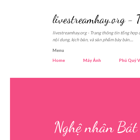
livestreamhay.org - 
livestreamhay.org - Trang thông tin tổng hợp 
nội dung, kịch bản, và sản phẩm bày bán....
Menu
Home
Máy Ảnh
Phú Quý V
Nghệ nhân Bát 