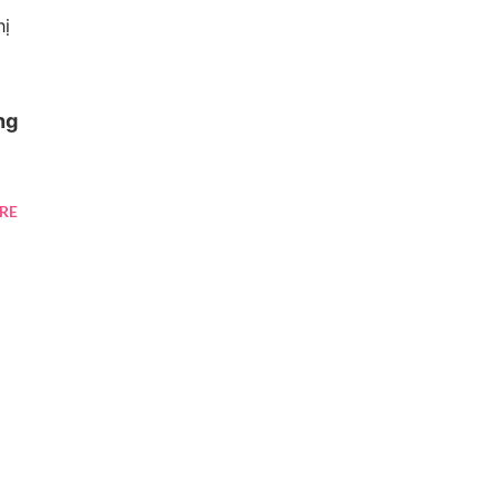
hị
ng
RE