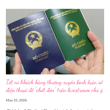
thời gian qua, sự bùng nổ của mạng xã hội đã kéo theo tình
trạng kinh doanh mỹ phẩm thật - giả lẫn lộn. Để chấn chỉnh, Sở Y
tế TP HCM sẽ phối hợp với các sở, ngành và chính quyền địa
phương tăng cường kiểm tra, giám sát. Đợt này, Phòng Nghiệp
vụ Dược sẽ tham mưu Giám đốc Sở Y tế thành lập Tổ công tác
về mỹ phẩm. Cơ quan Cảnh sát điều tra Công an TP HCM vừa
triệt phá đường dây sản xuất, buôn bán mỹ phẩm giả quy mô
lớn, hoạt động tinh vi ngay giữa khu dân cư ở phường Tân Tạo.
Bên cạnh đó, Sở Y tế sẽ công khai danh ...
Tất cả khách hàng thường xuyên bình luận số
điện thoại để "chốt đơn" trên livestream chú ý
May 25, 2026