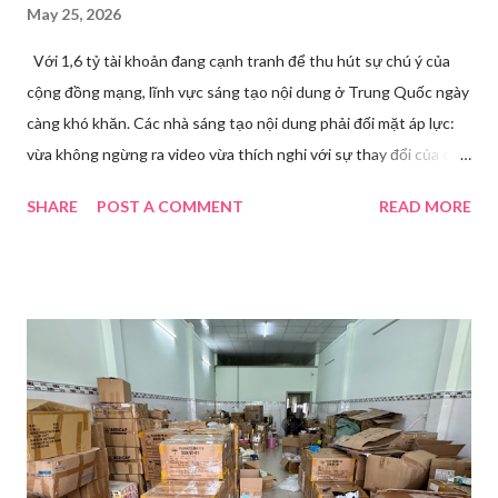
May 25, 2026
Với 1,6 tỷ tài khoản đang cạnh tranh để thu hút sự chú ý của
cộng đồng mạng, lĩnh vực sáng tạo nội dung ở Trung Quốc ngày
càng khó khăn. Các nhà sáng tạo nội dung phải đối mặt áp lực:
vừa không ngừng ra video vừa thích nghi với sự thay đổi của các
nền tảng. Một phụ nữ livestream trang điểm trong gian hàng của
SHARE
POST A COMMENT
READ MORE
Huawei tại Hội nghị Di động Thế giới tại Thượng Hải năm 2021.
Ảnh: Sixth Tone “Ông ơi, đến giờ đi làm rồi.” Wu Jieying, 27 tuổi,
kéo ông mình ra khỏi ghế sofa lúc ông đang xem TV, mặc kệ ông
càu nhàu. Mẹ cô, vừa dắt chó đi dạo về, cũng bị cô hối nhanh
thay đồ. Chỉ trong vài phút, phòng khách được sắp xếp lại. Hai
đèn chiếu ngược sáng bật lên. Một chiếc điện thoại được gắn cố
định. Cả ba người vào vị trí. Wu đã chuẩn bị sẵn lời thoại và trao
đổi trước cách diễn đạt với ông và mẹ, thậm chí còn bàn xem
dùng từ nào trong phương ngữ Thượng Hải nghe tự nhiên nhất
trên camera. Ông cô nhăn mặt khi nghe giải thích về Thế vận