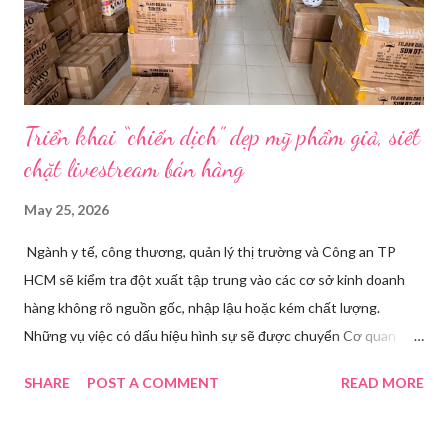
hội Mùa đông. “Người già như tụi ông không hiểu mấy cái này...
Triển khai “chiến dịch” dẹp mỹ phẩm giả, siết
chặt livestream bán hàng
May 25, 2026
Ngành y tế, công thương, quản lý thị trường và Công an TP
HCM sẽ kiểm tra đột xuất tập trung vào các cơ sở kinh doanh
hàng không rõ nguồn gốc, nhập lậu hoặc kém chất lượng.
Những vụ việc có dấu hiệu hình sự sẽ được chuyển Cơ quan
điều tra để xử lý triệt để. Phó Giám đốc Sở Y tế TP HCM Nguyễn
SHARE
POST A COMMENT
READ MORE
Hoài Nam đã ký ban hành Kế hoạch số 4316/KH-SYT về việc
tăng cường công tác quản lý nhà nước đối với lĩnh vực mỹ phẩm
trên địa bàn thành phố trong năm 2026. Theo Sở Y tế TP HCM,