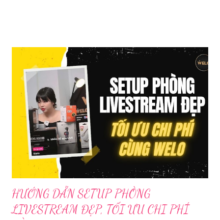
Trong bài viết dưới đây, chúng tôi sẽ giới thiệu chi tiết 12 công
cụ phát trực tiếp chất lượng, dễ sử dụng và phổ biến nhất hiện
nay. Tổng quan về phần mềm livestream Livestream là hình thức
phát sóng trực tiếp nội dung video, âm thanh lên các nền tảng
mạng xã hội hoặc website theo thời gian thực. Để thực hiện
được điều này, người dùng cần đến sự hỗ trợ của những công cụ
chuyên biệt giúp xử lý hình ảnh, âm thanh, hiệu ứng và kết nối ổn
định. Những công cụ hỗ trợ livestream chuyên biệt Hiện nay,
phần mềm Livestream không chỉ phục vụ streamer hay game thủ
mà còn là trợ thủ đắc lực cho nhà bán hàng online, giáo viên,
doanh nghiệp, nhà sáng tạo nội dung. Việc lựa chọn đúng phần
mềm sẽ giúp bu...
HƯỚNG DẪN SETUP PHÒNG
LIVESTREAM ĐẸP, TỐI ƯU CHI PHÍ