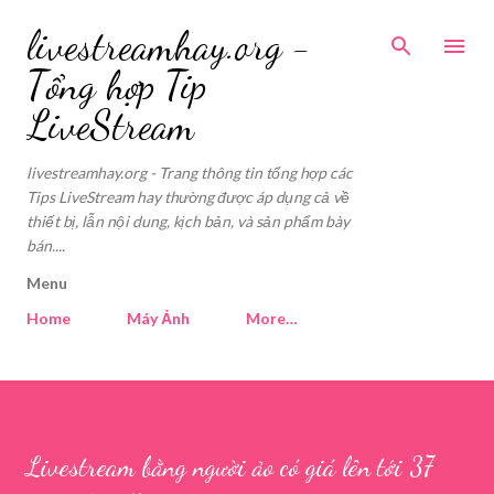
Skip to main content
livestreamhay.org -
Tổng hợp Tip
LiveStream
livestreamhay.org - Trang thông tin tổng hợp các
Tips LiveStream hay thường được áp dụng cả về
thiết bị, lẫn nội dung, kịch bản, và sản phẩm bày
bán....
Menu
Home
Máy Ảnh
More…
Livestream bằng người ảo có giá lên tới 37