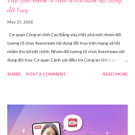
đồi trụy
May 25, 2026
Cơ quan Công an tỉnh Cao Bằng vừa triệt phá một nhóm đối
tượng tổ chức livestream nội dung đồi trụy trên mạng xã hội
nhằm thu lợi bất chính. Nhóm đối tượng tổ chức livestream nội
dung đồi trụy. Cơ quan Cảnh sát điều tra Công an tỉnh Cao Bằng
đã ra quyết định khởi tố vụ án, khởi tố bị can và thi hành lệnh
SHARE
POST A COMMENT
READ MORE
tạm giam đối với Triệu Thị Dung về hành vi truyền bá văn hóa
phẩm đồi trụy thông qua hình thức livestream trên mạng xã hội.
Trước đó, ngày 17/3, Phòng Cảnh sát hình sự Công an tỉnh Cao
Bằng tiếp nhận tố giác của công dân về việc trên một số ứng
dụng điện thoại xuất hiện các hoạt động phát trực tiếp nội dung
nhạy cảm, có dấu hiệu vi phạm pháp luật. Ngay sau khi tiếp
nhận, đơn vị đã nhanh chóng tổ chức xác minh, thu thập dữ liệu