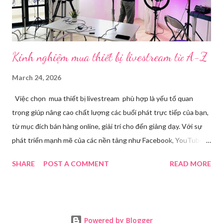
doanh nghiệp, nhà sáng tạo nội dung. Việc lựa chọn đúng phần
mềm sẽ giúp bu...
Kinh nghiệm mua thiết bị livestream​ từ A-Z
March 24, 2026
Việc chọn mua thiết bị livestream phù hợp là yếu tố quan
trọng giúp nâng cao chất lượng các buổi phát trực tiếp của bạn,
từ mục đích bán hàng online, giải trí cho đến giảng dạy. Với sự
phát triển mạnh mẽ của các nền tảng như Facebook, YouTube,
Tiktok,.. nhu cầu sở hữu những thiết bị chất lượng ngày càng
SHARE
POST A COMMENT
READ MORE
tăng. Tuy nhiên, để tìm ra được các thiết bị đáp ứng tốt nhu cầu
cá nhân với mức giá hợp lý đòi hỏi bạn phải cân nhắc kỹ lưỡng từ
nhu cầu sử dụng, ngân sách đến chất lượng âm thanh, hình ảnh
livestream. Nhu cầu livestream hiện nay Trong thời đại số hóa
Powered by Blogger