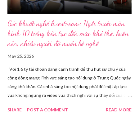
Góc khuất nghề livestream: Ngồi trước màn
hình 10 tiếng liên tục đến mức khó thở, buồn
nôn, nhiều người đã muốn bỏ nghề
May 25, 2026
Với 1,6 tỷ tài khoản đang cạnh tranh để thu hút sự chú ý của
cộng đồng mạng, lĩnh vực sáng tạo nội dung ở Trung Quốc ngày
càng khó khăn. Các nhà sáng tạo nội dung phải đối mặt áp lực:
vừa không ngừng ra video vừa thích nghi với sự thay đổi của các
nền tảng. Một phụ nữ livestream trang điểm trong gian hàng của
SHARE
POST A COMMENT
READ MORE
Huawei tại Hội nghị Di động Thế giới tại Thượng Hải năm 2021.
Ảnh: Sixth Tone “Ông ơi, đến giờ đi làm rồi.” Wu Jieying, 27 tuổi,
kéo ông mình ra khỏi ghế sofa lúc ông đang xem TV, mặc kệ ông
càu nhàu. Mẹ cô, vừa dắt chó đi dạo về, cũng bị cô hối nhanh