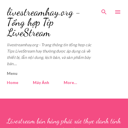
Skip to main content
livestreamhay.org -
Tổng hợp Tip
LiveStream
livestreamhay.org - Trang thông tin tổng hợp các
Tips LiveStream hay thường được áp dụng cả về
thiết bị, lẫn nội dung, kịch bản, và sản phẩm bày
bán....
Menu
Home
Máy Ảnh
More…
Livestream bán hàng phải xác thực danh tính