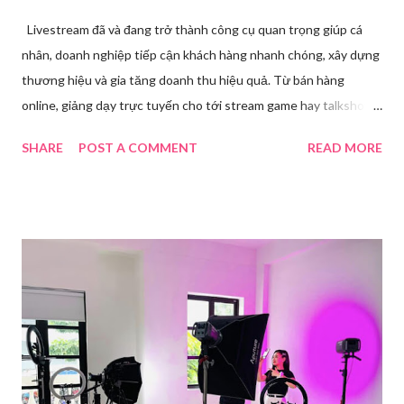
Livestream đã và đang trở thành công cụ quan trọng giúp cá
nhân, doanh nghiệp tiếp cận khách hàng nhanh chóng, xây dựng
thương hiệu và gia tăng doanh thu hiệu quả. Từ bán hàng
online, giảng dạy trực tuyến cho tới stream game hay talkshow,
nhu cầu sử dụng phần mềm Livestream ngày càng tăng mạnh.
SHARE
POST A COMMENT
READ MORE
Trong bài viết dưới đây, chúng tôi sẽ giới thiệu chi tiết 12 công
cụ phát trực tiếp chất lượng, dễ sử dụng và phổ biến nhất hiện
nay. Tổng quan về phần mềm livestream Livestream là hình thức
phát sóng trực tiếp nội dung video, âm thanh lên các nền tảng
mạng xã hội hoặc website theo thời gian thực. Để thực hiện
được điều này, người dùng cần đến sự hỗ trợ của những công cụ
chuyên biệt giúp xử lý hình ảnh, âm thanh, hiệu ứng và kết nối ổn
định. Những công cụ hỗ trợ livestream chuyên biệt Hiện nay,
phần mềm Livestream không chỉ phục vụ streamer hay game thủ
mà còn là trợ thủ đắc lực cho nhà bán hàng online, giáo viên,