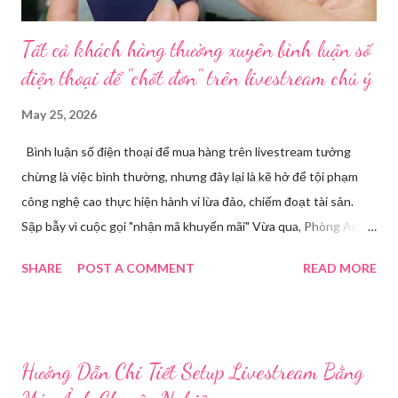
Tất cả khách hàng thường xuyên bình luận số
điện thoại để "chốt đơn" trên livestream chú ý
May 25, 2026
Bình luận số điện thoại để mua hàng trên livestream tưởng
chừng là việc bình thường, nhưng đây lại là kẽ hở để tội phạm
công nghệ cao thực hiện hành vi lừa đảo, chiếm đoạt tài sản.
Sập bẫy vì cuộc gọi "nhận mã khuyến mãi" Vừa qua, Phòng An
ninh mạng và phòng, chống tội phạm sử dụng công nghệ cao,
SHARE
POST A COMMENT
READ MORE
Công an tỉnh Bắc Ninh đã tiếp nhận đơn trình báo của chị
Nguyễn Thuỳ T, về việc chị bị kẻ xấu lừa đảo chiếm đoạt tài
khoản Facebook cá nhân. Câu chuyện bắt đầu khi chị T theo dõi
một phiên livestream bán hàng trên mạng và để lại số điện thoại
Hướng Dẫn Chi Tiết Setup Livestream Bằng
cá nhân tại phần bình luận, để đặt hàng. Chỉ một thời gian ngắn