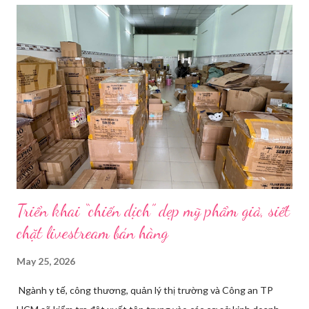
thay đồ. Chỉ trong vài phút, phòng khách được sắp xếp lại. Hai
đèn chiếu ngược sáng bật lên. Một chiếc điện thoại được gắn cố
định. Cả ba người vào vị trí. Wu đã chuẩn bị sẵn lời thoại và trao
đổi trước cách diễn đạt với ông và mẹ, thậm chí còn bàn xem
dùng từ nào trong phương ngữ Thượng Hải nghe tự nhiên nhất
trên camera. Ông cô nhăn mặt khi nghe giải thích về Thế vận
hội Mùa đông. “Người già như tụi ông không hiểu mấy cái này...
Triển khai “chiến dịch” dẹp mỹ phẩm giả, siết
chặt livestream bán hàng
May 25, 2026
Ngành y tế, công thương, quản lý thị trường và Công an TP