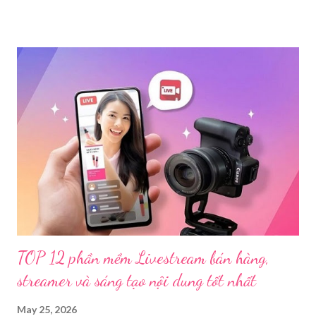
phẩm đồi trụy thông qua hình thức livestream trên mạng xã hội.
Trước đó, ngày 17/3, Phòng Cảnh sát hình sự Công an tỉnh Cao
Bằng tiếp nhận tố giác của công dân về việc trên một số ứng
dụng điện thoại xuất hiện các hoạt động phát trực tiếp nội dung
nhạy cảm, có dấu hiệu vi phạm pháp luật. Ngay sau khi tiếp
nhận, đơn vị đã nhanh chóng tổ chức xác minh, thu thập dữ liệu
để làm rõ. Kết quả điều tra ban đầu xác định, Triệu Thị Dung
(sinh năm 1994), trú tại xã Phủ Thông, tỉnh Thái Nguyên, cùng
một số đối tượng khác đã tham gia tổ chức livestream nội dung
đồi trụy nhằm mục đích thu lợi. Các đối tượng liên quan gồm
L.V.D (sinh ...
TOP 12 phần mềm Livestream bán hàng,
streamer và sáng tạo nội dung tốt nhất
May 25, 2026