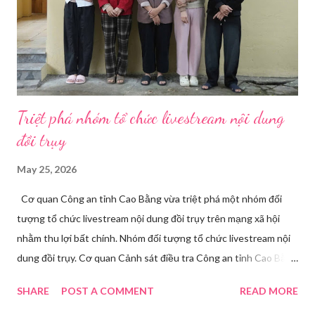
Triệt phá nhóm tổ chức livestream nội dung
đồi trụy
May 25, 2026
Cơ quan Công an tỉnh Cao Bằng vừa triệt phá một nhóm đối
tượng tổ chức livestream nội dung đồi trụy trên mạng xã hội
nhằm thu lợi bất chính. Nhóm đối tượng tổ chức livestream nội
dung đồi trụy. Cơ quan Cảnh sát điều tra Công an tỉnh Cao Bằng
đã ra quyết định khởi tố vụ án, khởi tố bị can và thi hành lệnh
SHARE
POST A COMMENT
READ MORE
tạm giam đối với Triệu Thị Dung về hành vi truyền bá văn hóa