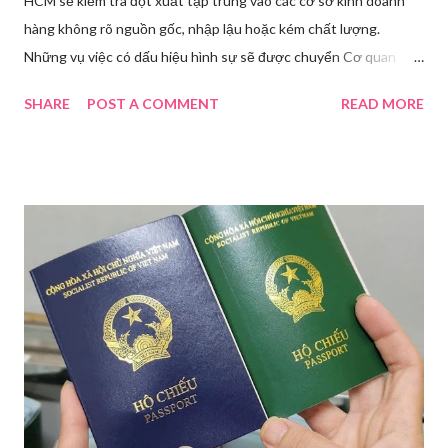
HCM sẽ kiểm tra đột xuất tập trung vào các cơ sở kinh doanh
hàng không rõ nguồn gốc, nhập lậu hoặc kém chất lượng.
Những vụ việc có dấu hiệu hình sự sẽ được chuyển Cơ quan
điều tra để xử lý triệt để. Phó Giám đốc Sở Y tế TP HCM Nguyễn
SHARE
POST A COMMENT
READ MORE
Hoài Nam đã ký ban hành Kế hoạch số 4316/KH-SYT về việc
tăng cường công tác quản lý nhà nước đối với lĩnh vực mỹ phẩm
trên địa bàn thành phố trong năm 2026. Theo Sở Y tế TP HCM,
thời gian qua, sự bùng nổ của mạng xã hội đã kéo theo tình
trạng kinh doanh mỹ phẩm thật - giả lẫn lộn. Để chấn chỉnh, Sở Y
tế TP HCM sẽ phối hợp với các sở, ngành và chính quyền địa
phương tăng cường kiểm tra, giám sát. Đợt này, Phòng Nghiệp
vụ Dược sẽ tham mưu Giám đốc Sở Y tế thành lập Tổ công tác
về mỹ phẩm. Cơ quan Cảnh sát điều tra Công an TP HCM vừa
triệt phá đường dây sản xuất, buôn bán mỹ phẩm giả quy mô
lớn, hoạt động tinh vi ngay giữa khu dân cư ở phường Tân Tạo.
Bên cạnh đó, Sở Y tế sẽ công khai danh ...