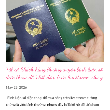
trạng kinh doanh mỹ phẩm thật - giả lẫn lộn. Để chấn chỉnh, Sở Y
tế TP HCM sẽ phối hợp với các sở, ngành và chính quyền địa
phương tăng cường kiểm tra, giám sát. Đợt này, Phòng Nghiệp
vụ Dược sẽ tham mưu Giám đốc Sở Y tế thành lập Tổ công tác
về mỹ phẩm. Cơ quan Cảnh sát điều tra Công an TP HCM vừa
triệt phá đường dây sản xuất, buôn bán mỹ phẩm giả quy mô
lớn, hoạt động tinh vi ngay giữa khu dân cư ở phường Tân Tạo.
Bên cạnh đó, Sở Y tế sẽ công khai danh ...
Tất cả khách hàng thường xuyên bình luận số
điện thoại để "chốt đơn" trên livestream chú ý
May 25, 2026
Bình luận số điện thoại để mua hàng trên livestream tưởng
chừng là việc bình thường, nhưng đây lại là kẽ hở để tội phạm