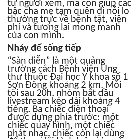
từ người xem, mà còn giúp các
bậc cha mẹ tạm quên đi nỗi lo
thường trực về bệnh tật, viện
phí và tương lai mong manh
của con mình.
Nhảy để sống tiếp
“Sàn diễn” là một quảng
trường cách Bệnh viện Ung
thư thuộc Đại học Y khoa số 1
Sơn Đông khoảng 2 km. Mỗi
tối sau 20h, nhóm bắt đầu
livestream kéo dài khoảng 4
tiếng. Ba chiếc điện thoại
được dựng phía trước: một
chiếc quay hình, một chiếc
phát nhạc, chiếc còn lại dùng