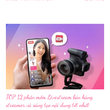
Bị Các Thiết Bị Cần Thiết Khi Livestream Bằng Máy Ảnh
Để đảm bảo chất lượng hình ảnh, âm thanh tốt nhất và giúp quá
trình livestream mượt mà, chúng ta sẽ cần chuẩn bị các thiết bị
theo ba nhóm sau: 1.1. Thiết Bị Thu Hình Ảnh Và Âm
Thanh 1.1.1. Thân máy ảnh (Body máy
ảnh): Chọn máy ảnh có chất lượng ...
TOP 12 phần mềm Livestream bán hàng,
streamer và sáng tạo nội dung tốt nhất