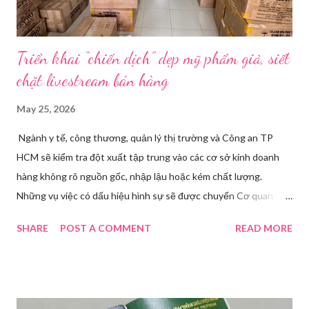
Triển khai “chiến dịch” dẹp mỹ phẩm giả, siết
chặt livestream bán hàng
May 25, 2026
Ngành y tế, công thương, quản lý thị trường và Công an TP
HCM sẽ kiểm tra đột xuất tập trung vào các cơ sở kinh doanh
hàng không rõ nguồn gốc, nhập lậu hoặc kém chất lượng.
Những vụ việc có dấu hiệu hình sự sẽ được chuyển Cơ quan
điều tra để xử lý triệt để. Phó Giám đốc Sở Y tế TP HCM Nguyễn
SHARE
POST A COMMENT
READ MORE
Hoài Nam đã ký ban hành Kế hoạch số 4316/KH-SYT về việc
tăng cường công tác quản lý nhà nước đối với lĩnh vực mỹ phẩm
trên địa bàn thành phố trong năm 2026. Theo Sở Y tế TP HCM,
thời gian qua, sự bùng nổ của mạng xã hội đã kéo theo tình