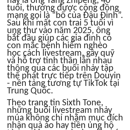
này là ông Yang Zhipeng, 40
tuổi, thường được cộng đồng
mạng gọi là “bố của Đậu Đinh”.
Sau khi mất con trai 5 tuổi vì
ung thư vào năm 2025, ông
bắt đầu giúp các gia đình có
con mắc bệnh hiểm nghèo
học cách livestream, gây quỹ
và hỗ trợ tinh thần lẫn nhau
thông qua các buổi nhảy tập
thể phát trực tiếp trên Douyin
- nền tảng tương tự TikTok tại
Trung Quốc.
Theo trang tin Sixth Tone,
những buổi livestream nhảy
múa không chỉ nhằm mục đích
nhận quà ảo hay tiền ủng hộ