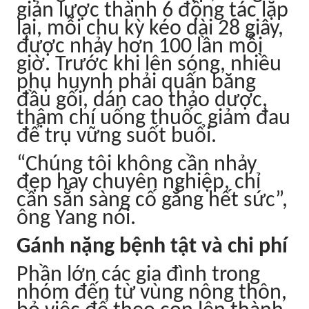
giản lược thành 6 động tác lặp
lại, mỗi chu kỳ kéo dài 28 giây,
được nhảy hơn 100 lần mỗi
giờ. Trước khi lên sóng, nhiều
phụ huynh phải quấn băng
đầu gối, dán cao thảo dược,
thậm chí uống thuốc giảm đau
để trụ vững suốt buổi.
“Chúng tôi không cần nhảy
đẹp hay chuyên nghiệp, chỉ
cần sẵn sàng cố gắng hết sức”,
ông Yang nói.
Gánh nặng bệnh tật và chi phí
Phần lớn các gia đình trong
nhóm đến từ vùng nông thôn,