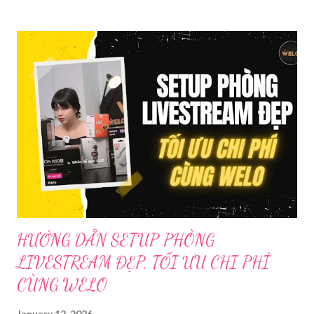
Trước đó, ngày 17/3, Phòng Cảnh sát hình sự Công an tỉnh Cao
Bằng tiếp nhận tố giác của công dân về việc trên một số ứng
dụng điện thoại xuất hiện các hoạt động phát trực tiếp nội dung
nhạy cảm, có dấu hiệu vi phạm pháp luật. Ngay sau khi tiếp
nhận, đơn vị đã nhanh chóng tổ chức xác minh, thu thập dữ liệu
để làm rõ. Kết quả điều tra ban đầu xác định, Triệu Thị Dung
(sinh năm 1994), trú tại xã Phủ Thông, tỉnh Thái Nguyên, cùng
một số đối tượng khác đã tham gia tổ chức livestream nội dung
đồi trụy nhằm mục đích thu lợi. Các đối tượng liên quan gồm
L.V.D (sinh ...
HƯỚNG DẪN SETUP PHÒNG
LIVESTREAM ĐẸP, TỐI ƯU CHI PHÍ
CÙNG WELO
January 12, 2026