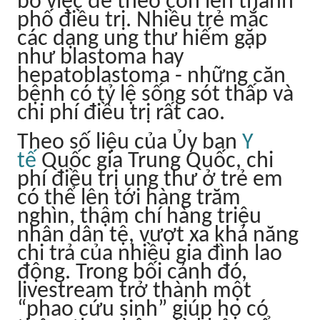
bỏ việc để theo con lên thành
phố điều trị. Nhiều trẻ mắc
các dạng ung thư hiếm gặp
như blastoma hay
hepatoblastoma - những căn
bệnh có tỷ lệ sống sót thấp và
chi phí điều trị rất cao.
Theo số liệu của Ủy ban
Y
tế
Quốc gia Trung Quốc, chi
phí điều trị ung thư ở trẻ em
có thể lên tới hàng trăm
nghìn, thậm chí hàng triệu
nhân dân tệ, vượt xa khả năng
chi trả của nhiều gia đình lao
động. Trong bối cảnh đó,
livestream trở thành một
“phao cứu sinh” giúp họ có