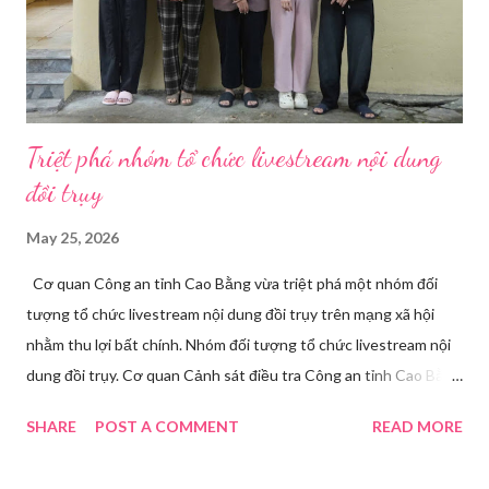
mà còn là trợ thủ đắc lực cho nhà bán hàng online, giáo viên,
doanh nghiệp, nhà sáng tạo nội dung. Việc lựa chọn đúng phần
mềm sẽ giúp bu...
Triệt phá nhóm tổ chức livestream nội dung
đồi trụy
May 25, 2026
Cơ quan Công an tỉnh Cao Bằng vừa triệt phá một nhóm đối
tượng tổ chức livestream nội dung đồi trụy trên mạng xã hội
nhằm thu lợi bất chính. Nhóm đối tượng tổ chức livestream nội
dung đồi trụy. Cơ quan Cảnh sát điều tra Công an tỉnh Cao Bằng
đã ra quyết định khởi tố vụ án, khởi tố bị can và thi hành lệnh
SHARE
POST A COMMENT
READ MORE
tạm giam đối với Triệu Thị Dung về hành vi truyền bá văn hóa
phẩm đồi trụy thông qua hình thức livestream trên mạng xã hội.