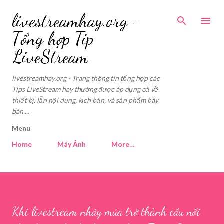
Skip to main content
livestreamhay.org -
Tổng hợp Tip
LiveStream
livestreamhay.org - Trang thông tin tổng hợp các
Tips LiveStream hay thường được áp dụng cả về
thiết bị, lẫn nội dung, kịch bản, và sản phẩm bày
bán....
Menu
Home
Máy Ảnh
More…
Khi livestream nhảy múa trở thành cầu nối