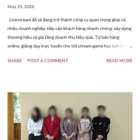
May 25, 2026
Livestream đã và đang trở thành công cụ quan trọng giúp cá
nhân, doanh nghiệp tiếp cận khách hàng nhanh chóng, xây dựng
thương hiệu và gia tăng doanh thu hiệu quả. Từ bán hàng
online, giảng dạy trực tuyến cho tới stream game hay talkshow,
nhu cầu sử dụng phần mềm Livestream ngày càng tăng mạnh.
SHARE
POST A COMMENT
READ MORE
Trong bài viết dưới đây, chúng tôi sẽ giới thiệu chi tiết 12 công
cụ phát trực tiếp chất lượng, dễ sử dụng và phổ biến nhất hiện
nay. Tổng quan về phần mềm livestream Livestream là hình thức
phát sóng trực tiếp nội dung video, âm thanh lên các nền tảng
mạng xã hội hoặc website theo thời gian thực. Để thực hiện
được điều này, người dùng cần đến sự hỗ trợ của những công cụ
chuyên biệt giúp xử lý hình ảnh, âm thanh, hiệu ứng và kết nối ổn
định. Những công cụ hỗ trợ livestream chuyên biệt Hiện nay,
phần mềm Livestream không chỉ phục vụ streamer hay game thủ