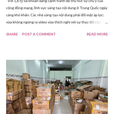
Với 1,6 tỷ tài khoản đang cạnh tranh để thu hút sự chú ý của
cộng đồng mạng, lĩnh vực sáng tạo nội dung ở Trung Quốc ngày
càng khó khăn. Các nhà sáng tạo nội dung phải đối mặt áp lực:
vừa không ngừng ra video vừa thích nghi với sự thay đổi của các
nền tảng. Một phụ nữ livestream trang điểm trong gian hàng của
SHARE
POST A COMMENT
READ MORE
Huawei tại Hội nghị Di động Thế giới tại Thượng Hải năm 2021.
Ảnh: Sixth Tone “Ông ơi, đến giờ đi làm rồi.” Wu Jieying, 27 tuổi,
kéo ông mình ra khỏi ghế sofa lúc ông đang xem TV, mặc kệ ông
càu nhàu. Mẹ cô, vừa dắt chó đi dạo về, cũng bị cô hối nhanh
thay đồ. Chỉ trong vài phút, phòng khách được sắp xếp lại. Hai
đèn chiếu ngược sáng bật lên. Một chiếc điện thoại được gắn cố
định. Cả ba người vào vị trí. Wu đã chuẩn bị sẵn lời thoại và trao
đổi trước cách diễn đạt với ông và mẹ, thậm chí còn bàn xem
dùng từ nào trong phương ngữ Thượng Hải nghe tự nhiên nhất
trên camera. Ông cô nhăn mặt khi nghe giải thích về Thế vận
hội Mùa đông. “Người già như tụi ông không hiểu mấy cái này...