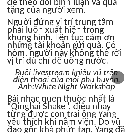
để theo dõi bình luận và quà
tặng của người xem.
Người đứng vị trí trung tâm
phải luôn xuất hiện trong
khung hình, liên tục cảm ơn
những tài khoản gửi quà. Có
hôm, người này không thể rời
vị trí dù chỉ để uống nước.
Buổi livestream khiêu vũ trên
điện thoại của mỗi phụ huynh.
Ảnh:White Night Workshop
Bài nhạc quen thuộc nhất là
“Qinghai Shake”, điệu nhảy
từng được con trai ông Yang
yêu thích khi nằm viện. Do vũ
đạo gốc khá phức tạp, Yang đã