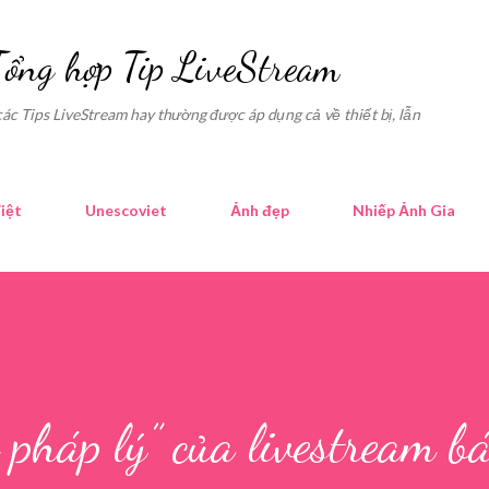
Skip to main content
Tổng hợp Tip LiveStream
các Tips LiveStream hay thường được áp dụng cả về thiết bị, lẫn
iệt
Unescoviet
Ảnh đẹp
Nhiếp Ảnh Gia
pháp lý” của livestream b