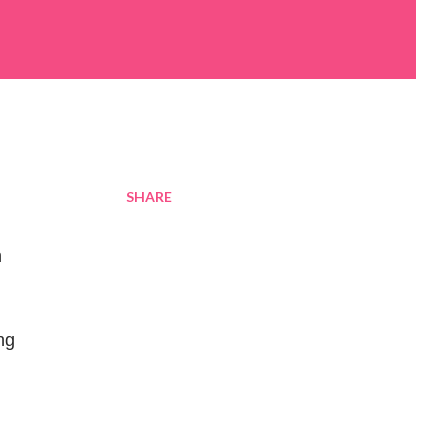
SHARE
h
ng