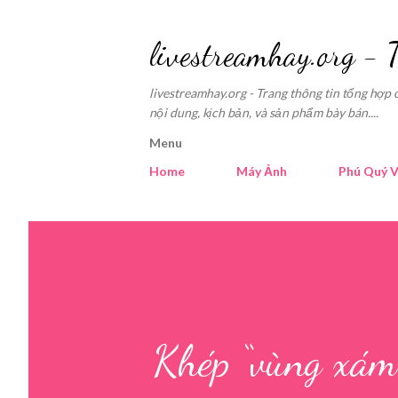
livestreamhay.org - 
livestreamhay.org - Trang thông tin tổng hợp 
nội dung, kịch bản, và sản phẩm bày bán....
Menu
Home
Máy Ảnh
Phú Quý V
Khép “vùng xám 