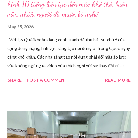
hình 10 tiếng liên tục đến mức khó thở, buồn
nôn, nhiều người đã muốn bỏ nghề
May 25, 2026
Với 1,6 tỷ tài khoản đang cạnh tranh để thu hút sự chú ý của
cộng đồng mạng, lĩnh vực sáng tạo nội dung ở Trung Quốc ngày
càng khó khăn. Các nhà sáng tạo nội dung phải đối mặt áp lực:
vừa không ngừng ra video vừa thích nghi với sự thay đổi của các
nền tảng. Một phụ nữ livestream trang điểm trong gian hàng của
SHARE
POST A COMMENT
READ MORE
Huawei tại Hội nghị Di động Thế giới tại Thượng Hải năm 2021.
Ảnh: Sixth Tone “Ông ơi, đến giờ đi làm rồi.” Wu Jieying, 27 tuổi,
kéo ông mình ra khỏi ghế sofa lúc ông đang xem TV, mặc kệ ông
càu nhàu. Mẹ cô, vừa dắt chó đi dạo về, cũng bị cô hối nhanh
thay đồ. Chỉ trong vài phút, phòng khách được sắp xếp lại. Hai
đèn chiếu ngược sáng bật lên. Một chiếc điện thoại được gắn cố
định. Cả ba người vào vị trí. Wu đã chuẩn bị sẵn lời thoại và trao