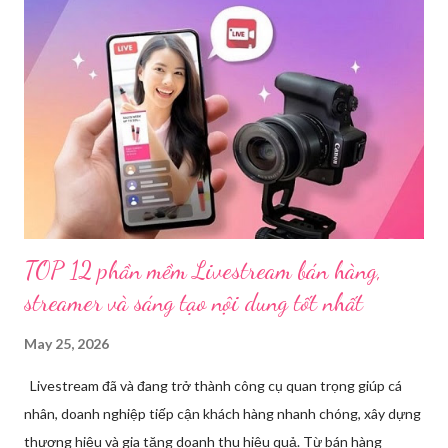
nhạy cảm, có dấu hiệu vi phạm pháp luật. Ngay sau khi tiếp
nhận, đơn vị đã nhanh chóng tổ chức xác minh, thu thập dữ liệu
để làm rõ. Kết quả điều tra ban đầu xác định, Triệu Thị Dung
(sinh năm 1994), trú tại xã Phủ Thông, tỉnh Thái Nguyên, cùng
một số đối tượng khác đã tham gia tổ chức livestream nội dung
đồi trụy nhằm mục đích thu lợi. Các đối tượng liên quan gồm
L.V.D (sinh ...
TOP 12 phần mềm Livestream bán hàng,
streamer và sáng tạo nội dung tốt nhất
May 25, 2026
Livestream đã và đang trở thành công cụ quan trọng giúp cá
nhân, doanh nghiệp tiếp cận khách hàng nhanh chóng, xây dựng
thương hiệu và gia tăng doanh thu hiệu quả. Từ bán hàng