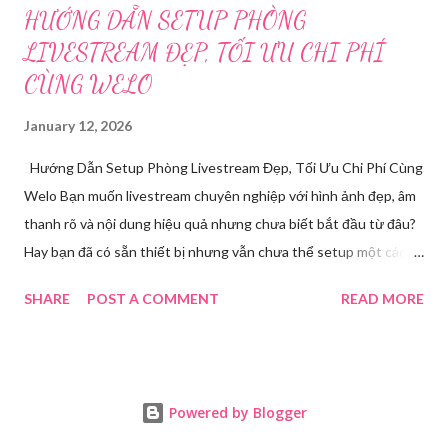
HƯỚNG DẪN SETUP PHÒNG
LIVESTREAM ĐẸP, TỐI ƯU CHI PHÍ
CÙNG WELO
January 12, 2026
Hướng Dẫn Setup Phòng Livestream Đẹp, Tối Ưu Chi Phí Cùng
Welo Bạn muốn livestream chuyên nghiệp với hình ảnh đẹp, âm
thanh rõ và nội dung hiệu quả nhưng chưa biết bắt đầu từ đâu?
Hay bạn đã có sẵn thiết bị nhưng vẫn chưa thể setup một cách
chuẩn chỉnh để tự tin lên sóng? Bài viết này chính là bản hướng
SHARE
POST A COMMENT
READ MORE
dẫn thực tế cùng giải pháp toàn diện dành cho bạn. Welo sẽ
chia sẻ chi tiết quy trình setup phòng livestream , đồng thời
mang đến dịch vụ chuyên sâu đã giúp hàng trăm chủ shop, idol,
giảng viên tự tin lên live và tăng trưởng doanh thu mỗi ngày. Tại
Powered by Blogger
Sao Cần Setup Phòng Livestream Chuyên Nghiệp? Livestream
hiện nay không còn là “trào lưu”, mà đã trở thành một công cụ