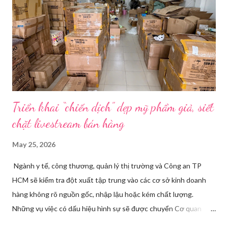
đổi trước cách diễn đạt với ông và mẹ, thậm chí còn bàn xem
dùng từ nào trong phương ngữ Thượng Hải nghe tự nhiên nhất
trên camera. Ông cô nhăn mặt khi nghe giải thích về Thế vận
hội Mùa đông. “Người già như tụi ông không hiểu mấy cái này...
Triển khai “chiến dịch” dẹp mỹ phẩm giả, siết
chặt livestream bán hàng
May 25, 2026
Ngành y tế, công thương, quản lý thị trường và Công an TP
HCM sẽ kiểm tra đột xuất tập trung vào các cơ sở kinh doanh
hàng không rõ nguồn gốc, nhập lậu hoặc kém chất lượng.
Những vụ việc có dấu hiệu hình sự sẽ được chuyển Cơ quan
điều tra để xử lý triệt để. Phó Giám đốc Sở Y tế TP HCM Nguyễn