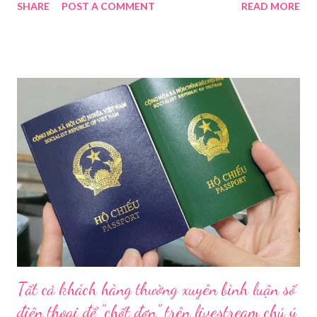
SHARE
POST A COMMENT
READ MORE
Hoài Nam đã ký ban hành Kế hoạch số 4316/KH-SYT về việc
tăng cường công tác quản lý nhà nước đối với lĩnh vực mỹ phẩm
trên địa bàn thành phố trong năm 2026. Theo Sở Y tế TP HCM,
thời gian qua, sự bùng nổ của mạng xã hội đã kéo theo tình
trạng kinh doanh mỹ phẩm thật - giả lẫn lộn. Để chấn chỉnh, Sở Y
tế TP HCM sẽ phối hợp với các sở, ngành và chính quyền địa
phương tăng cường kiểm tra, giám sát. Đợt này, Phòng Nghiệp
vụ Dược sẽ tham mưu Giám đốc Sở Y tế thành lập Tổ công tác
về mỹ phẩm. Cơ quan Cảnh sát điều tra Công an TP HCM vừa
triệt phá đường dây sản xuất, buôn bán mỹ phẩm giả quy mô
lớn, hoạt động tinh vi ngay giữa khu dân cư ở phường Tân Tạo.
Bên cạnh đó, Sở Y tế sẽ công khai danh ...
Tất cả khách hàng thường xuyên bình luận số
điện thoại để "chốt đơn" trên livestream chú ý