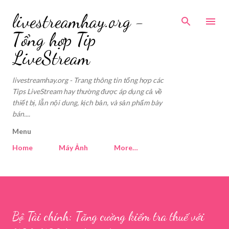
Skip to main content
livestreamhay.org -
Tổng hợp Tip
LiveStream
livestreamhay.org - Trang thông tin tổng hợp các
Tips LiveStream hay thường được áp dụng cả về
thiết bị, lẫn nội dung, kịch bản, và sản phẩm bày
bán....
Menu
Home
Máy Ảnh
More…
Bộ Tài chính: Tăng cường kiểm tra thuế với