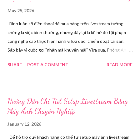
May 25, 2026
Bình luận số điện thoại để mua hàng trên livestream tưởng
chừng là việc bình thường, nhưng đây lại là kẽ hở để tội phạm
công nghệ cao thực hiện hành vi lừa đảo, chiếm đoạt tài sản.
Sập bẫy vì cuộc gọi "nhận mã khuyến mãi" Vừa qua, Phòng An
ninh mạng và phòng, chống tội phạm sử dụng công nghệ cao,
SHARE
POST A COMMENT
READ MORE
Công an tỉnh Bắc Ninh đã tiếp nhận đơn trình báo của chị
Nguyễn Thuỳ T, về việc chị bị kẻ xấu lừa đảo chiếm đoạt tài
khoản Facebook cá nhân. Câu chuyện bắt đầu khi chị T theo dõi
một phiên livestream bán hàng trên mạng và để lại số điện thoại
Hướng Dẫn Chi Tiết Setup Livestream Bằng
cá nhân tại phần bình luận, để đặt hàng. Chỉ một thời gian ngắn
Máy Ảnh Chuyên Nghiệp
sau, chị nhận được cuộc gọi từ một người tự xưng là chủ shop,
thông báo chị may mắn nhận được mã khuyến mãi lớn. Các
January 12, 2026
trường hợp bị thu hồi hộ chiếu từ ngày 1/7 tới đây theo quy định
Để hỗ trợ quý khách hàng có thể tự setup máy ảnh livestream
mới nhất Để "xác nhận phần quà", đối tượng yêu cầu chị T cung