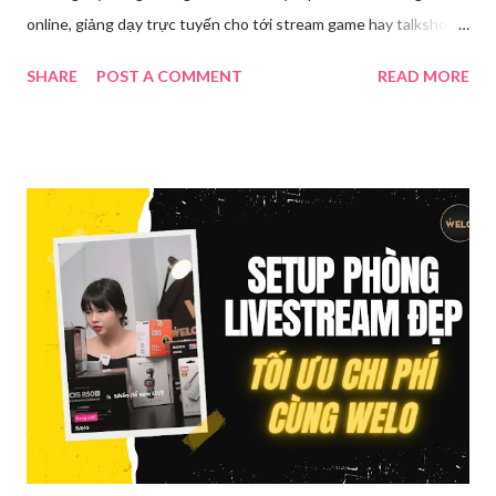
online, giảng dạy trực tuyến cho tới stream game hay talkshow,
nhu cầu sử dụng phần mềm Livestream ngày càng tăng mạnh.
SHARE
POST A COMMENT
READ MORE
Trong bài viết dưới đây, chúng tôi sẽ giới thiệu chi tiết 12 công
cụ phát trực tiếp chất lượng, dễ sử dụng và phổ biến nhất hiện
nay. Tổng quan về phần mềm livestream Livestream là hình thức
phát sóng trực tiếp nội dung video, âm thanh lên các nền tảng
mạng xã hội hoặc website theo thời gian thực. Để thực hiện
được điều này, người dùng cần đến sự hỗ trợ của những công cụ
chuyên biệt giúp xử lý hình ảnh, âm thanh, hiệu ứng và kết nối ổn
định. Những công cụ hỗ trợ livestream chuyên biệt Hiện nay,
phần mềm Livestream không chỉ phục vụ streamer hay game thủ
mà còn là trợ thủ đắc lực cho nhà bán hàng online, giáo viên,
doanh nghiệp, nhà sáng tạo nội dung. Việc lựa chọn đúng phần
mềm sẽ giúp bu...