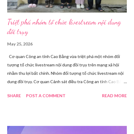
Triệt phá nhóm tổ chức livestream nội dung
đồi trụy
May 25, 2026
Cơ quan Công an tỉnh Cao Bằng vừa triệt phá một nhóm đối
tượng tổ chức livestream nội dung đồi trụy trên mạng xã hội
nhằm thu lợi bất chính. Nhóm đối tượng tổ chức livestream nội
dung đồi trụy. Cơ quan Cảnh sát điều tra Công an tỉnh Cao Bằng
đã ra quyết định khởi tố vụ án, khởi tố bị can và thi hành lệnh
SHARE
POST A COMMENT
READ MORE
tạm giam đối với Triệu Thị Dung về hành vi truyền bá văn hóa
phẩm đồi trụy thông qua hình thức livestream trên mạng xã hội.
Trước đó, ngày 17/3, Phòng Cảnh sát hình sự Công an tỉnh Cao
Bằng tiếp nhận tố giác của công dân về việc trên một số ứng
dụng điện thoại xuất hiện các hoạt động phát trực tiếp nội dung