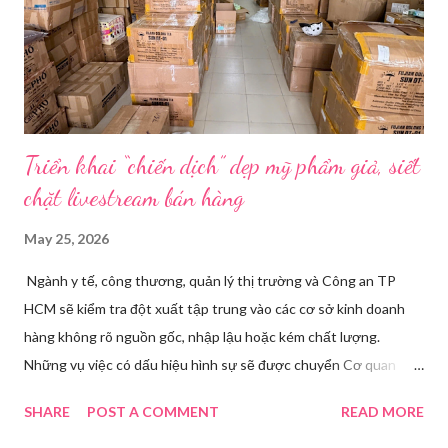
trên camera. Ông cô nhăn mặt khi nghe giải thích về Thế vận
hội Mùa đông. “Người già như tụi ông không hiểu mấy cái này...
Triển khai “chiến dịch” dẹp mỹ phẩm giả, siết
chặt livestream bán hàng
May 25, 2026
Ngành y tế, công thương, quản lý thị trường và Công an TP
HCM sẽ kiểm tra đột xuất tập trung vào các cơ sở kinh doanh
hàng không rõ nguồn gốc, nhập lậu hoặc kém chất lượng.
Những vụ việc có dấu hiệu hình sự sẽ được chuyển Cơ quan
điều tra để xử lý triệt để. Phó Giám đốc Sở Y tế TP HCM Nguyễn
SHARE
POST A COMMENT
READ MORE
Hoài Nam đã ký ban hành Kế hoạch số 4316/KH-SYT về việc