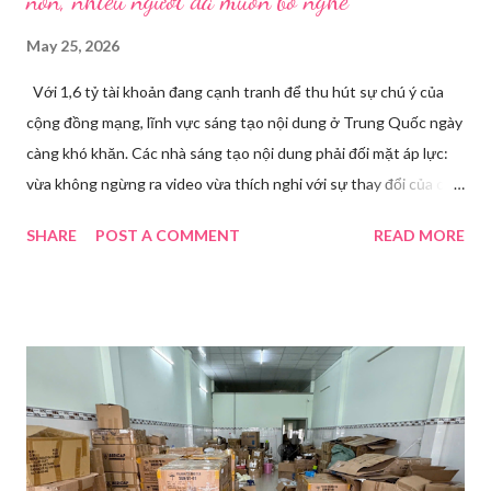
nôn, nhiều người đã muốn bỏ nghề
May 25, 2026
Với 1,6 tỷ tài khoản đang cạnh tranh để thu hút sự chú ý của
cộng đồng mạng, lĩnh vực sáng tạo nội dung ở Trung Quốc ngày
càng khó khăn. Các nhà sáng tạo nội dung phải đối mặt áp lực:
vừa không ngừng ra video vừa thích nghi với sự thay đổi của các
nền tảng. Một phụ nữ livestream trang điểm trong gian hàng của
SHARE
POST A COMMENT
READ MORE
Huawei tại Hội nghị Di động Thế giới tại Thượng Hải năm 2021.
Ảnh: Sixth Tone “Ông ơi, đến giờ đi làm rồi.” Wu Jieying, 27 tuổi,
kéo ông mình ra khỏi ghế sofa lúc ông đang xem TV, mặc kệ ông
càu nhàu. Mẹ cô, vừa dắt chó đi dạo về, cũng bị cô hối nhanh
thay đồ. Chỉ trong vài phút, phòng khách được sắp xếp lại. Hai
đèn chiếu ngược sáng bật lên. Một chiếc điện thoại được gắn cố
định. Cả ba người vào vị trí. Wu đã chuẩn bị sẵn lời thoại và trao
đổi trước cách diễn đạt với ông và mẹ, thậm chí còn bàn xem
dùng từ nào trong phương ngữ Thượng Hải nghe tự nhiên nhất