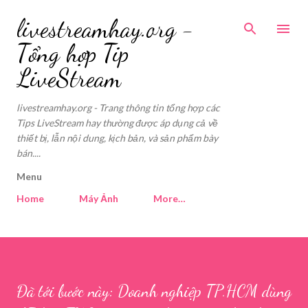
Skip to main content
livestreamhay.org -
Tổng hợp Tip
LiveStream
livestreamhay.org - Trang thông tin tổng hợp các
Tips LiveStream hay thường được áp dụng cả về
thiết bị, lẫn nội dung, kịch bản, và sản phẩm bày
bán....
Menu
Home
Máy Ảnh
More…
Đã tới bước này: Doanh nghiệp TP.HCM dùng