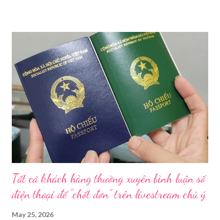
tăng cường công tác quản lý nhà nước đối với lĩnh vực mỹ phẩm
trên địa bàn thành phố trong năm 2026. Theo Sở Y tế TP HCM,
thời gian qua, sự bùng nổ của mạng xã hội đã kéo theo tình
trạng kinh doanh mỹ phẩm thật - giả lẫn lộn. Để chấn chỉnh, Sở Y
tế TP HCM sẽ phối hợp với các sở, ngành và chính quyền địa
phương tăng cường kiểm tra, giám sát. Đợt này, Phòng Nghiệp
vụ Dược sẽ tham mưu Giám đốc Sở Y tế thành lập Tổ công tác
về mỹ phẩm. Cơ quan Cảnh sát điều tra Công an TP HCM vừa
triệt phá đường dây sản xuất, buôn bán mỹ phẩm giả quy mô
lớn, hoạt động tinh vi ngay giữa khu dân cư ở phường Tân Tạo.
Bên cạnh đó, Sở Y tế sẽ công khai danh ...
Tất cả khách hàng thường xuyên bình luận số
điện thoại để "chốt đơn" trên livestream chú ý
May 25, 2026