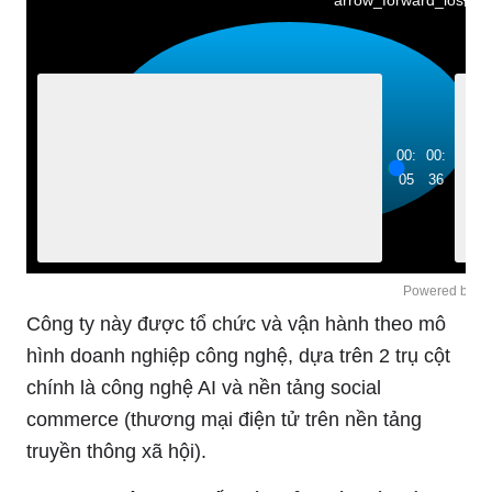
arrow_forward_ios
Đọc
P
l
P
a
l
y
a
00:
00:
05
36
y
Powered by 
Gl
Công ty này được tổ chức và vận hành theo mô
hình doanh nghiệp công nghệ, dựa trên 2 trụ cột
chính là công nghệ AI và nền tảng social
commerce (thương mại điện tử trên nền tảng
truyền thông xã hội).