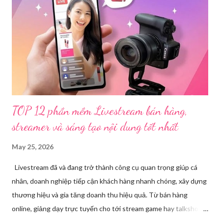
nhận, đơn vị đã nhanh chóng tổ chức xác minh, thu thập dữ liệu
để làm rõ. Kết quả điều tra ban đầu xác định, Triệu Thị Dung
(sinh năm 1994), trú tại xã Phủ Thông, tỉnh Thái Nguyên, cùng
một số đối tượng khác đã tham gia tổ chức livestream nội dung
đồi trụy nhằm mục đích thu lợi. Các đối tượng liên quan gồm
L.V.D (sinh ...
TOP 12 phần mềm Livestream bán hàng,
streamer và sáng tạo nội dung tốt nhất
May 25, 2026
Livestream đã và đang trở thành công cụ quan trọng giúp cá
nhân, doanh nghiệp tiếp cận khách hàng nhanh chóng, xây dựng
thương hiệu và gia tăng doanh thu hiệu quả. Từ bán hàng
online, giảng dạy trực tuyến cho tới stream game hay talkshow,