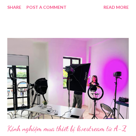
nhu cầu sử dụng phần mềm Livestream ngày càng tăng mạnh.
SHARE
POST A COMMENT
READ MORE
Trong bài viết dưới đây, chúng tôi sẽ giới thiệu chi tiết 12 công
cụ phát trực tiếp chất lượng, dễ sử dụng và phổ biến nhất hiện
nay. Tổng quan về phần mềm livestream Livestream là hình thức
phát sóng trực tiếp nội dung video, âm thanh lên các nền tảng
mạng xã hội hoặc website theo thời gian thực. Để thực hiện
được điều này, người dùng cần đến sự hỗ trợ của những công cụ
chuyên biệt giúp xử lý hình ảnh, âm thanh, hiệu ứng và kết nối ổn
định. Những công cụ hỗ trợ livestream chuyên biệt Hiện nay,
phần mềm Livestream không chỉ phục vụ streamer hay game thủ
mà còn là trợ thủ đắc lực cho nhà bán hàng online, giáo viên,
doanh nghiệp, nhà sáng tạo nội dung. Việc lựa chọn đúng phần
mềm sẽ giúp bu...
Kinh nghiệm mua thiết bị livestream​ từ A-Z