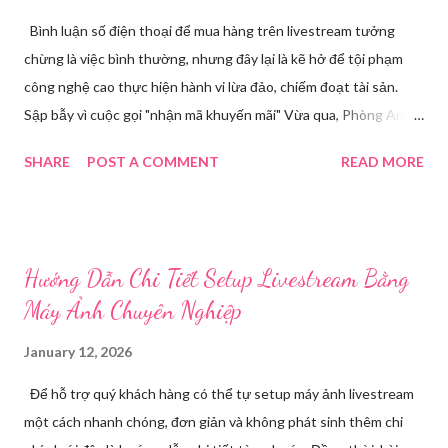
Bình luận số điện thoại để mua hàng trên livestream tưởng
chừng là việc bình thường, nhưng đây lại là kẽ hở để tội phạm
công nghệ cao thực hiện hành vi lừa đảo, chiếm đoạt tài sản.
Sập bẫy vì cuộc gọi "nhận mã khuyến mãi" Vừa qua, Phòng An
ninh mạng và phòng, chống tội phạm sử dụng công nghệ cao,
SHARE
POST A COMMENT
READ MORE
Công an tỉnh Bắc Ninh đã tiếp nhận đơn trình báo của chị
Nguyễn Thuỳ T, về việc chị bị kẻ xấu lừa đảo chiếm đoạt tài
khoản Facebook cá nhân. Câu chuyện bắt đầu khi chị T theo dõi
một phiên livestream bán hàng trên mạng và để lại số điện thoại
Hướng Dẫn Chi Tiết Setup Livestream Bằng
cá nhân tại phần bình luận, để đặt hàng. Chỉ một thời gian ngắn
Máy Ảnh Chuyên Nghiệp
sau, chị nhận được cuộc gọi từ một người tự xưng là chủ shop,
thông báo chị may mắn nhận được mã khuyến mãi lớn. Các
January 12, 2026
trường hợp bị thu hồi hộ chiếu từ ngày 1/7 tới đây theo quy định
Để hỗ trợ quý khách hàng có thể tự setup máy ảnh livestream
mới nhất Để "xác nhận phần quà", đối tượng yêu cầu chị T cung
một cách nhanh chóng, đơn giản và không phát sinh thêm chi
cấp mã OTP vừa được gửi về điện thoại của chị. Do đang vui