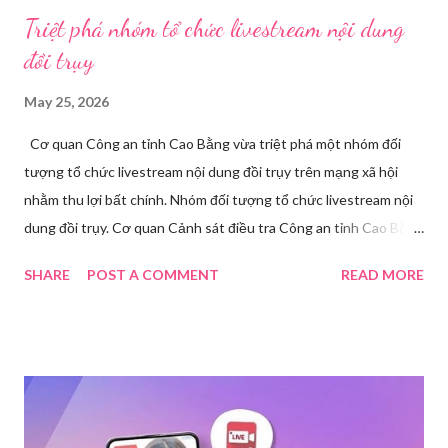
Triệt phá nhóm tổ chức livestream nội dung
đồi trụy
May 25, 2026
Cơ quan Công an tỉnh Cao Bằng vừa triệt phá một nhóm đối
tượng tổ chức livestream nội dung đồi trụy trên mạng xã hội
nhằm thu lợi bất chính. Nhóm đối tượng tổ chức livestream nội
dung đồi trụy. Cơ quan Cảnh sát điều tra Công an tỉnh Cao Bằng
đã ra quyết định khởi tố vụ án, khởi tố bị can và thi hành lệnh
SHARE
POST A COMMENT
READ MORE
tạm giam đối với Triệu Thị Dung về hành vi truyền bá văn hóa
phẩm đồi trụy thông qua hình thức livestream trên mạng xã hội.
Trước đó, ngày 17/3, Phòng Cảnh sát hình sự Công an tỉnh Cao
Bằng tiếp nhận tố giác của công dân về việc trên một số ứng
dụng điện thoại xuất hiện các hoạt động phát trực tiếp nội dung
nhạy cảm, có dấu hiệu vi phạm pháp luật. Ngay sau khi tiếp