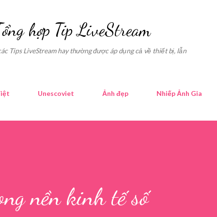
Skip to main content
Tổng hợp Tip LiveStream
các Tips LiveStream hay thường được áp dụng cả về thiết bị, lẫn
iệt
Unescoviet
Ảnh đẹp
Nhiếp Ảnh Gia
ong nền kinh tế số