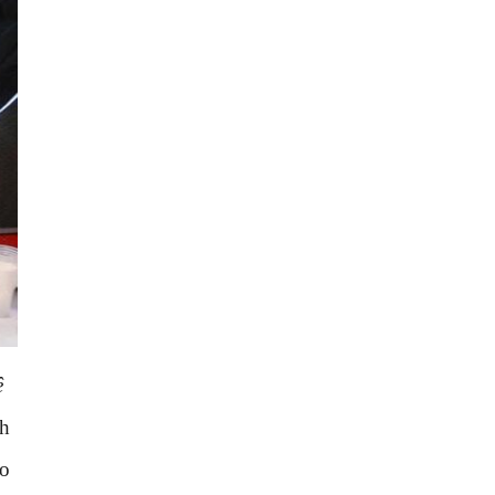
ê
nh
ạo