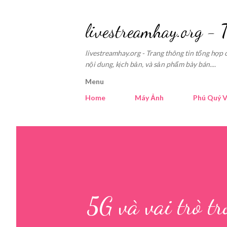
livestreamhay.org - 
livestreamhay.org - Trang thông tin tổng hợp 
nội dung, kịch bản, và sản phẩm bày bán....
Menu
Home
Máy Ảnh
Phú Quý V
5G và vai trò tr