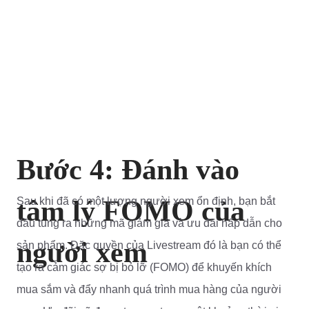
Bước 4: Đánh vào
tâm lý FOMO của
Sau khi đã có một lượng người xem ổn định, bạn bắt
đầu tung ra những mã giảm giá và ưu đãi hấp dẫn cho
người xem
sản phẩm. Đặc quyền của Livestream đó là bạn có thể
tạo ra cảm giác sợ bị bỏ lỡ (FOMO) để khuyến khích
mua sắm và đẩy nhanh quá trình mua hàng của người