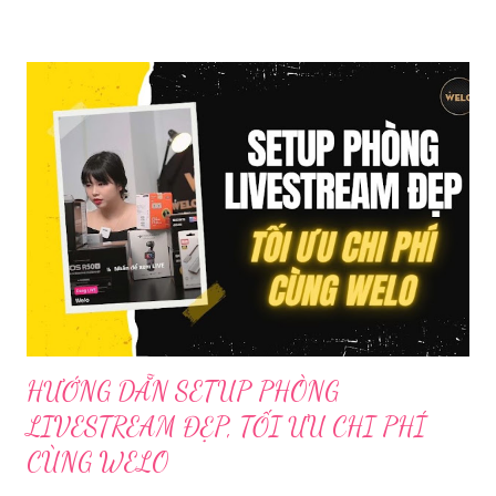
Trước đó, ngày 17/3, Phòng Cảnh sát hình sự Công an tỉnh Cao
Bằng tiếp nhận tố giác của công dân về việc trên một số ứng
dụng điện thoại xuất hiện các hoạt động phát trực tiếp nội dung
nhạy cảm, có dấu hiệu vi phạm pháp luật. Ngay sau khi tiếp
nhận, đơn vị đã nhanh chóng tổ chức xác minh, thu thập dữ liệu
để làm rõ. Kết quả điều tra ban đầu xác định, Triệu Thị Dung
(sinh năm 1994), trú tại xã Phủ Thông, tỉnh Thái Nguyên, cùng
một số đối tượng khác đã tham gia tổ chức livestream nội dung
đồi trụy nhằm mục đích thu lợi. Các đối tượng liên quan gồm
L.V.D (sinh ...
HƯỚNG DẪN SETUP PHÒNG
LIVESTREAM ĐẸP, TỐI ƯU CHI PHÍ
CÙNG WELO