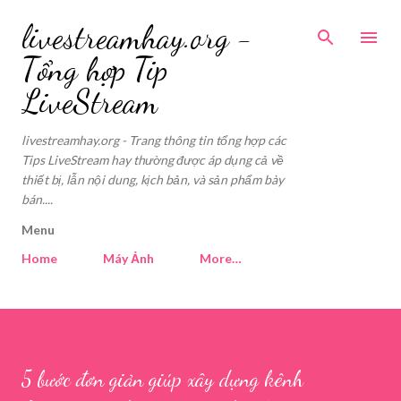
Skip to main content
livestreamhay.org -
Tổng hợp Tip
LiveStream
livestreamhay.org - Trang thông tin tổng hợp các
Tips LiveStream hay thường được áp dụng cả về
thiết bị, lẫn nội dung, kịch bản, và sản phẩm bày
bán....
Menu
Home
Máy Ảnh
More…
5 bước đơn giản giúp xây dựng kênh