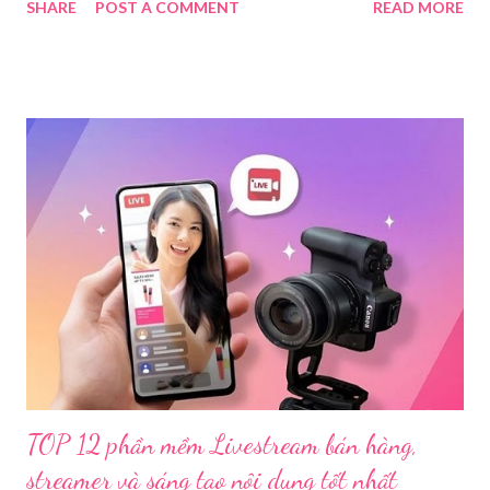
SHARE
POST A COMMENT
READ MORE
Bị Các Thiết Bị Cần Thiết Khi Livestream Bằng Máy Ảnh
Để đảm bảo chất lượng hình ảnh, âm thanh tốt nhất và giúp quá
trình livestream mượt mà, chúng ta sẽ cần chuẩn bị các thiết bị
theo ba nhóm sau: 1.1. Thiết Bị Thu Hình Ảnh Và Âm
Thanh 1.1.1. Thân máy ảnh (Body máy
ảnh): Chọn máy ảnh có chất lượng ...
TOP 12 phần mềm Livestream bán hàng,
streamer và sáng tạo nội dung tốt nhất