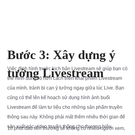
Bước 3: Xây dựng ý
tưởng Livestream
Việc định hình trước kịch bản Livestream sẽ giúp bạn có
thể hình dung rõ hơn cách triển khai phiên Livestream
của mình, tránh bị cạn ý tưởng ngay giữa lúc Live. Bạn
cũng có thể lên kế hoạch sử dụng hình ảnh buổi
Livestream để làm tư liệu cho những sản phẩm truyền
thông sau này. Không phải mất thêm nhiều thời gian để
sản xuất các video truyền thông cho thương hiệu.
10 phút đầu tiên thường sẽ không có nhiều người xem,