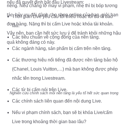
nếu đã quyết định bắt đầu Livestream:
riêng. Nếu chẳng lỡ may vi phạm, nhẹ thì bị bóp tương
tác, hủy ưu đãi dành cho shop online của bạn, giới hạn
Thời gian Live yêu cầu tối thiểu hoặc tối đa là bao
đơn hàng. Nặng thì bị cấm Live hoặc khóa tài khoản.
lâu.
Vậy nên, bạn cần hết sức lưu ý để tránh khỏi những hậu
Các tiêu chuẩn về cộng đồng của nền tảng.
quả không đáng có này.
Các ngành hàng, sản phẩm bị cấm trên nền tảng.
Các thương hiệu nổi tiếng đã được nền tảng bảo hộ
(Chanel, Louis Vuitton,…) mà bạn không được phép
nhắc tên trong Livestream.
Các từ bị cấm nói trên Live.
Nghiên cứu chính sách mỗi nền tảng là yếu tố hết sức quan trọng
Các chính sách liên quan đến nội dung Live.
Nếu vi phạm chính sách, bạn sẽ bị khóa Live/cấm
Live trong khoảng thời gian bao lâu?