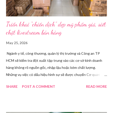
Triển khai “chiến dịch” dẹp mỹ phẩm giả, siết
chặt livestream bán hàng
May 25, 2026
Ngành y tế, công thương, quản lý thị trường và Công an TP
HCM sẽ kiểm tra đột xuất tập trung vào các cơ sở kinh doanh
hàng không rõ nguồn gốc, nhập lậu hoặc kém chất lượng.
Những vụ việc có dấu hiệu hình sự sẽ được chuyển Cơ quan
điều tra để xử lý triệt để. Phó Giám đốc Sở Y tế TP HCM Nguyễn
SHARE
POST A COMMENT
READ MORE
Hoài Nam đã ký ban hành Kế hoạch số 4316/KH-SYT về việc
tăng cường công tác quản lý nhà nước đối với lĩnh vực mỹ phẩm
trên địa bàn thành phố trong năm 2026. Theo Sở Y tế TP HCM,
thời gian qua, sự bùng nổ của mạng xã hội đã kéo theo tình