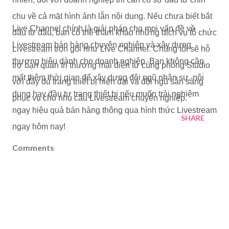
chu về cả mặt hình ảnh lẫn nội dung. Nếu chưa biết bắt
Live Channel chính là giải pháp cho mọi vấn đề về
đầu từ đâu, bạn có thể tham khảo những dịch vụ tổ chức
Livestream bán hàng chuyên nghiệp và xây dựng
Livestream trọn gói như Live Channel. Chúng tôi sẽ hỗ
thương hiệu dành cho doanh nghiệp. Bạn không cần
trợ bạn quản trị thương mại điện tử cùng phòng Studio
mất thêm thời gian để xây dựng đội ngũ nhân sự, nội
với đầy đủ trang thiết bị hiện đại và đội ngũ sẵn sàng
dung hay đầu tư trang thiết bị nếu muốn trải nghiệm
phục vụ cho nhu cầu Livestream chuyên nghiệp.
ngay hiệu quả bán hàng thông qua hình thức Livestream
SHARE
ngay hôm nay!
Comments