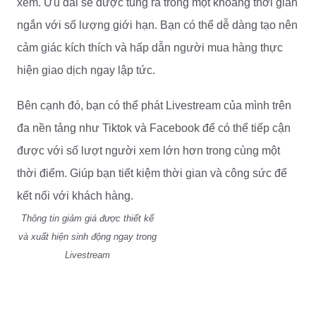
xem. Ưu đãi sẽ được tung ra trong một khoảng thời gian
ngắn với số lượng giới hạn. Bạn có thể dễ dàng tạo nên
cảm giác kích thích và hấp dẫn người mua hàng thực
hiện giao dịch ngay lập tức.
Bên cạnh đó, bạn có thể phát Livestream của mình trên
đa nền tảng như Tiktok và Facebook để có thể tiếp cận
được với số lượt người xem lớn hơn trong cùng một
thời điểm. Giúp bạn tiết kiệm thời gian và công sức để
kết nối với khách hàng.
Thông tin giảm giá được thiết kế
Lưu ý, hãy nghiên cứu thật kỹ các chính sách
và xuất hiện sinh động ngay trong
Livestream để phòng trường hợp vi phạm dẫn đến khóa
Livestream
Live. Nếu bạn sử dụng nhiều điện thoại để Live, nhớ
đảm bảo set up thông số của những điện thoại giống