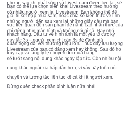
nhưng sau khi phát sóng và Livestream được lưu lại, sẽ
Bạn có thể lựa chọn triển khai Livestream theo hướng
có nhiều người xem lại Livestream. Bạn không thể để
giải trí kết hợp mua sắm, hoặc chia sẻ kiến thức về lĩnh
những người đến sau xem lại những giây đầu mà bạn
vực liên quan đến sản phẩm để nâng cao nhận thức của
chỉ đứng nhìn màn hình và không nói gì cả. Hãy nhớ
khách hàng. Đầu tư về hình ảnh là một yếu tố cực kỳ
quy tắc 3s – người xem chỉ cần 3s để đánh giá
quan trọng đối với thương hiệu lớn. Thúc đẩy lưu lượng
Livestream của bạn có đáng xem hay không. Sau đó họ
truy cập và tăng tỷ lệ chuyển đổi mua hàng.
sẽ lướt sang nội dung khác ngay lập tức. Còn nhiều nội
dung khác ngoài kia hấp dẫn hơn, vì vậy hãy luôn nói
chuyện và tương tác liên tục kể cả khi ít người xem.
Đừng quên check phần bình luận nữa nhé!