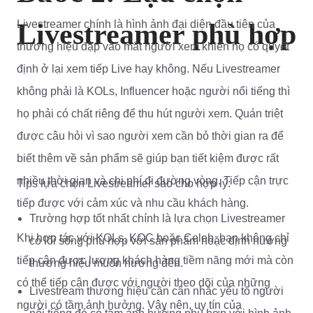
Livestreamer phù hợp
Livestreamer chính là hình ảnh đại diện đầu tiên của
thương hiệu đập vào mắt người xem khiến họ có quyết
định ở lại xem tiếp Live hay không. Nếu Livestreamer
không phải là KOLs, Influencer hoặc người nổi tiếng thì
họ phải có chất riêng để thu hút người xem. Quán triệt
được câu hỏi vì sao người xem cần bỏ thời gian ra để
biết thêm về sản phẩm sẽ giúp bạn tiết kiệm được rất
nhiều thời gian và chi phí đi đường vòng. Tiếp cận trực
Tips lựa chọn Livestreamer sao cho hợp lý:
tiếp được với cảm xúc và nhu cầu khách hàng.
Trường hợp tốt nhất chính là lựa chọn Livestreamer
Khi hợp tác với KOLs, KOC hoặc Celeb, bạn không chỉ
có lối sống phù hợp với sản phẩm hoặc định hướng
tiếp cận được lượng khách hàng tiềm năng mới mà còn
thương hiệu muốn hướng đến.
có thể tiếp cận được với người theo dõi của những
Livestream thương hiệu cần cân nhắc yếu tố người
người có tầm ảnh hưởng. Vậy nên, uy tín của