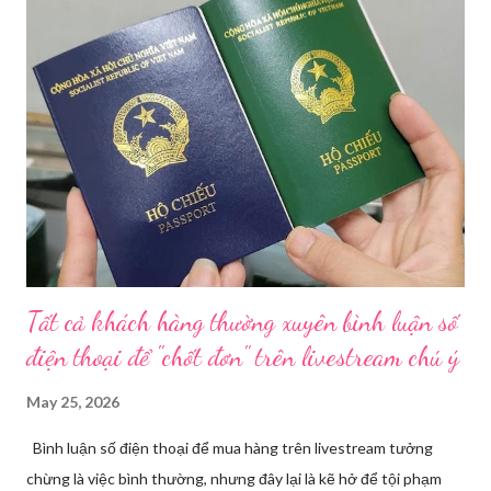
trạng kinh doanh mỹ phẩm thật - giả lẫn lộn. Để chấn chỉnh, Sở Y
tế TP HCM sẽ phối hợp với các sở, ngành và chính quyền địa
phương tăng cường kiểm tra, giám sát. Đợt này, Phòng Nghiệp
vụ Dược sẽ tham mưu Giám đốc Sở Y tế thành lập Tổ công tác
về mỹ phẩm. Cơ quan Cảnh sát điều tra Công an TP HCM vừa
triệt phá đường dây sản xuất, buôn bán mỹ phẩm giả quy mô
lớn, hoạt động tinh vi ngay giữa khu dân cư ở phường Tân Tạo.
Bên cạnh đó, Sở Y tế sẽ công khai danh ...
Tất cả khách hàng thường xuyên bình luận số
điện thoại để "chốt đơn" trên livestream chú ý
May 25, 2026
Bình luận số điện thoại để mua hàng trên livestream tưởng
chừng là việc bình thường, nhưng đây lại là kẽ hở để tội phạm