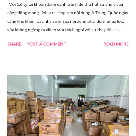
Với 1,6 tỷ tài khoản đang cạnh tranh để thu hút sự chú ý của
cộng đồng mạng, lĩnh vực sáng tạo nội dung ở Trung Quốc ngày
càng khó khăn. Các nhà sáng tạo nội dung phải đối mặt áp lực:
vừa không ngừng ra video vừa thích nghi với sự thay đổi của các
nền tảng. Một phụ nữ livestream trang điểm trong gian hàng của
SHARE
POST A COMMENT
READ MORE
Huawei tại Hội nghị Di động Thế giới tại Thượng Hải năm 2021.
Ảnh: Sixth Tone “Ông ơi, đến giờ đi làm rồi.” Wu Jieying, 27 tuổi,
kéo ông mình ra khỏi ghế sofa lúc ông đang xem TV, mặc kệ ông
càu nhàu. Mẹ cô, vừa dắt chó đi dạo về, cũng bị cô hối nhanh
thay đồ. Chỉ trong vài phút, phòng khách được sắp xếp lại. Hai
đèn chiếu ngược sáng bật lên. Một chiếc điện thoại được gắn cố
định. Cả ba người vào vị trí. Wu đã chuẩn bị sẵn lời thoại và trao
đổi trước cách diễn đạt với ông và mẹ, thậm chí còn bàn xem
dùng từ nào trong phương ngữ Thượng Hải nghe tự nhiên nhất
trên camera. Ông cô nhăn mặt khi nghe giải thích về Thế vận
hội Mùa đông. “Người già như tụi ông không hiểu mấy cái này...