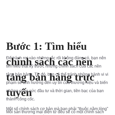
Bước 1: Tìm hiểu
chính sách các nền
Để tránh rơi vào những rắc rối không đáng có, bạn nên
tìm hiểu thật kỹ trước những chính sách của các nền
tảng bán hàng trực
tảng bán hàng. Từ đó, bạn có thể tránh những hành vi vi
phạm sẽ ảnh hưởng đến uy tín của thương hiệu và biến
tuyến
những công sức đầu tư và thời gian, tiền bạc của bạn
thành công cốc.
Một số chính sách cơ bản mà bạn phải “thuộc nằm lòng”
Mỗi sàn thương mại điện tử đều sẽ có một chính sách