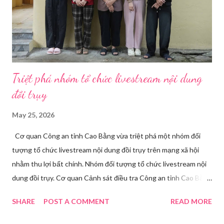
mà còn là trợ thủ đắc lực cho nhà bán hàng online, giáo viên,
doanh nghiệp, nhà sáng tạo nội dung. Việc lựa chọn đúng phần
mềm sẽ giúp bu...
Triệt phá nhóm tổ chức livestream nội dung
đồi trụy
May 25, 2026
Cơ quan Công an tỉnh Cao Bằng vừa triệt phá một nhóm đối
tượng tổ chức livestream nội dung đồi trụy trên mạng xã hội
nhằm thu lợi bất chính. Nhóm đối tượng tổ chức livestream nội
dung đồi trụy. Cơ quan Cảnh sát điều tra Công an tỉnh Cao Bằng
đã ra quyết định khởi tố vụ án, khởi tố bị can và thi hành lệnh
SHARE
POST A COMMENT
READ MORE
tạm giam đối với Triệu Thị Dung về hành vi truyền bá văn hóa
phẩm đồi trụy thông qua hình thức livestream trên mạng xã hội.