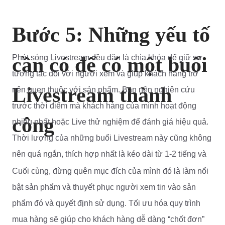
Bước 5: Những yếu tố
cần có để có một buổi
Phát sóng Livestream đều đặn là chìa khóa để giữ sự
tương tác đối với người xem và giúp khách hàng trở
Livestream thành
nên quen thuộc với sản phẩm. Bạn nên nghiên cứu
trước thời điểm mà khách hàng của mình hoạt động
công
nhiều nhất hoặc Live thử nghiệm để đánh giá hiệu quả.
Thời lượng của những buổi Livestream này cũng không
nên quá ngắn, thích hợp nhất là kéo dài từ 1-2 tiếng và
phát sóng trên một khung giờ Live cố định.
Cuối cùng, đừng quên mục đích của mình đó là làm nổi
bật sản phẩm và thuyết phục người xem tin vào sản
Ngoài ra, bạn cũng có thể quảng cáo trước thời gian
phẩm đó và quyết định sử dụng. Tối ưu hóa quy trình
Live của mình để người xem có sự chuẩn bị và sắp xếp
mua hàng sẽ giúp cho khách hàng dễ dàng “chốt đơn”