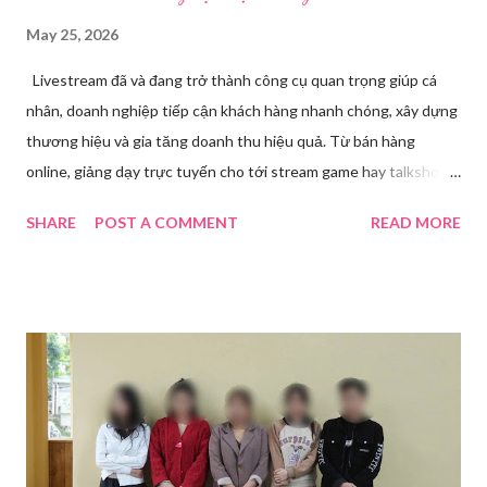
May 25, 2026
Livestream đã và đang trở thành công cụ quan trọng giúp cá
nhân, doanh nghiệp tiếp cận khách hàng nhanh chóng, xây dựng
thương hiệu và gia tăng doanh thu hiệu quả. Từ bán hàng
online, giảng dạy trực tuyến cho tới stream game hay talkshow,
nhu cầu sử dụng phần mềm Livestream ngày càng tăng mạnh.
SHARE
POST A COMMENT
READ MORE
Trong bài viết dưới đây, chúng tôi sẽ giới thiệu chi tiết 12 công
cụ phát trực tiếp chất lượng, dễ sử dụng và phổ biến nhất hiện
nay. Tổng quan về phần mềm livestream Livestream là hình thức
phát sóng trực tiếp nội dung video, âm thanh lên các nền tảng
mạng xã hội hoặc website theo thời gian thực. Để thực hiện
được điều này, người dùng cần đến sự hỗ trợ của những công cụ
chuyên biệt giúp xử lý hình ảnh, âm thanh, hiệu ứng và kết nối ổn
định. Những công cụ hỗ trợ livestream chuyên biệt Hiện nay,
phần mềm Livestream không chỉ phục vụ streamer hay game thủ