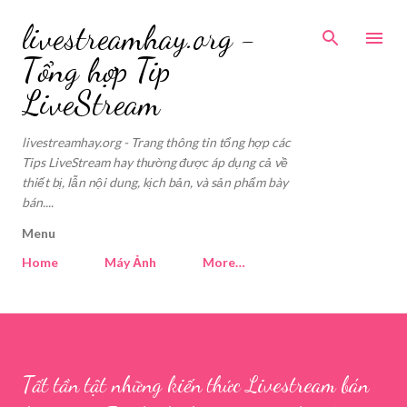
Skip to main conte
livestreamhay.org -
Tổng hợp Tip
LiveStream
livestreamhay.org - Trang thông tin tổng hợp các
Tips LiveStream hay thường được áp dụng cả về
thiết bị, lẫn nội dung, kịch bản, và sản phẩm bày
bán....
Menu
Home
Máy Ảnh
More…
Tất tần tật những kiến thức Livestream bán