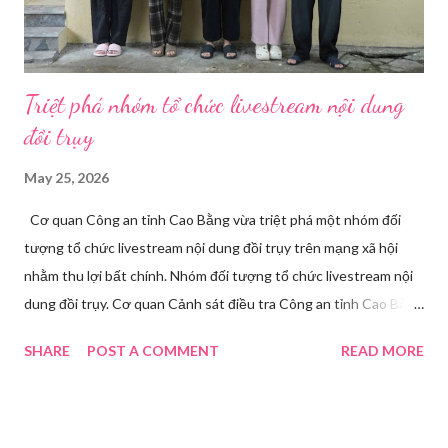
Triệt phá nhóm tổ chức livestream nội dung
đồi trụy
May 25, 2026
Cơ quan Công an tỉnh Cao Bằng vừa triệt phá một nhóm đối
tượng tổ chức livestream nội dung đồi trụy trên mạng xã hội
nhằm thu lợi bất chính. Nhóm đối tượng tổ chức livestream nội
dung đồi trụy. Cơ quan Cảnh sát điều tra Công an tỉnh Cao Bằng
đã ra quyết định khởi tố vụ án, khởi tố bị can và thi hành lệnh
SHARE
POST A COMMENT
READ MORE
tạm giam đối với Triệu Thị Dung về hành vi truyền bá văn hóa
phẩm đồi trụy thông qua hình thức livestream trên mạng xã hội.
Trước đó, ngày 17/3, Phòng Cảnh sát hình sự Công an tỉnh Cao
Bằng tiếp nhận tố giác của công dân về việc trên một số ứng