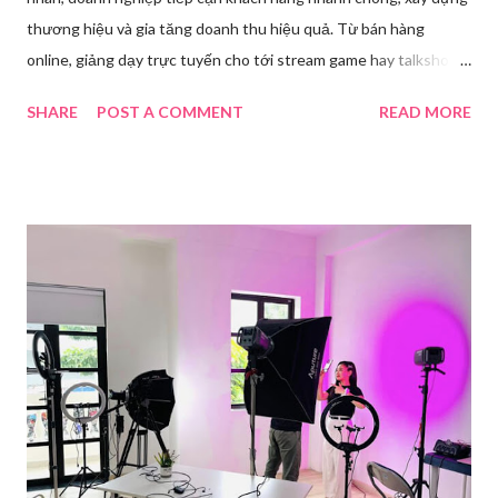
thương hiệu và gia tăng doanh thu hiệu quả. Từ bán hàng
online, giảng dạy trực tuyến cho tới stream game hay talkshow,
nhu cầu sử dụng phần mềm Livestream ngày càng tăng mạnh.
SHARE
POST A COMMENT
READ MORE
Trong bài viết dưới đây, chúng tôi sẽ giới thiệu chi tiết 12 công
cụ phát trực tiếp chất lượng, dễ sử dụng và phổ biến nhất hiện
nay. Tổng quan về phần mềm livestream Livestream là hình thức
phát sóng trực tiếp nội dung video, âm thanh lên các nền tảng
mạng xã hội hoặc website theo thời gian thực. Để thực hiện
được điều này, người dùng cần đến sự hỗ trợ của những công cụ
chuyên biệt giúp xử lý hình ảnh, âm thanh, hiệu ứng và kết nối ổn
định. Những công cụ hỗ trợ livestream chuyên biệt Hiện nay,
phần mềm Livestream không chỉ phục vụ streamer hay game thủ
mà còn là trợ thủ đắc lực cho nhà bán hàng online, giáo viên,
doanh nghiệp, nhà sáng tạo nội dung. Việc lựa chọn đúng phần
mềm sẽ giúp bu...