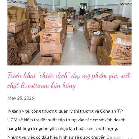
định. Cả ba người vào vị trí. Wu đã chuẩn bị sẵn lời thoại và trao
đổi trước cách diễn đạt với ông và mẹ, thậm chí còn bàn xem
dùng từ nào trong phương ngữ Thượng Hải nghe tự nhiên nhất
trên camera. Ông cô nhăn mặt khi nghe giải thích về Thế vận
hội Mùa đông. “Người già như tụi ông không hiểu mấy cái này...
Triển khai “chiến dịch” dẹp mỹ phẩm giả, siết
chặt livestream bán hàng
May 25, 2026
Ngành y tế, công thương, quản lý thị trường và Công an TP
HCM sẽ kiểm tra đột xuất tập trung vào các cơ sở kinh doanh
hàng không rõ nguồn gốc, nhập lậu hoặc kém chất lượng.
Những vụ việc có dấu hiệu hình sự sẽ được chuyển Cơ quan