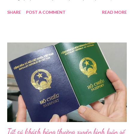
điều tra để xử lý triệt để. Phó Giám đốc Sở Y tế TP HCM Nguyễn
SHARE
POST A COMMENT
READ MORE
Hoài Nam đã ký ban hành Kế hoạch số 4316/KH-SYT về việc
tăng cường công tác quản lý nhà nước đối với lĩnh vực mỹ phẩm
trên địa bàn thành phố trong năm 2026. Theo Sở Y tế TP HCM,
thời gian qua, sự bùng nổ của mạng xã hội đã kéo theo tình
trạng kinh doanh mỹ phẩm thật - giả lẫn lộn. Để chấn chỉnh, Sở Y
tế TP HCM sẽ phối hợp với các sở, ngành và chính quyền địa
phương tăng cường kiểm tra, giám sát. Đợt này, Phòng Nghiệp
vụ Dược sẽ tham mưu Giám đốc Sở Y tế thành lập Tổ công tác
về mỹ phẩm. Cơ quan Cảnh sát điều tra Công an TP HCM vừa
triệt phá đường dây sản xuất, buôn bán mỹ phẩm giả quy mô
lớn, hoạt động tinh vi ngay giữa khu dân cư ở phường Tân Tạo.
Bên cạnh đó, Sở Y tế sẽ công khai danh ...
Tất cả khách hàng thường xuyên bình luận số