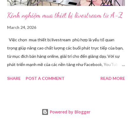
Kinh nghiệm mua thiết bị livestream​ từ A-Z
March 24, 2026
Việc chọn mua thiết bị livestream phù hợp là yếu tố quan
trọng giúp nâng cao chất lượng các buổi phát trực tiếp của bạn,
từ mục đích bán hàng online, giải trí cho đến giảng dạy. Với sự
phát triển mạnh mẽ của các nền tảng như Facebook, YouTube,
Tiktok,.. nhu cầu sở hữu những thiết bị chất lượng ngày càng
SHARE
POST A COMMENT
READ MORE
tăng. Tuy nhiên, để tìm ra được các thiết bị đáp ứng tốt nhu cầu
cá nhân với mức giá hợp lý đòi hỏi bạn phải cân nhắc kỹ lưỡng từ
nhu cầu sử dụng, ngân sách đến chất lượng âm thanh, hình ảnh
livestream. Nhu cầu livestream hiện nay Trong thời đại số hóa
Powered by Blogger
ngày càng phát triển, livestream đã trở thành một phương thức
giao tiếp phổ biến và hiệu quả trong nhiều lĩnh vực. Từ kinh
doanh, giáo dục, đến giải trí và tương tác cá nhân, livestream