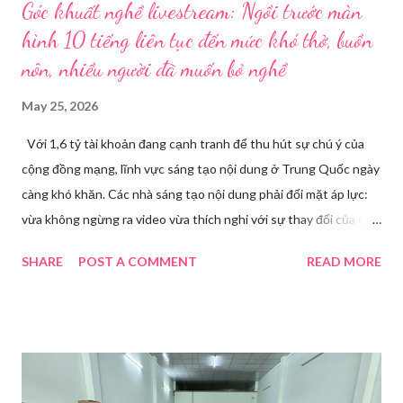
Góc khuất nghề livestream: Ngồi trước màn
hình 10 tiếng liên tục đến mức khó thở, buồn
nôn, nhiều người đã muốn bỏ nghề
May 25, 2026
Với 1,6 tỷ tài khoản đang cạnh tranh để thu hút sự chú ý của
cộng đồng mạng, lĩnh vực sáng tạo nội dung ở Trung Quốc ngày
càng khó khăn. Các nhà sáng tạo nội dung phải đối mặt áp lực:
vừa không ngừng ra video vừa thích nghi với sự thay đổi của các
nền tảng. Một phụ nữ livestream trang điểm trong gian hàng của
SHARE
POST A COMMENT
READ MORE
Huawei tại Hội nghị Di động Thế giới tại Thượng Hải năm 2021.
Ảnh: Sixth Tone “Ông ơi, đến giờ đi làm rồi.” Wu Jieying, 27 tuổi,
kéo ông mình ra khỏi ghế sofa lúc ông đang xem TV, mặc kệ ông
càu nhàu. Mẹ cô, vừa dắt chó đi dạo về, cũng bị cô hối nhanh
thay đồ. Chỉ trong vài phút, phòng khách được sắp xếp lại. Hai
đèn chiếu ngược sáng bật lên. Một chiếc điện thoại được gắn cố