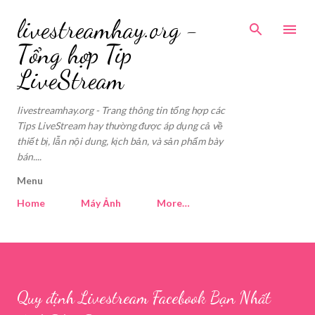
livestreamhay.org -
Tổng hợp Tip
LiveStream
livestreamhay.org - Trang thông tin tổng hợp các
Tips LiveStream hay thường được áp dụng cả về
thiết bị, lẫn nội dung, kịch bản, và sản phẩm bày
bán....
Menu
Home
Máy Ảnh
More…
Quy định Livestream Facebook Bạn Nhất