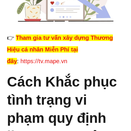
👉
Tham gia tư vấn xây dựng Thương
Hiệu cá nhân Miễn Phí tại
đây
:
https://tv.mape.vn
Cách Khắc phục
tình trạng vi
phạm quy định