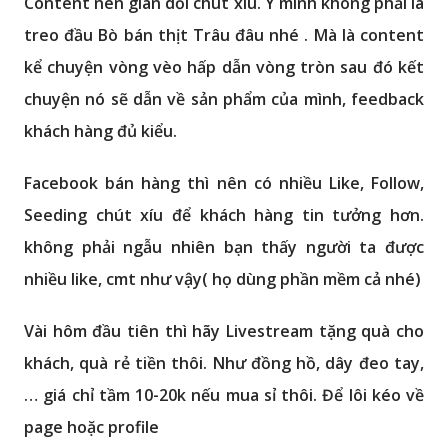
Content nên gian dối chút xíu. Ý mình không phải là
treo đầu Bò bán thịt Trâu đâu nhé . Mà là content
kể chuyện vòng vèo hấp dẫn vòng tròn sau đó kết
chuyện nó sẽ dẫn về sản phẩm của mình, feedback
khách hàng đủ kiểu.
Facebook bán hàng thì nên có nhiều Like, Follow,
Seeding chút xíu để khách hàng tin tưởng hơn.
không phải ngẫu nhiên bạn thấy người ta được
nhiều like, cmt như vậy( họ dùng phần mềm cả nhé)
Vài hôm đầu tiên thì hãy Livestream tặng quà cho
khách, quà rẻ tiền thôi. Như đồng hồ, dây đeo tay,
… giá chỉ tầm 10-20k nếu mua sỉ thôi. Để lôi kéo về
page hoặc profile