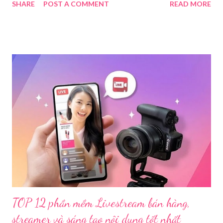
SHARE
POST A COMMENT
READ MORE
Bị Các Thiết Bị Cần Thiết Khi Livestream Bằng Máy Ảnh
Để đảm bảo chất lượng hình ảnh, âm thanh tốt nhất và giúp quá
trình livestream mượt mà, chúng ta sẽ cần chuẩn bị các thiết bị
theo ba nhóm sau: 1.1. Thiết Bị Thu Hình Ảnh Và Âm
Thanh 1.1.1. Thân máy ảnh (Body máy
ảnh): Chọn máy ảnh có chất lượng ...
TOP 12 phần mềm Livestream bán hàng,
streamer và sáng tạo nội dung tốt nhất