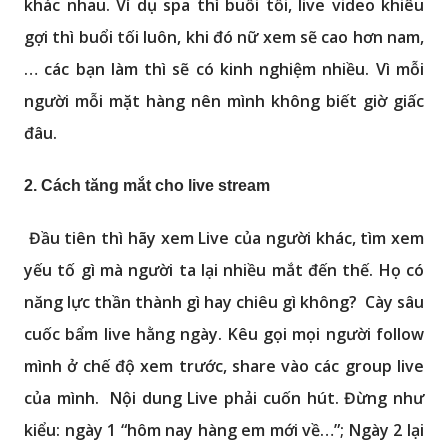
khác nhau. Ví dụ spa thì buổi tối, live video khiêu
gợi thì buổi tối luôn, khi đó nữ xem sẽ cao hơn nam,
… các bạn làm thì sẽ có kinh nghiệm nhiều. Vì mỗi
người mỗi mặt hàng nên mình không biết giờ giấc
đâu.
2. Cách tăng mắt cho live stream
Đầu tiên thì hãy xem Live của người khác, tìm xem
yếu tố gì mà người ta lại nhiều mắt đến thế. Họ có
năng lực thần thành gì hay chiêu gì không? Cày sâu
cuốc bẩm live hằng ngày. Kêu gọi mọi người follow
mình ở chế độ xem trước, share vào các group live
của mình. Nội dung Live phải cuốn hút. Đừng như
kiểu: ngày 1 “hôm nay hàng em mới về…”; Ngày 2 lại