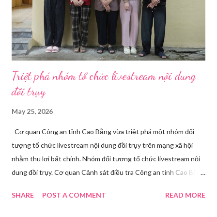
mà còn là trợ thủ đắc lực cho nhà bán hàng online, giáo viên,
doanh nghiệp, nhà sáng tạo nội dung. Việc lựa chọn đúng phần
mềm sẽ giúp bu...
Triệt phá nhóm tổ chức livestream nội dung
đồi trụy
May 25, 2026
Cơ quan Công an tỉnh Cao Bằng vừa triệt phá một nhóm đối
tượng tổ chức livestream nội dung đồi trụy trên mạng xã hội
nhằm thu lợi bất chính. Nhóm đối tượng tổ chức livestream nội
dung đồi trụy. Cơ quan Cảnh sát điều tra Công an tỉnh Cao Bằng
đã ra quyết định khởi tố vụ án, khởi tố bị can và thi hành lệnh
SHARE
POST A COMMENT
READ MORE
tạm giam đối với Triệu Thị Dung về hành vi truyền bá văn hóa
phẩm đồi trụy thông qua hình thức livestream trên mạng xã hội.