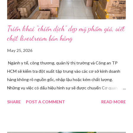
Triển khai “chiến dịch” dẹp mỹ phẩm giả, siết
chặt livestream bán hàng
May 25, 2026
Ngành y tế, công thương, quản lý thị trường và Công an TP
HCM sẽ kiểm tra đột xuất tập trung vào các cơ sở kinh doanh
hàng không rõ nguồn gốc, nhập lậu hoặc kém chất lượng.
Những vụ việc có dấu hiệu hình sự sẽ được chuyển Cơ quan
điều tra để xử lý triệt để. Phó Giám đốc Sở Y tế TP HCM Nguyễn
SHARE
POST A COMMENT
READ MORE
Hoài Nam đã ký ban hành Kế hoạch số 4316/KH-SYT về việc
tăng cường công tác quản lý nhà nước đối với lĩnh vực mỹ phẩm
trên địa bàn thành phố trong năm 2026. Theo Sở Y tế TP HCM,
thời gian qua, sự bùng nổ của mạng xã hội đã kéo theo tình