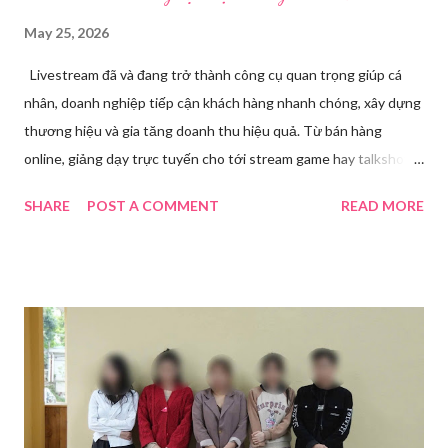
May 25, 2026
Livestream đã và đang trở thành công cụ quan trọng giúp cá
nhân, doanh nghiệp tiếp cận khách hàng nhanh chóng, xây dựng
thương hiệu và gia tăng doanh thu hiệu quả. Từ bán hàng
online, giảng dạy trực tuyến cho tới stream game hay talkshow,
nhu cầu sử dụng phần mềm Livestream ngày càng tăng mạnh.
SHARE
POST A COMMENT
READ MORE
Trong bài viết dưới đây, chúng tôi sẽ giới thiệu chi tiết 12 công
cụ phát trực tiếp chất lượng, dễ sử dụng và phổ biến nhất hiện
nay. Tổng quan về phần mềm livestream Livestream là hình thức
phát sóng trực tiếp nội dung video, âm thanh lên các nền tảng
mạng xã hội hoặc website theo thời gian thực. Để thực hiện
được điều này, người dùng cần đến sự hỗ trợ của những công cụ
chuyên biệt giúp xử lý hình ảnh, âm thanh, hiệu ứng và kết nối ổn
định. Những công cụ hỗ trợ livestream chuyên biệt Hiện nay,
phần mềm Livestream không chỉ phục vụ streamer hay game thủ