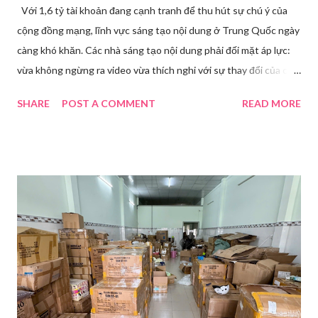
Với 1,6 tỷ tài khoản đang cạnh tranh để thu hút sự chú ý của
cộng đồng mạng, lĩnh vực sáng tạo nội dung ở Trung Quốc ngày
càng khó khăn. Các nhà sáng tạo nội dung phải đối mặt áp lực:
vừa không ngừng ra video vừa thích nghi với sự thay đổi của các
nền tảng. Một phụ nữ livestream trang điểm trong gian hàng của
SHARE
POST A COMMENT
READ MORE
Huawei tại Hội nghị Di động Thế giới tại Thượng Hải năm 2021.
Ảnh: Sixth Tone “Ông ơi, đến giờ đi làm rồi.” Wu Jieying, 27 tuổi,
kéo ông mình ra khỏi ghế sofa lúc ông đang xem TV, mặc kệ ông
càu nhàu. Mẹ cô, vừa dắt chó đi dạo về, cũng bị cô hối nhanh
thay đồ. Chỉ trong vài phút, phòng khách được sắp xếp lại. Hai
đèn chiếu ngược sáng bật lên. Một chiếc điện thoại được gắn cố
định. Cả ba người vào vị trí. Wu đã chuẩn bị sẵn lời thoại và trao
đổi trước cách diễn đạt với ông và mẹ, thậm chí còn bàn xem
dùng từ nào trong phương ngữ Thượng Hải nghe tự nhiên nhất
trên camera. Ông cô nhăn mặt khi nghe giải thích về Thế vận
hội Mùa đông. “Người già như tụi ông không hiểu mấy cái này...