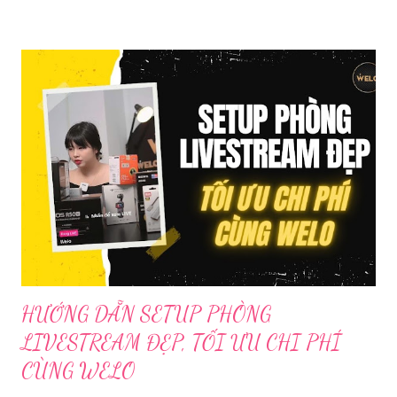
Trước đó, ngày 17/3, Phòng Cảnh sát hình sự Công an tỉnh Cao
Bằng tiếp nhận tố giác của công dân về việc trên một số ứng
dụng điện thoại xuất hiện các hoạt động phát trực tiếp nội dung
nhạy cảm, có dấu hiệu vi phạm pháp luật. Ngay sau khi tiếp
nhận, đơn vị đã nhanh chóng tổ chức xác minh, thu thập dữ liệu
để làm rõ. Kết quả điều tra ban đầu xác định, Triệu Thị Dung
(sinh năm 1994), trú tại xã Phủ Thông, tỉnh Thái Nguyên, cùng
một số đối tượng khác đã tham gia tổ chức livestream nội dung
đồi trụy nhằm mục đích thu lợi. Các đối tượng liên quan gồm
L.V.D (sinh ...
HƯỚNG DẪN SETUP PHÒNG
LIVESTREAM ĐẸP, TỐI ƯU CHI PHÍ
CÙNG WELO