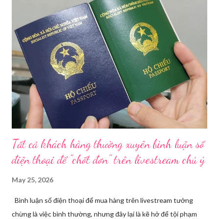
trạng kinh doanh mỹ phẩm thật - giả lẫn lộn. Để chấn chỉnh, Sở Y
tế TP HCM sẽ phối hợp với các sở, ngành và chính quyền địa
phương tăng cường kiểm tra, giám sát. Đợt này, Phòng Nghiệp
vụ Dược sẽ tham mưu Giám đốc Sở Y tế thành lập Tổ công tác
về mỹ phẩm. Cơ quan Cảnh sát điều tra Công an TP HCM vừa
triệt phá đường dây sản xuất, buôn bán mỹ phẩm giả quy mô
lớn, hoạt động tinh vi ngay giữa khu dân cư ở phường Tân Tạo.
Bên cạnh đó, Sở Y tế sẽ công khai danh ...
Tất cả khách hàng thường xuyên bình luận số
điện thoại để "chốt đơn" trên livestream chú ý
May 25, 2026
Bình luận số điện thoại để mua hàng trên livestream tưởng
chừng là việc bình thường, nhưng đây lại là kẽ hở để tội phạm