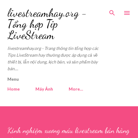
Skip to main content
livestreamhay.org -
Tổng hợp Tip
LiveStream
livestreamhay.org - Trang thông tin tổng hợp các
Tips LiveStream hay thường được áp dụng cả về
thiết bị, lẫn nội dung, kịch bản, và sản phẩm bày
bán....
Menu
Home
Máy Ảnh
More…
Kinh nghiệm xương máu livestream bán hàng