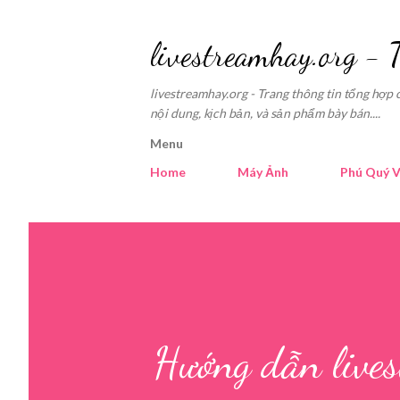
livestreamhay.org - 
livestreamhay.org - Trang thông tin tổng hợp 
nội dung, kịch bản, và sản phẩm bày bán....
Menu
Home
Máy Ảnh
Phú Quý V
Hướng dẫn live