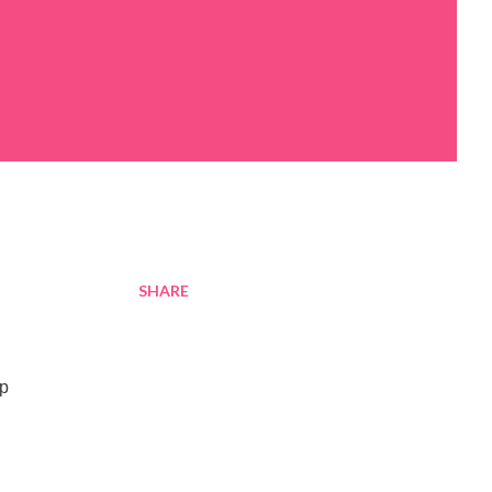
SHARE
h
úp