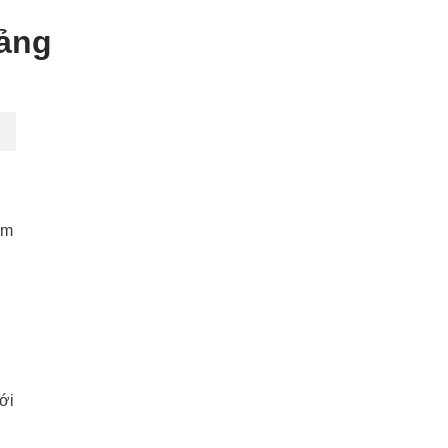
tảng
am
ới