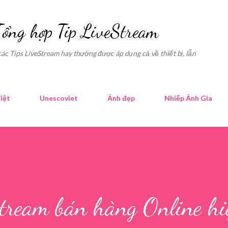
Skip to main content
Tổng hợp Tip LiveStream
các Tips LiveStream hay thường được áp dụng cả về thiết bị, lẫn
iệt
Unescoviet
Ảnh đẹp
Nhiếp Ảnh Gia
stream bán hàng Online hi