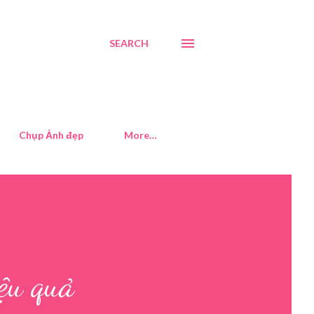
SEARCH
Chụp Ảnh đẹp
More…
ệu quả